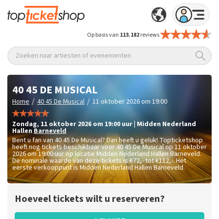
Op basis van
113.182
reviews
Zoeken naar artiesten of evenementen
40 45 DE MUSICAL
/
/
Home
40 45 De Musical
11 oktober 2026 om 19:00
zondag
,
11 oktober 2026 om 19:00
uur
|
Midden Nederland
Hallen
Barneveld
Bent u fan van 40 45 De Musical? Dan heeft u geluk! Topticketshop
heeft nog tickets beschikbaar voor 40 45 De Musical op 11 oktober
2026 om 19:00 uur op locatie Midden Nederland Hallen Barneveld.
De nominale waarde van deze tickets is
€72,- tot €112,-
. Het
eerste verkooppunt is Midden Nederland Hallen Barneveld.
Hoeveel tickets wilt u reserveren?