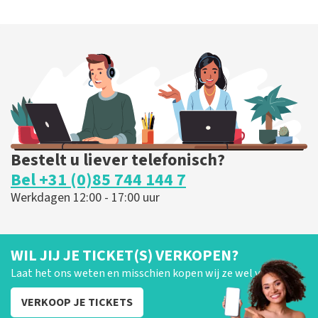
Bestelt u liever telefonisch?
Bel +31 (0)85 744 144 7
Werkdagen 12:00 - 17:00 uur
WIL JIJ JE TICKET(S) VERKOPEN?
Laat het ons weten en misschien kopen wij ze wel van je!
VERKOOP JE TICKETS