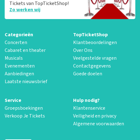
Tickets van TopTicketShop!
Zo werken wij
Categorieën
TopTicketShop
Concerten
Klantbeoordelingen
Cabaret en theater
Over Ons
Musicals
Veelgestelde vragen
Evenementen
Contactgegevens
Aanbiedingen
Goede doelen
Laatste nieuwsbrief
Service
Hulp nodig?
Groepsboekingen
Klantenservice
Verkoop Je Tickets
Veiligheid en privacy
Algemene voorwaarden