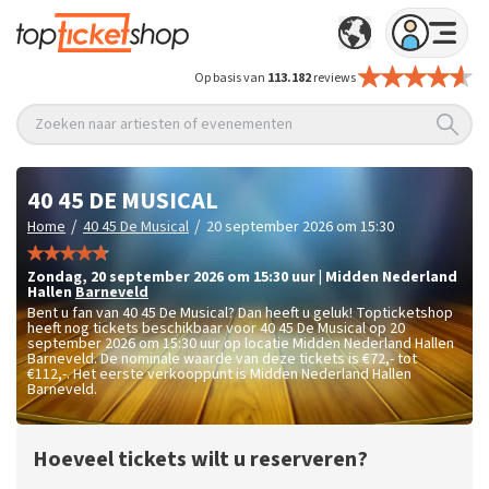
Op basis van
113.182
reviews
Zoeken naar artiesten of evenementen
40 45 DE MUSICAL
/
/
Home
40 45 De Musical
20 september 2026 om 15:30
zondag
,
20 september 2026 om 15:30
uur
|
Midden Nederland
Hallen
Barneveld
Bent u fan van 40 45 De Musical? Dan heeft u geluk! Topticketshop
heeft nog tickets beschikbaar voor 40 45 De Musical op 20
september 2026 om 15:30 uur op locatie Midden Nederland Hallen
Barneveld. De nominale waarde van deze tickets is
€72,- tot
€112,-
. Het eerste verkooppunt is Midden Nederland Hallen
Barneveld.
Hoeveel tickets wilt u reserveren?