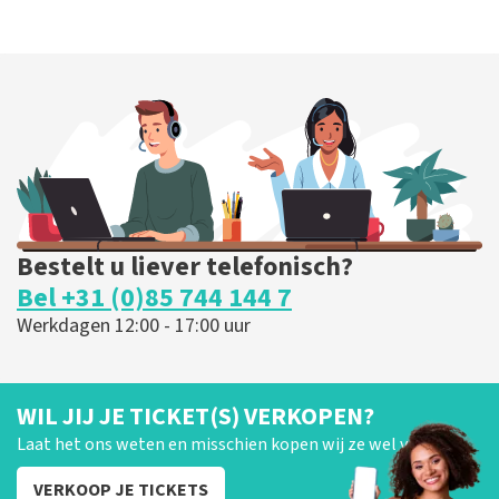
Bestelt u liever telefonisch?
Bel +31 (0)85 744 144 7
Werkdagen 12:00 - 17:00 uur
WIL JIJ JE TICKET(S) VERKOPEN?
Laat het ons weten en misschien kopen wij ze wel van je!
VERKOOP JE TICKETS