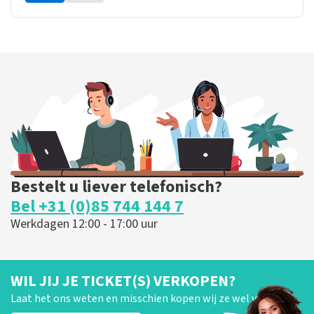
Bestelt u liever telefonisch?
Bel +31 (0)85 744 144 7
Werkdagen 12:00 - 17:00 uur
WIL JIJ JE TICKET(S) VERKOPEN?
Laat het ons weten en misschien kopen wij ze wel van je!