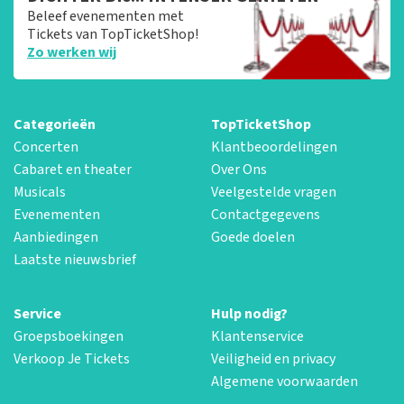
Beleef evenementen met
Tickets van TopTicketShop!
Zo werken wij
Categorieën
TopTicketShop
Concerten
Klantbeoordelingen
Cabaret en theater
Over Ons
Musicals
Veelgestelde vragen
Evenementen
Contactgegevens
Aanbiedingen
Goede doelen
Laatste nieuwsbrief
Service
Hulp nodig?
Groepsboekingen
Klantenservice
Verkoop Je Tickets
Veiligheid en privacy
Algemene voorwaarden