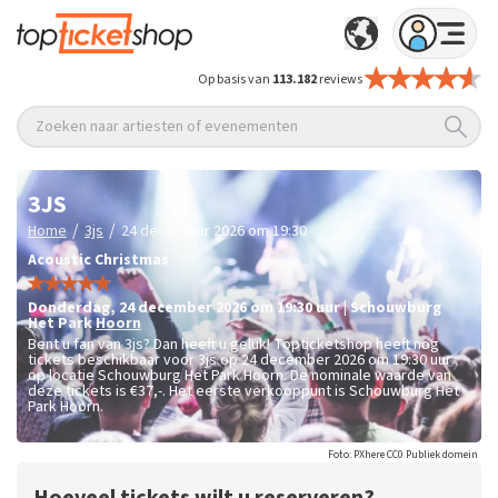
Op basis van
113.182
reviews
Zoeken naar artiesten of evenementen
3JS
/
/
Home
3js
24 december 2026 om 19:30
Acoustic Christmas
donderdag
,
24 december 2026 om 19:30
uur
|
Schouwburg
Het Park
Hoorn
Bent u fan van 3js? Dan heeft u geluk! Topticketshop heeft nog
tickets beschikbaar voor 3js op 24 december 2026 om 19:30 uur
op locatie Schouwburg Het Park Hoorn. De nominale waarde van
deze tickets is
€37,-
. Het eerste verkooppunt is Schouwburg Het
Park Hoorn.
Foto: PXhere CC0 Publiek domein