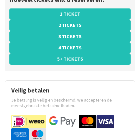
Hoeveel tickets wilt u reserveren?
1 TICKET
2 TICKETS
3 TICKETS
4 TICKETS
5+ TICKETS
Veilig betalen
Je betaling is veilig en beschermd. We accepteren de
meestgebruikte betaalmethoden.