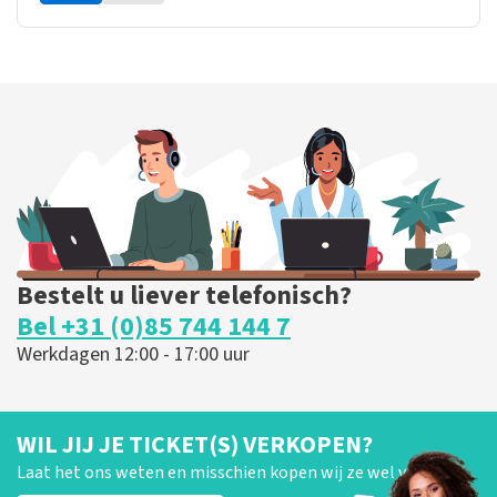
Bestelt u liever telefonisch?
Bel +31 (0)85 744 144 7
Werkdagen 12:00 - 17:00 uur
WIL JIJ JE TICKET(S) VERKOPEN?
Laat het ons weten en misschien kopen wij ze wel van je!