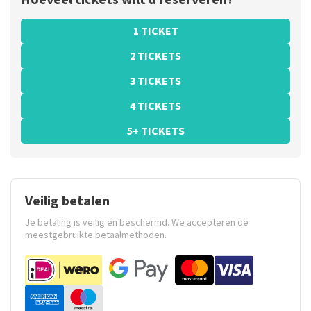
Hoeveel tickets wilt u reserveren?
1 TICKET
2 TICKETS
3 TICKETS
4 TICKETS
5+ TICKETS
Veilig betalen
Je betaling is veilig en beschermd. We accepteren de
meestgebruikte betaalmethoden.