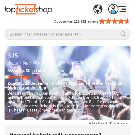
Op basis van
113.242
reviews
Zoeken naar artiesten of evenementen
3JS
/
/
Home
3js
20 december 2026 om 20:15
Acoustic Christmas
zondag
,
20 december 2026 om 20:15
uur
|
Theater Castellum
Alphen aan den Rijn
Bent u fan van 3js? Dan heeft u geluk! Topticketshop heeft nog
tickets beschikbaar voor 3js op 20 december 2026 om 20:15 uur
op locatie Theater Castellum Alphen aan den Rijn. De nominale
waarde van deze tickets is
€35,- tot €38,-
. Het eerste verkooppunt
is Theater Castellum Alphen aan den Rijn.
Foto: PXhere CC0 Publiek domein