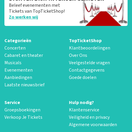
Beleef evenementen met
Tickets van TopTicketShop!
Zo werken wij
Categorieën
TopTicketShop
Concerten
Klantbeoordelingen
Cabaret en theater
Over Ons
Musicals
Veelgestelde vragen
Evenementen
Contactgegevens
Aanbiedingen
Goede doelen
Laatste nieuwsbrief
Service
Hulp nodig?
Groepsboekingen
Klantenservice
Verkoop Je Tickets
Veiligheid en privacy
Algemene voorwaarden