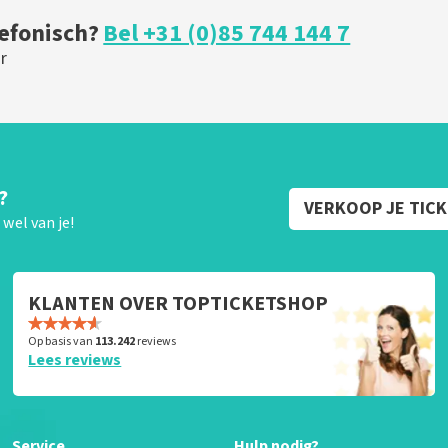
lefonisch?
Bel +31 (0)85 744 144 7
r
?
VERKOOP JE TIC
wel van je!
KLANTEN OVER TOPTICKETSHOP
Op basis van
113.242
reviews
Lees reviews
Service
Hulp nodig?