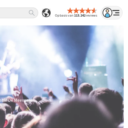
Op basis van
113.242
reviews
catie De Meerpaal