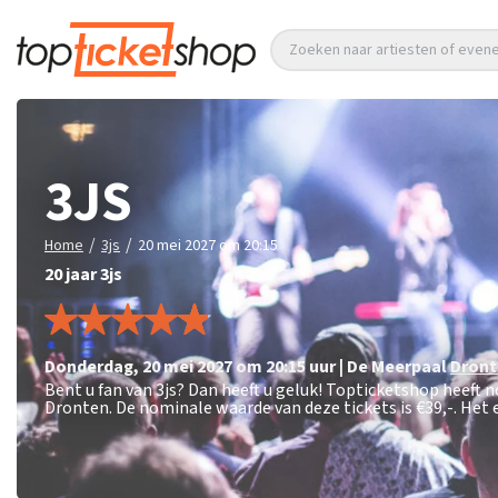
Zoeken naar artiesten of eve
3JS
/
/
Home
3js
20 mei 2027 om 20:15
20 jaar 3js
donderdag
,
20 mei 2027 om 20:15
uur
|
De Meerpaal
Dront
Bent u fan van 3js? Dan heeft u geluk! Topticketshop heeft 
Dronten. De nominale waarde van deze tickets is
€39,-
. Het