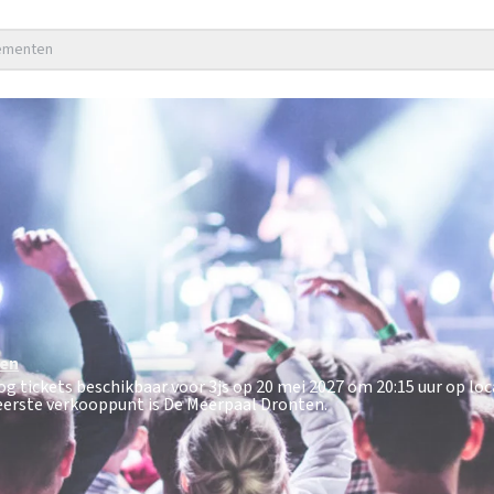
nementen
en
nog tickets beschikbaar voor 3js op 20 mei 2027 om 20:15 uur op lo
 eerste verkooppunt is De Meerpaal Dronten.