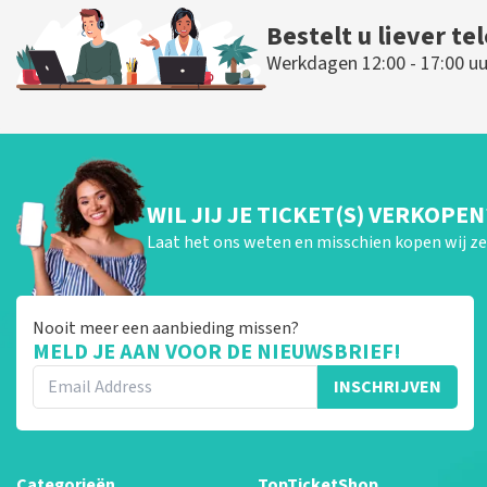
Bestelt u liever te
Werkdagen 12:00 - 17:00 uu
WIL JIJ JE TICKET(S) VERKOPEN
Laat het ons weten en misschien kopen wij ze 
Nooit meer een aanbieding missen?
MELD JE AAN VOOR DE NIEUWSBRIEF!
INSCHRIJVEN
Categorieën
TopTicketShop