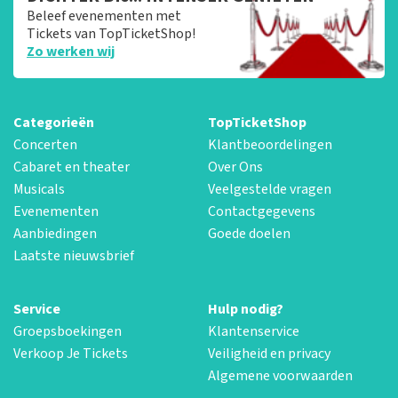
Beleef evenementen met
Tickets van TopTicketShop!
Zo werken wij
Categorieën
TopTicketShop
Concerten
Klantbeoordelingen
Cabaret en theater
Over Ons
Musicals
Veelgestelde vragen
Evenementen
Contactgegevens
Aanbiedingen
Goede doelen
Laatste nieuwsbrief
Service
Hulp nodig?
Groepsboekingen
Klantenservice
Verkoop Je Tickets
Veiligheid en privacy
Algemene voorwaarden