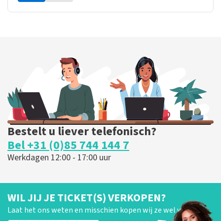
Bestelt u liever telefonisch?
Bel +31 (0)85 744 144 7
Werkdagen 12:00 - 17:00 uur
WIL JIJ JE TICKET(S) VERKOPEN?
Laat het ons weten en misschien kopen wij ze wel van je!