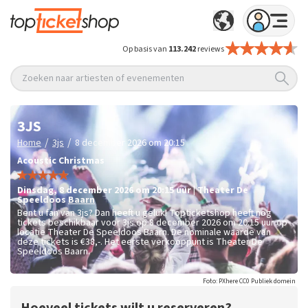
Op basis van
113.242
reviews
Zoeken naar artiesten of evenementen
3JS
/
/
Home
3js
8 december 2026 om 20:15
Acoustic Christmas
dinsdag
,
8 december 2026 om 20:15
uur
|
Theater De
Speeldoos
Baarn
Bent u fan van 3js? Dan heeft u geluk! Topticketshop heeft nog
tickets beschikbaar voor 3js op 8 december 2026 om 20:15 uur op
locatie Theater De Speeldoos Baarn. De nominale waarde van
deze tickets is
€38,-
. Het eerste verkooppunt is Theater De
Speeldoos Baarn.
Foto: PXhere CC0 Publiek domein