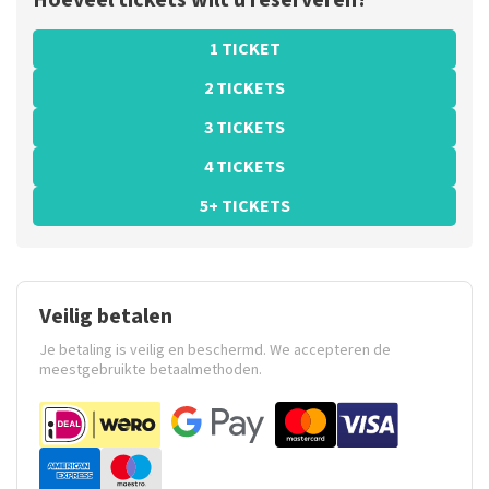
Hoeveel tickets wilt u reserveren?
1 TICKET
2 TICKETS
3 TICKETS
4 TICKETS
5+ TICKETS
Veilig betalen
Je betaling is veilig en beschermd. We accepteren de
meestgebruikte betaalmethoden.