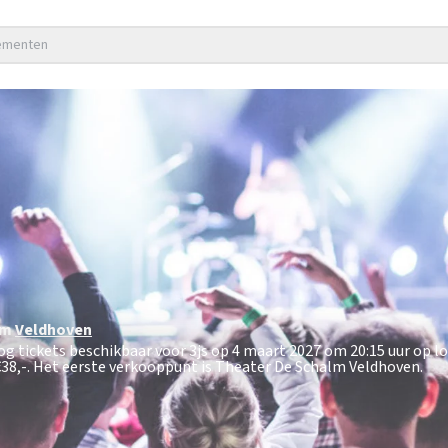
nementen
lm
Veldhoven
nog tickets beschikbaar voor 3js op 4 maart 2027 om 20:15 uur op l
38,-
. Het eerste verkooppunt is Theater De Schalm Veldhoven.