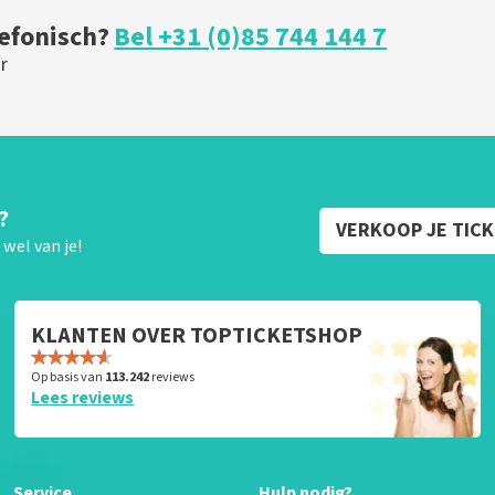
lefonisch?
Bel +31 (0)85 744 144 7
r
?
VERKOOP JE TIC
wel van je!
KLANTEN OVER TOPTICKETSHOP
Op basis van
113.242
reviews
Lees reviews
Service
Hulp nodig?