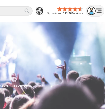
Op basis van
113.242
reviews
ocatie Theater De