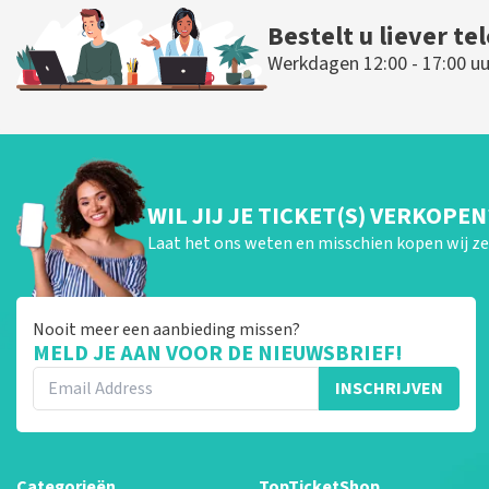
Bestelt u liever te
Werkdagen 12:00 - 17:00 uu
WIL JIJ JE TICKET(S) VERKOPEN
Laat het ons weten en misschien kopen wij ze 
Nooit meer een aanbieding missen?
MELD JE AAN VOOR DE NIEUWSBRIEF!
INSCHRIJVEN
Categorieën
TopTicketShop