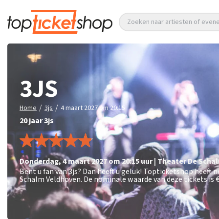
Zoeken naar artiesten of eve
3JS
/
/
Home
3js
4 maart 2027 om 20:15
20 jaar 3js
donderdag
,
4 maart 2027 om 20:15
uur
|
Theater De Scha
Bent u fan van 3js? Dan heeft u geluk! Topticketshop heeft 
Schalm Veldhoven. De nominale waarde van deze tickets is
€