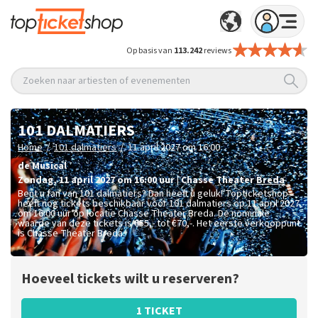
Op basis van
113.242
reviews
Zoeken naar artiesten of evenementen
101 DALMATIERS
/
/
Home
101 dalmatiers
11 april 2027 om 16:00
de Musical
zondag
,
11 april 2027 om 16:00
uur
|
Chasse Theater
Breda
Bent u fan van 101 dalmatiers? Dan heeft u geluk! Topticketshop
heeft nog tickets beschikbaar voor 101 dalmatiers op 11 april 2027
om 16:00 uur op locatie Chasse Theater Breda. De nominale
waarde van deze tickets is
€55,- tot €70,-
. Het eerste verkooppunt
is Chasse Theater Breda.
Hoeveel tickets wilt u reserveren?
1 TICKET