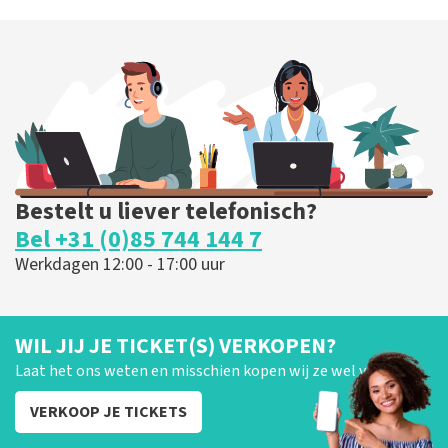
Bestelt u liever telefonisch?
Bel +31 (0)85 744 144 7
Werkdagen 12:00 - 17:00 uur
WIL JIJ JE TICKET(S) VERKOPEN?
Laat het ons weten en misschien kopen wij ze wel van je!
VERKOOP JE TICKETS