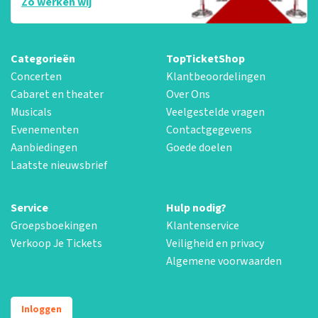
Zo werken wij
Categorieën
TopTicketShop
Concerten
Klantbeoordelingen
Cabaret en theater
Over Ons
Musicals
Veelgestelde vragen
Evenementen
Contactgegevens
Aanbiedingen
Goede doelen
Laatste nieuwsbrief
Service
Hulp nodig?
Groepsboekingen
Klantenservice
Verkoop Je Tickets
Veiligheid en privacy
Algemene voorwaarden
Inloggen