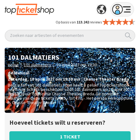
Op basis van
113.242
reviews
Zoeken naar artiesten of evenementen
101 DALMATIERS
/
/
Home
101 dalmatiers
10 april 2027 om 19:30
de Musical
zaterdag
,
10 april 2027 om 19:30
uur
|
Chasse Theater
Breda
Bent u fan van 101 dalmatiers? Dan heeft u geluk! Topticketshop
heeft nog tickets beschikbaar voor 101 dalmatiers op 10 april 2027
om 19:30 uur op locatie Chasse Theater Breda. De nominale
waarde van deze tickets is
€55,- tot €70,-
. Het eerste verkooppunt
is Chasse Theater Breda.
Hoeveel tickets wilt u reserveren?
1 TICKET