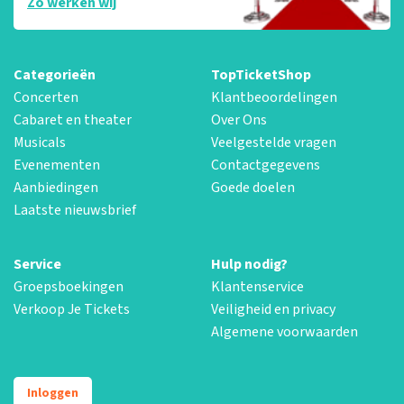
Zo werken wij
Categorieën
TopTicketShop
Concerten
Klantbeoordelingen
Cabaret en theater
Over Ons
Musicals
Veelgestelde vragen
Evenementen
Contactgegevens
Aanbiedingen
Goede doelen
Laatste nieuwsbrief
Service
Hulp nodig?
Groepsboekingen
Klantenservice
Verkoop Je Tickets
Veiligheid en privacy
Algemene voorwaarden
Inloggen