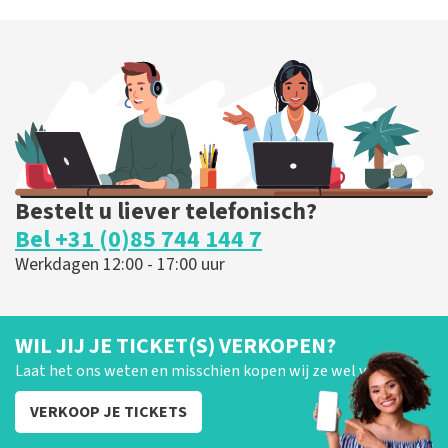
Bestelt u liever telefonisch?
Bel +31 (0)85 744 144 7
Werkdagen 12:00 - 17:00 uur
WIL JIJ JE TICKET(S) VERKOPEN?
Laat het ons weten en misschien kopen wij ze wel van je!
VERKOOP JE TICKETS