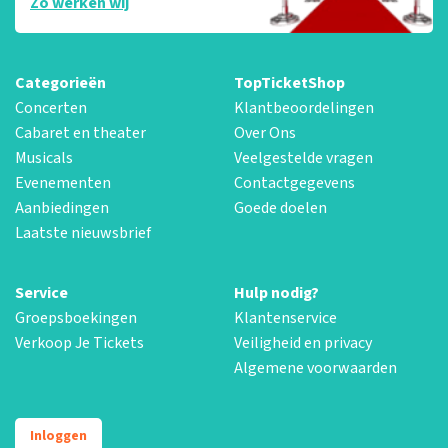
Zo werken wij
Categorieën
TopTicketShop
Concerten
Klantbeoordelingen
Cabaret en theater
Over Ons
Musicals
Veelgestelde vragen
Evenementen
Contactgegevens
Aanbiedingen
Goede doelen
Laatste nieuwsbrief
Service
Hulp nodig?
Groepsboekingen
Klantenservice
Verkoop Je Tickets
Veiligheid en privacy
Algemene voorwaarden
Inloggen