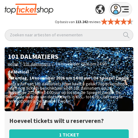
Op basis van
113.242
reviews
Zoeken naar artiesten of evenementen
101 DALMATIERS
/
/
Home
101 dalmatiers
14 november 2026 om 14:00
de Musical
zaterdag
,
14 november 2026 om 14:00
uur
|
De Spiegel
Zwolle
Bent u fan van 101 dalmatiers? Dan heeft u geluk! Topticketshop
heeft nog tickets beschikbaar voor 101 dalmatiers op 14
november 2026 om 14:00 uur op locatie De Spiegel Zwolle. De
nominale waarde van deze tickets is
€55,- tot €70,-
. Het eerste
verkooppunt is De Spiegel Zwolle.
Hoeveel tickets wilt u reserveren?
1 TICKET