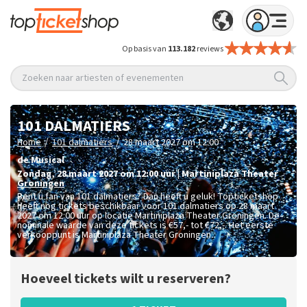
Op basis van
113.182
reviews
Zoeken naar artiesten of evenementen
101 DALMATIERS
/
/
Home
101 dalmatiers
28 maart 2027 om 12:00
de Musical
zondag
,
28 maart 2027 om 12:00
uur
|
Martiniplaza Theater
Groningen
Bent u fan van 101 dalmatiers? Dan heeft u geluk! Topticketshop
heeft nog tickets beschikbaar voor 101 dalmatiers op 28 maart
2027 om 12:00 uur op locatie Martiniplaza Theater Groningen. De
nominale waarde van deze tickets is
€57,- tot €72,-
. Het eerste
verkooppunt is Martiniplaza Theater Groningen.
Hoeveel tickets wilt u reserveren?