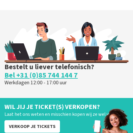
Bestelt u liever telefonisch?
Bel +31 (0)85 744 144 7
Werkdagen 12:00 - 17:00 uur
WIL JIJ JE TICKET(S) VERKOPEN?
Laat het ons weten en misschien kopen wij ze wel van je!
VERKOOP JE TICKETS