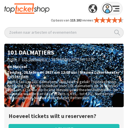
Op basis van
113.182
reviews
Zoeken naar artiesten of evenementen
101 DALMATIERS
/
/
Home
101 dalmatiers
28 februari 2027 om 12:00
de Musical
zondag
,
28 februari 2027 om 12:00
uur
|
Nieuwe Luxortheater
Rotterdam
Bent u fan van 101 dalmatiers? Dan heeft u geluk! Topticketshop
heeft nog tickets beschikbaar voor 101 dalmatiers op 28 februari
2027 om 12:00 uur op locatie Nieuwe Luxortheater Rotterdam. De
nominale waarde van deze tickets is
€35,- tot €70,-
. Het eerste
verkooppunt is Nieuwe Luxortheater Rotterdam.
Hoeveel tickets wilt u reserveren?