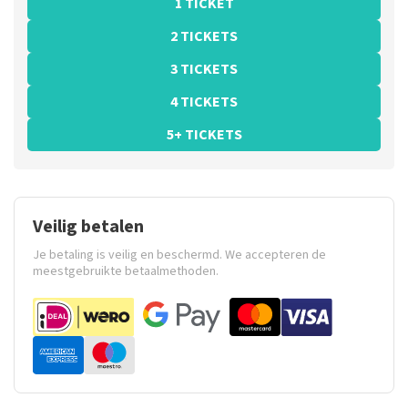
1 TICKET
2 TICKETS
3 TICKETS
4 TICKETS
5+ TICKETS
Veilig betalen
Je betaling is veilig en beschermd. We accepteren de
meestgebruikte betaalmethoden.