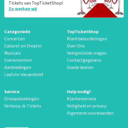
Tickets van TopTicketShop!
Zo werken wij
Categorieën
TopTicketShop
Concerten
Klantbeoordelingen
Cabaret en theater
Over Ons
Musicals
Veelgestelde vragen
Evenementen
Contactgegevens
Aanbiedingen
Goede doelen
Laatste nieuwsbrief
Service
Hulp nodig?
Groepsboekingen
Klantenservice
Verkoop Je Tickets
Veiligheid en privacy
Algemene voorwaarden