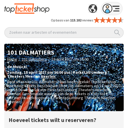
Op basis van
113.182
reviews
Zoeken naar artiesten of evenementen
101 DALMATIERS
/
/
Home
101 dalmatiers
18 april 2027 om 16:00
de Musical
zondag
,
18 april 2027 om 16:00
uur
|
Parkstad Limburg
Theaters Heerlen
Heerlen
Bent u fan van 101 dalmatiers? Dan heeft u geluk! Topticketshop
heeft nog tickets beschikbaar voor 101 dalmatiers op 18 april 2027
om 16:00 uur op locatie Parkstad Limburg Theaters Heerlen
Heerlen. De nominale waarde van deze tickets is
€30,- tot €70,-
.
Het eerste verkooppunt is Parkstad Limburg Theaters Heerlen
Heerlen.
Hoeveel tickets wilt u reserveren?