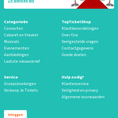
Zo werken wij
Categorieën
TopTicketShop
Concerten
Klantbeoordelingen
Cabaret en theater
Over Ons
Musicals
Veelgestelde vragen
Evenementen
Contactgegevens
Aanbiedingen
Goede doelen
Laatste nieuwsbrief
Service
Hulp nodig?
Groepsboekingen
Klantenservice
Verkoop Je Tickets
Veiligheid en privacy
Algemene voorwaarden
Inloggen