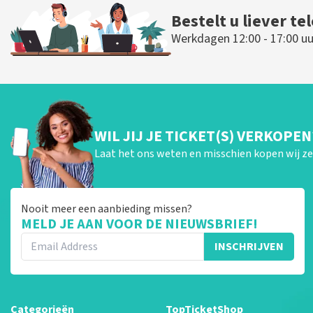
Bestelt u liever te
Werkdagen 12:00 - 17:00 uu
WIL JIJ JE TICKET(S) VERKOPEN
Laat het ons weten en misschien kopen wij ze 
Nooit meer een aanbieding missen?
MELD JE AAN VOOR DE NIEUWSBRIEF!
INSCHRIJVEN
Categorieën
TopTicketShop