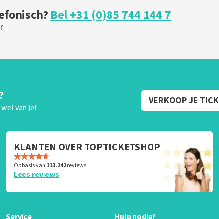
lefonisch?
Bel +31 (0)85 744 144 7
r
?
VERKOOP JE TIC
wel van je!
KLANTEN OVER TOPTICKETSHOP
Op basis van
113.242
reviews
Lees reviews
Service
Hulp nodig?