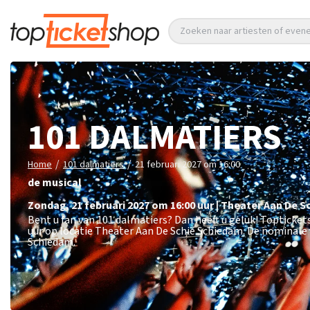
Zoeken naar artiesten of eve
101 DALMATIERS
/
/
Home
101 dalmatiers
21 februari 2027 om 16:00
de musical
zondag
,
21 februari 2027 om 16:00
uur
|
Theater Aan De S
Bent u fan van 101 dalmatiers? Dan heeft u geluk! Topticket
uur op locatie Theater Aan De Schie Schiedam. De nominale 
Schiedam.