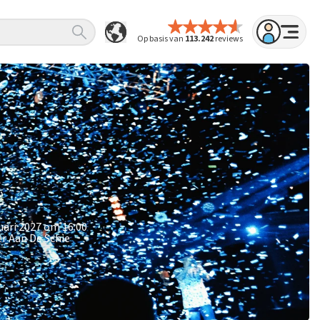
Op basis van
113.242
reviews
uari 2027 om 16:00
er Aan De Schie