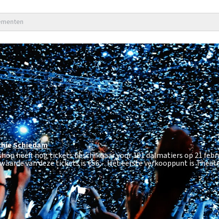
nementen
chie
Schiedam
shop heeft nog tickets beschikbaar voor 101 dalmatiers op 21 febr
waarde van deze tickets is
€56,-
. Het eerste verkooppunt is Theat