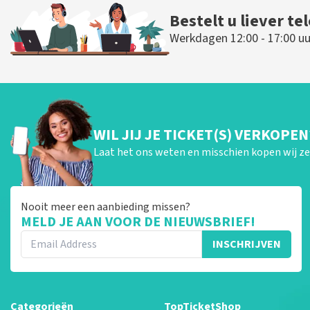
Bestelt u liever te
Werkdagen 12:00 - 17:00 uu
WIL JIJ JE TICKET(S) VERKOPEN
Laat het ons weten en misschien kopen wij ze 
Nooit meer een aanbieding missen?
MELD JE AAN VOOR DE NIEUWSBRIEF!
INSCHRIJVEN
Categorieën
TopTicketShop