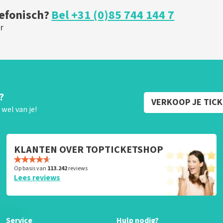
lefonisch?
Bel +31 (0)85 744 144 7
r
?
VERKOOP JE TIC
wel van je!
KLANTEN OVER TOPTICKETSHOP
Op basis van
113.242
reviews
Lees reviews
Service
Hulp nodig?