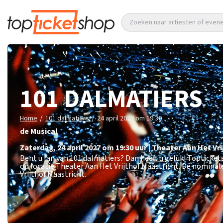
Zoeken naar artiesten of eve
101 DALMATIERS
/
/
Home
101 dalmatiers
24 april 2027 om 19:30
de Musical
zaterdag
,
24 april 2027 om 19:30
uur
|
Theater Aan Het Vri
Bent u fan van 101 dalmatiers? Dan heeft u geluk! Topticket
op locatie Theater Aan Het Vrijthof Maastricht. De nominal
Vrijthof Maastricht.