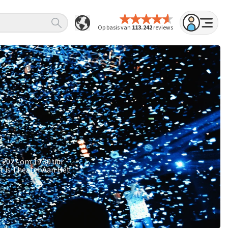
Op basis van
113.242
reviews
l 2027 om 19:30 uur
t is Theater Aan Het