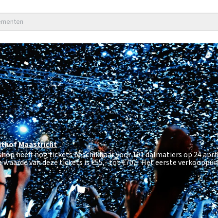
nementen
jthof
Maastricht
shop heeft nog tickets beschikbaar voor 101 dalmatiers op 24 apri
e waarde van deze tickets is
€55,- tot €70,-
. Het eerste verkooppun