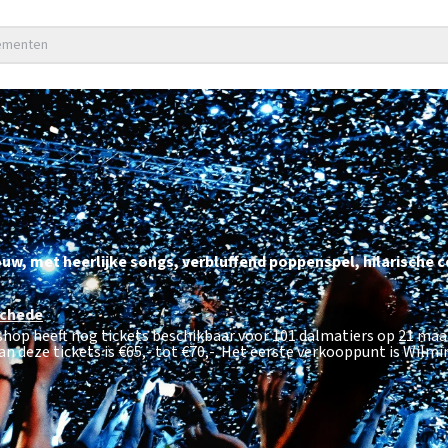
nementen
ouw, met heerlijke songs, verbluffend poppenspel, hilarische 
chede
tshop heeft nog tickets beschikbaar voor 101 dalmatiers op 21 maa
n deze tickets is
€65,- tot €70,-
. Het eerste verkooppunt is Wilm