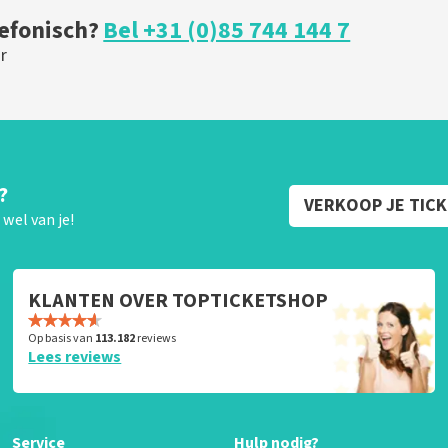
lefonisch?
Bel +31 (0)85 744 144 7
r
?
VERKOOP JE TIC
wel van je!
KLANTEN OVER TOPTICKETSHOP
Op basis van
113.182
reviews
Lees reviews
Service
Hulp nodig?