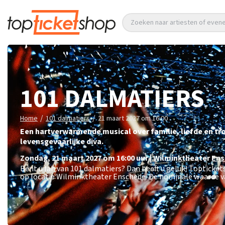
Zoeken naar artiesten of eve
101 DALMATIERS
/
/
Home
101 dalmatiers
21 maart 2027 om 16:00
Een hartverwarmende musical over familie, liefde en tr
levensgevaarlijke diva.
zondag
,
21 maart 2027 om 16:00
uur
|
Wilminktheater
Ens
Bent u fan van 101 dalmatiers? Dan heeft u geluk! Topticke
op locatie Wilminktheater Enschede. De nominale waarde va