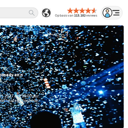
Op basis van
113.182
reviews
comedy en n
rt 2027 om 16:00 uur
inktheater Enschede.