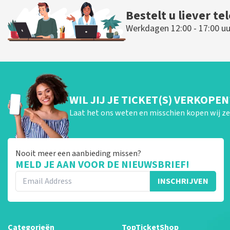
Bestelt u liever te
Werkdagen 12:00 - 17:00 uu
WIL JIJ JE TICKET(S) VERKOPEN
Laat het ons weten en misschien kopen wij ze 
Nooit meer een aanbieding missen?
MELD JE AAN VOOR DE NIEUWSBRIEF!
INSCHRIJVEN
Categorieën
TopTicketShop