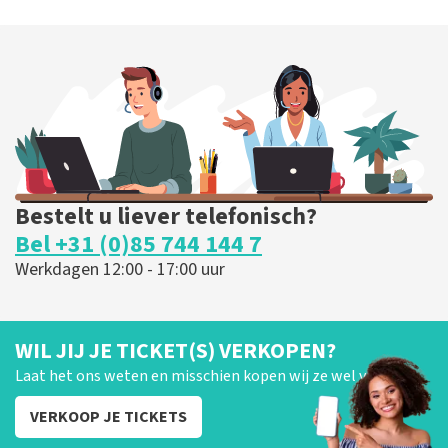
Esther van der Voort
227
laatste 30 minuten
BESTEL NU
Bestelt u liever telefonisch?
Bel +31 (0)85 744 144 7
Werkdagen 12:00 - 17:00 uur
WIL JIJ JE TICKET(S) VERKOPEN?
Laat het ons weten en misschien kopen wij ze wel van je!
VERKOOP JE TICKETS