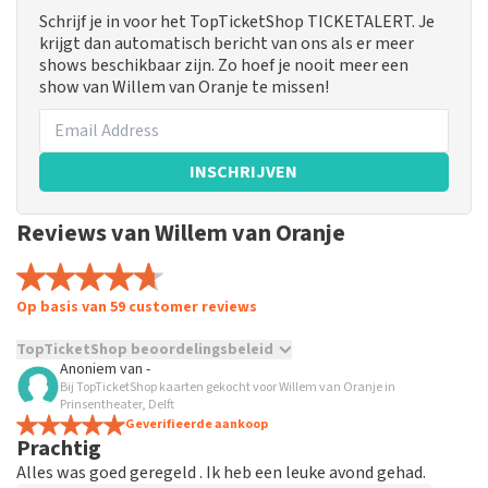
Schrijf je in voor het TopTicketShop TICKETALERT. Je
krijgt dan automatisch bericht van ons als er meer
shows beschikbaar zijn. Zo hoef je nooit meer een
show van Willem van Oranje te missen!
INSCHRIJVEN
Reviews van Willem van Oranje
Op basis van 59 customer reviews
TopTicketShop beoordelingsbeleid
Anoniem
van
-
Bij TopTicketShop kaarten gekocht voor Willem van Oranje in
TopTicketShop verzamelt reviews van echte klanten. Het is
Prinsentheater, Delft
niet mogelijk om een review achter te laten als je geen
Geverifieerde aankoop
tickets hebt aangeschaft bij TopTicketShop. Reviews met
Prachtig
grof taalgebruik en/of onwaarheden worden niet geplaatst.
Alles was goed geregeld . Ik heb een leuke avond gehad.
Het kan enkele weken duren voordat een review wordt