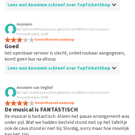
geplaatst.
Lees wat Anoniem schreef over TopTicketShop
Beoordeling van Anoniem over
TopTicketShop
Anoniem
Bij TopTicketShop kaarten gekocht voor Willem van Oranje in
Top
Prinsentheater, Delft
Goed geregeld . Kaartjes online ontvangen en werkte
Geverifieerde aankoop
Goed
goed allemaal.
het openbaar vervoer is slecht, onbetroubaar aangegeven,
komt geen bus na afloop
Lees wat Anoniem schreef over TopTicketShop
Beoordeling van Anoniem over
TopTicketShop
Anoniem
van
Veghel
Bij TopTicketShop kaarten gekocht voor Willem van Oranje in
zeer slecht, een ticket van 109,95 wordt
Prinsentheater, Delft
verkocht voor 145,00
Geverifieerde aankoop
De musical is FANTASTISCH
Een ticket gekocht voor € 145,00, op de ticket stond €
De musical is fantastisch. Alleen het pauze arrangement was
109,95
onder pijl. Wat we hadden besteld stond niet op het tafeltje
ook de cava stond er niet bij. Slordig, sorry maar hoe moeilijk
Reactie van TopTicketShop
kan het zijn