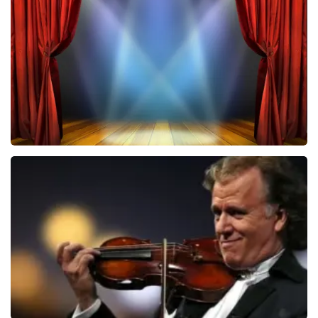
6649+
reviews
BEKIJKEN
40 45 De Musical
2588+
reviews
BEKIJKEN