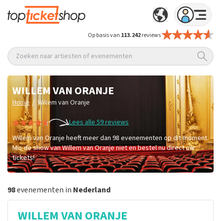
Op basis van
113.242
reviews
Zoeken naar artiesten of evenementen
WILLEM VAN ORANJE
/
Home
Willem van Oranje
Lees alle 59 reviews
Willem van Oranje heeft meer dan 98 evenementen op dit moment.
Mis de show van Willem van Oranje niet en bestel nu direct uw
tickets!
98
evenementen in
Nederland
WILLEM VAN ORANJE