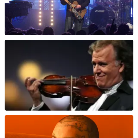
Blof
831
laatste 30 minuten
BESTEL NU
Andre Rieu
533
laatste 30 minuten