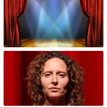
328
laatste 30 minuten
BESTEL NU
40 45 De Musical
236
laatste 30 minuten
BESTEL NU