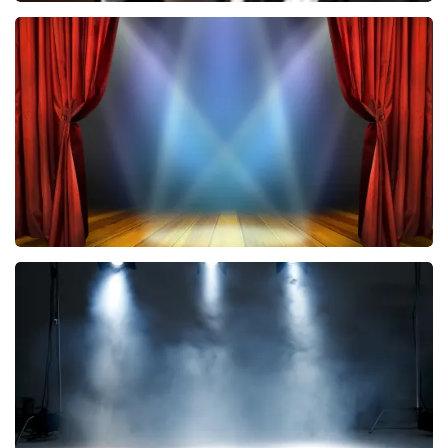
Andre Rieu
5618+
reviews
BEKIJKEN
Bokkenrijders
37
reviews
BEKIJKEN