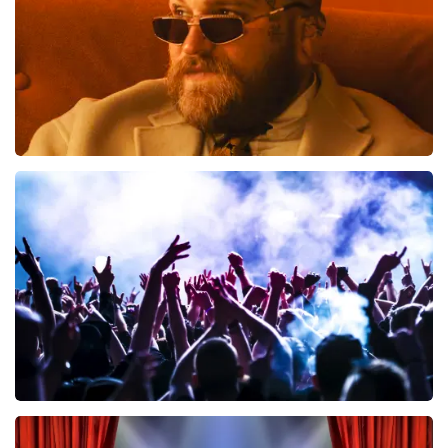
BESTEL NU
Teddy Swims
469
laatste 30 minuten
BESTEL NU
Megadeth