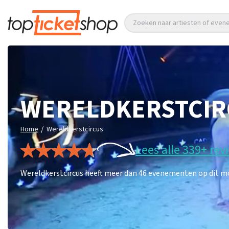
Zoeken naar artiesten of eve
WERELDKERSTCIR
/
Home
Wereldkerstcircus
Lees alle 339+ rev
Wereldkerstcircus heeft meer dan 46 evenementen op dit mom