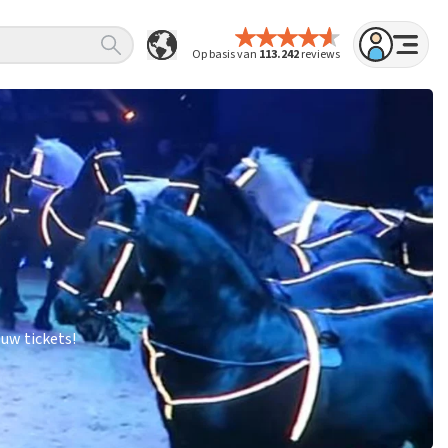
Op basis van
113.242
reviews
uw tickets!