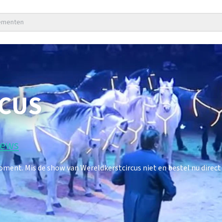
nementen
CUS
iews
ent. Mis de show van Wereldkerstcircus niet en bestel nu direct 