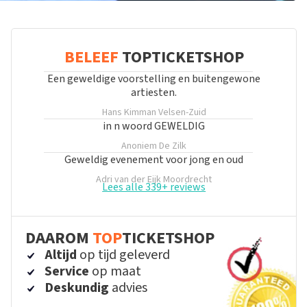
BELEEF
TOPTICKETSHOP
Een geweldige voorstelling en buitengewone
artiesten.
Hans Kimman
Velsen-Zuid
in n woord GEWELDIG
Anoniem
De Zilk
Geweldig evenement voor jong en oud
Adri van der Eijk
Moordrecht
Lees alle 339+ reviews
DAAROM
TOP
TICKETSHOP
Altijd
op tijd geleverd
Service
op maat
Deskundig
advies