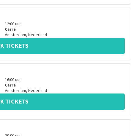
12:00
uur
Carre
Amsterdam
,
Nederland
K TICKETS
16:00
uur
Carre
Amsterdam
,
Nederland
K TICKETS
20:00
uur