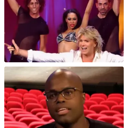
Ilse DeLange
274+
reviews
BEKIJKEN
Hans Klok
314+
reviews
BEKIJKEN