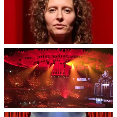
BESTEL NU
Esther van der Voort
488
laatste 30 minuten
BESTEL NU
Vrienden Van Amstel Live