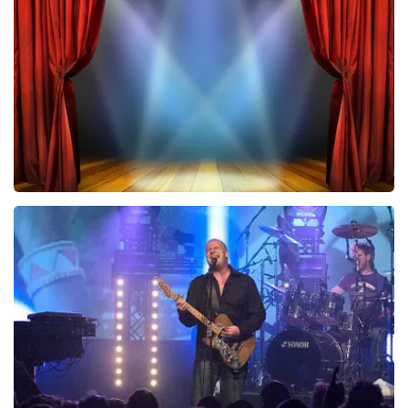
423
laatste 30 minuten
BESTEL NU
40 45 De Musical
290
laatste 30 minuten
BESTEL NU