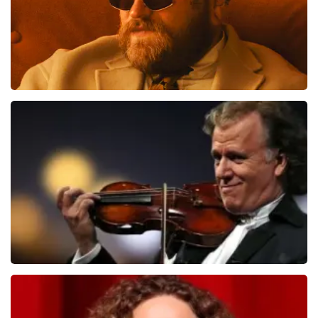
Teddy Swims
510
laatste 30 minuten
BESTEL NU
Andre Rieu
503
laatste 30 minuten