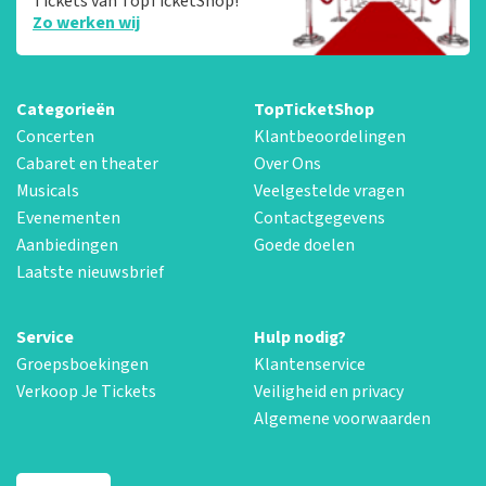
Tickets van TopTicketShop!
Zo werken wij
Categorieën
TopTicketShop
Concerten
Klantbeoordelingen
Cabaret en theater
Over Ons
Musicals
Veelgestelde vragen
Evenementen
Contactgegevens
Aanbiedingen
Goede doelen
Laatste nieuwsbrief
Service
Hulp nodig?
Groepsboekingen
Klantenservice
Verkoop Je Tickets
Veiligheid en privacy
Algemene voorwaarden