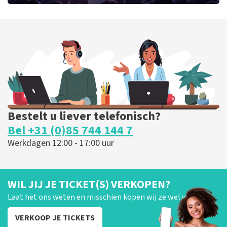
Blof
255
laatste 30 minuten
BESTEL NU
Bestelt u liever telefonisch?
Bel +31 (0)85 744 144 7
Werkdagen 12:00 - 17:00 uur
WIL JIJ JE TICKET(S) VERKOPEN?
Laat het ons weten en misschien kopen wij ze wel van je!
VERKOOP JE TICKETS