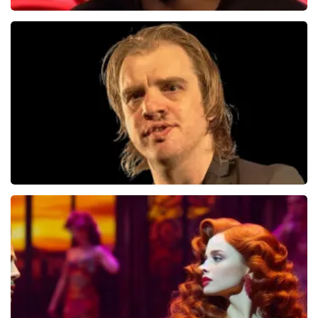
Jandino Asporaat
499+
reviews
BEKIJKEN
Jan Jaap Van Der Wal
49
reviews
BEKIJKEN