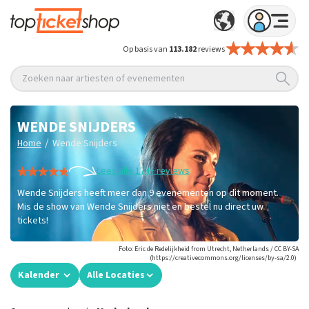
Op basis van
113.182
reviews
Zoeken naar artiesten of evenementen
WENDE SNIJDERS
/
Home
Wende Snijders
Lees alle 174+ reviews
Wende Snijders heeft meer dan 9 evenementen op dit moment.
Mis de show van Wende Snijders niet en bestel nu direct uw
tickets!
Foto: Eric de Redelijkheid from Utrecht, Netherlands / CC BY-SA
(https://creativecommons.org/licenses/by-sa/2.0)
Kalender
Alle Locaties