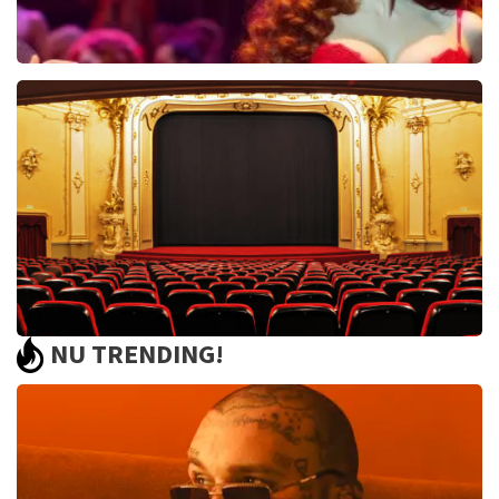
Pretty Woman
44
reviews
BEKIJKEN
NU TRENDING!
Saturday Night Fever
60
reviews
BEKIJKEN