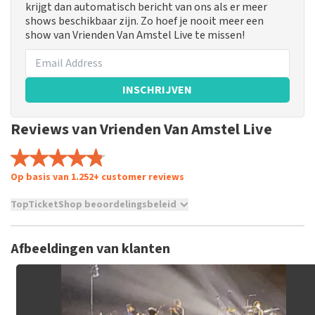
krijgt dan automatisch bericht van ons als er meer
shows beschikbaar zijn. Zo hoef je nooit meer een
show van Vrienden Van Amstel Live te missen!
INSCHRIJVEN
Reviews van Vrienden Van Amstel Live
Op basis van 1.252+ customer reviews
TopTicketShop beoordelingsbeleid
TopTicketShop verzamelt reviews van echte klanten. Het is
niet mogelijk om een review achter te laten als je geen
Afbeeldingen van klanten
tickets hebt aangeschaft bij TopTicketShop. Reviews met
grof taalgebruik en/of onwaarheden worden niet geplaatst.
Het kan enkele weken duren voordat een review wordt
geplaatst.