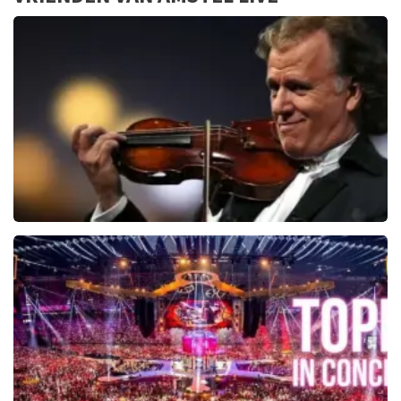
Andre Rieu
5606+
reviews
BEKIJKEN