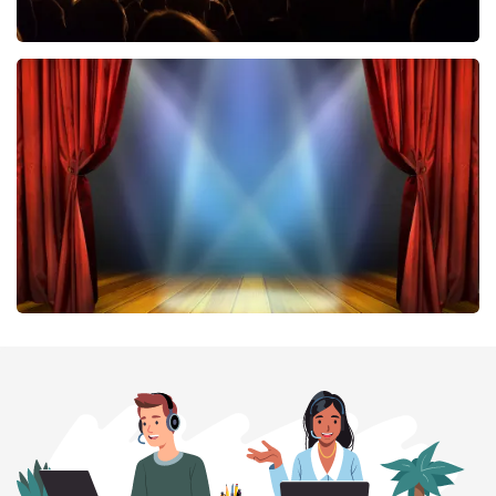
Don Omar
422
laatste 30 minuten
BESTEL NU
40 45 De Musical
331
laatste 30 minuten
BESTEL NU