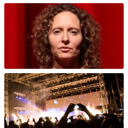
Teddy Swims
817
laatste 30 minuten
BESTEL NU
Esther van der Voort
546
laatste 30 minuten
BESTEL NU