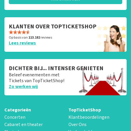
KLANTEN OVER TOPTICKETSHOP
Op basis van
113.182
reviews
Lees reviews
DICHTER BIJ... INTENSER GENIETEN
Beleef evenementen met
Tickets van TopTicketShop!
Zo werken wij
Categorieën
TopTicketShop
Concerten
Klantbeoordelingen
Cabaret en theater
Over Ons