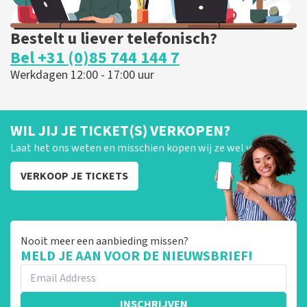
Bestelt u liever telefonisch?
Bel +31 (0)85 744 144 7
Werkdagen 12:00 - 17:00 uur
WIL JIJ JE TICKET(S) VERKOPEN?
Laat het ons weten en misschien kopen wij ze wel van je!
VERKOOP JE TICKETS
Nooit meer een aanbieding missen?
MELD JE AAN VOOR DE NIEUWSBRIEF!
INSCHRIJVEN