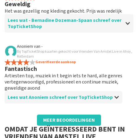
Geweldig
Het was gezellig nog kleding gekocht. Prijs was redelijk
Lees wat - Bernadine Dozeman-Spaan schreef over
TopTicketShop
Beoordeling van - Bernadine Dozeman-Spaan over
Anoniem
van
-
TopTicketShop
Bij TopTicketShop kaarten gekocht voor Vrienden Van Amstel Live in Ahoy,
Rotterdam
Hied
Geverifieerde aankoop
Fantastisch
Je kon makkelijk door de site
Artiesten top, muziek in t begin iets te hard, alle genres
vertegenwoordigd, professioneel en continue muziek,
geweldige avond
Lees wat Anoniem schreef over TopTicketShop
Beoordeling van Anoniem over
TopTicketShop
MEER BEOORDELINGEN
Goed
OMDAT JE GEÏNTERESSEERD BENT IN
VRIENDEN VAN AMSTEL LIVE