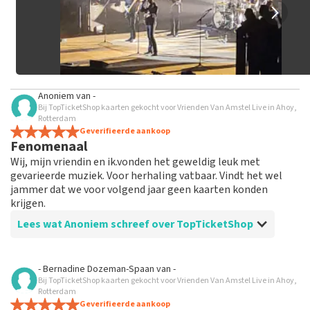
Anoniem
van
-
Bij TopTicketShop kaarten gekocht voor Vrienden Van Amstel Live in Ahoy,
Rotterdam
Geverifieerde aankoop
Fenomenaal
Wij, mijn vriendin en ik.vonden het geweldig leuk met
gevarieerde muziek. Voor herhaling vatbaar. Vindt het wel
jammer dat we voor volgend jaar geen kaarten konden
krijgen.
Lees wat Anoniem schreef over TopTicketShop
Beoordeling van Anoniem over
TopTicketShop
- Bernadine Dozeman-Spaan
van
-
Bij TopTicketShop kaarten gekocht voor Vrienden Van Amstel Live in Ahoy,
Goed
Rotterdam
Geverifieerde aankoop