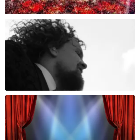
Toppers In Concert
2393+
reviews
BEKIJKEN
Di-rect
289+
reviews
BEKIJKEN