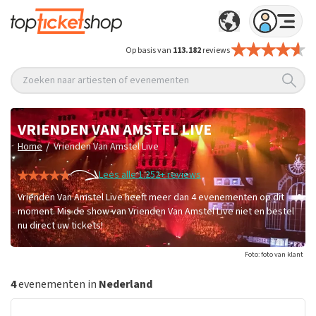
Op basis van
113.182
reviews
Zoeken naar artiesten of evenementen
VRIENDEN VAN AMSTEL LIVE
/
Home
Vrienden Van Amstel Live
Lees alle 1.252+ reviews
Vrienden Van Amstel Live heeft meer dan 4 evenementen op dit
moment. Mis de show van Vrienden Van Amstel Live niet en bestel
nu direct uw tickets!
Foto: foto van klant
4
evenementen in
Nederland