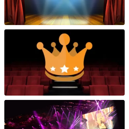
40 45 De Musical
2588+
reviews
BEKIJKEN
Soldaat van Oranje
6648+
reviews
BEKIJKEN