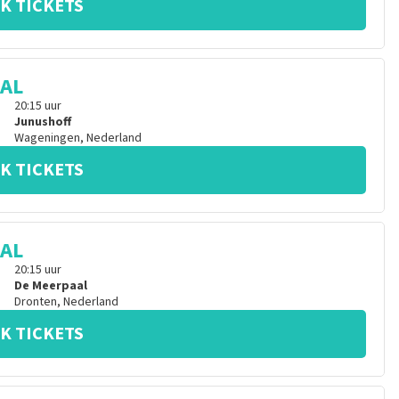
K TICKETS
CAL
20:15
uur
Junushoff
Wageningen
,
Nederland
K TICKETS
CAL
20:15
uur
De Meerpaal
Dronten
,
Nederland
K TICKETS