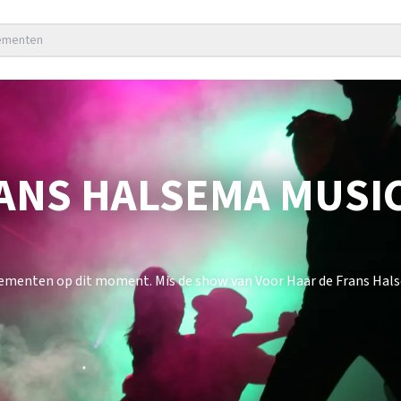
nementen
ANS HALSEMA MUSI
nementen op dit moment. Mis de show van Voor Haar de Frans Hals