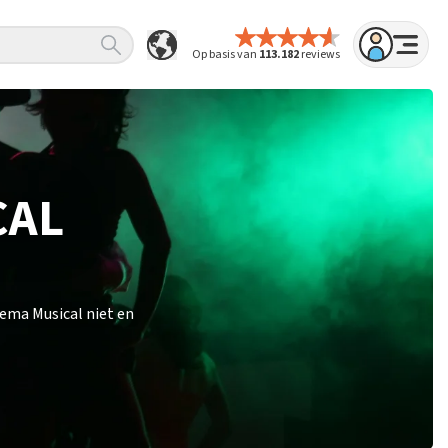
Op basis van
113.182
reviews
CAL
ema Musical niet en