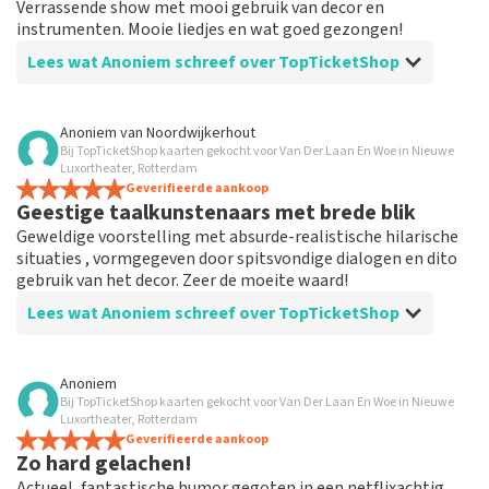
Verrassende show met mooi gebruik van decor en
instrumenten. Mooie liedjes en wat goed gezongen!
Lees wat Anoniem schreef over TopTicketShop
Beoordeling van Anoniem over
TopTicketShop
Anoniem
van
Noordwijkerhout
Bij TopTicketShop kaarten gekocht voor Van Der Laan En Woe in Nieuwe
Goede service, goed aanbod
Luxortheater, Rotterdam
Goed aanbod en de communicatie is top. Je betaalt wel
Geverifieerde aankoop
Geestige taalkunstenaars met brede blik
meer maar je kan zo toch nog naar een show die je
anders gemist had.
Geweldige voorstelling met absurde-realistische hilarische
situaties , vormgegeven door spitsvondige dialogen en dito
gebruik van het decor. Zeer de moeite waard!
Lees wat Anoniem schreef over TopTicketShop
Beoordeling van Anoniem over
TopTicketShop
Anoniem
Bij TopTicketShop kaarten gekocht voor Van Der Laan En Woe in Nieuwe
Prima geregeld
Luxortheater, Rotterdam
Werkt goed en was heel handig geregeld door deze site
Geverifieerde aankoop
Zo hard gelachen!
en ben tevreden
Actueel, fantastische humor gegoten in een netflixachtig