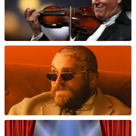
Andre Rieu
658
laatste 30 minuten
BESTEL NU
Teddy Swims
543
laatste 30 minuten