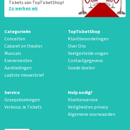
Tickets van TopTicketShop!
Zo werken wij
Categorieën
TopTicketShop
Concerten
Klantbeoordelingen
Cabaret en theater
Over Ons
Musicals
Veelgestelde vragen
Evenementen
Contactgegevens
Aanbiedingen
Goede doelen
Laatste nieuwsbrief
Service
Hulp nodig?
Groepsboekingen
Klantenservice
Verkoop Je Tickets
Veiligheid en privacy
Algemene voorwaarden