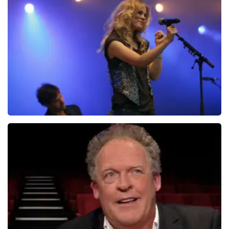
Christel De Laat
1154+
reviews
BEKIJKEN
Ilse DeLange
274+
reviews
BEKIJKEN