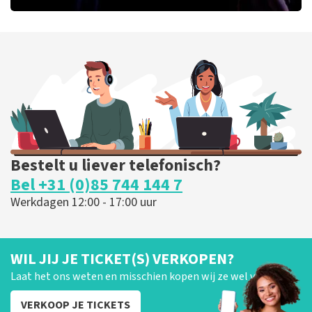
Ashton Brothers
170
laatste 30 minuten
BESTEL NU
Bestelt u liever telefonisch?
Bel +31 (0)85 744 144 7
Werkdagen 12:00 - 17:00 uur
WIL JIJ JE TICKET(S) VERKOPEN?
Laat het ons weten en misschien kopen wij ze wel van je!
VERKOOP JE TICKETS