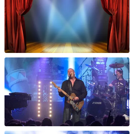
BESTEL NU
40 45 De Musical
297
laatste 30 minuten
BESTEL NU