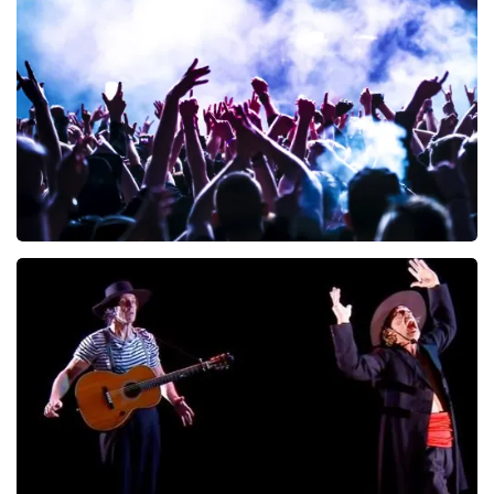
Blof
245
laatste 30 minuten
BESTEL NU
Megadeth
200
laatste 30 minuten
BESTEL NU