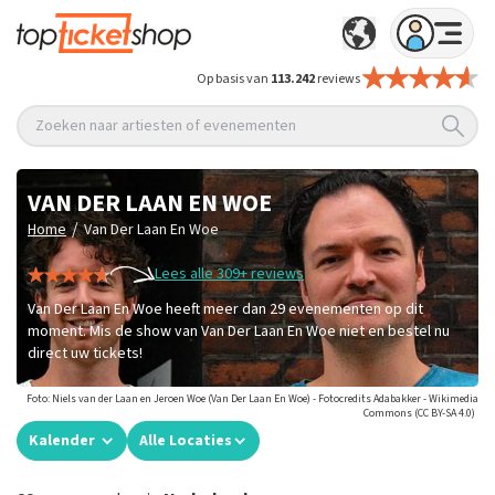
Op basis van
113.242
reviews
Zoeken naar artiesten of evenementen
VAN DER LAAN EN WOE
/
Home
Van Der Laan En Woe
Lees alle 309+ reviews
Van Der Laan En Woe heeft meer dan 29 evenementen op dit
moment. Mis de show van Van Der Laan En Woe niet en bestel nu
direct uw tickets!
Foto: Niels van der Laan en Jeroen Woe (Van Der Laan En Woe) - Fotocredits Adabakker - Wikimedia
Commons (CC BY-SA 4.0)
Kalender
Alle Locaties