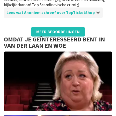
kijkcijferkanon! Top Scandinavische crimi ;)
Lees wat Anoniem schreef over TopTicketShop
Beoordeling van Anoniem over
TopTicketShop
MEER BEOORDELINGEN
Duidelijk en helder
OMDAT JE GEÏNTERESSEERD BENT IN
Makkelijk kaarten bestellen. Kort van te voren mail
VAN DER LAAN EN WOE
met qr code. Geen bijzonderheden