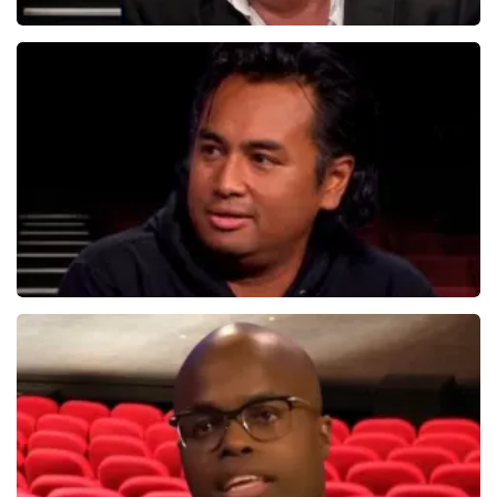
Bert Visscher
1655+
reviews
BEKIJKEN
Daniel Arends
878+
reviews
BEKIJKEN