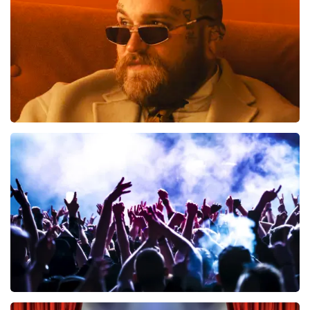
BESTEL NU
Teddy Swims
796
laatste 30 minuten
BESTEL NU