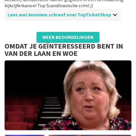
kijkcijferkanon! Top Scandinavische crimi ;)
Lees wat Anoniem schreef over TopTicketShop
Beoordeling van Anoniem over
TopTicketShop
MEER BEOORDELINGEN
Duidelijk en helder
OMDAT JE GEÏNTERESSEERD BENT IN
Makkelijk kaarten bestellen. Kort van te voren mail
VAN DER LAAN EN WOE
met qr code. Geen bijzonderheden