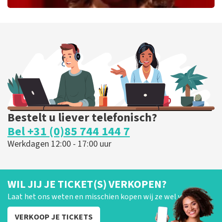
Esther van der Voort
279
laatste 30 minuten
BESTEL NU
Bestelt u liever telefonisch?
Bel +31 (0)85 744 144 7
Werkdagen 12:00 - 17:00 uur
WIL JIJ JE TICKET(S) VERKOPEN?
Laat het ons weten en misschien kopen wij ze wel van je!
VERKOOP JE TICKETS