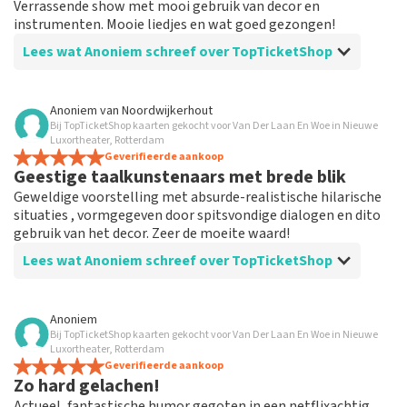
Verrassende show met mooi gebruik van decor en
instrumenten. Mooie liedjes en wat goed gezongen!
Lees wat Anoniem schreef over TopTicketShop
Beoordeling van Anoniem over
TopTicketShop
Anoniem
van
Noordwijkerhout
Bij TopTicketShop kaarten gekocht voor Van Der Laan En Woe in Nieuwe
Goede service, goed aanbod
Luxortheater, Rotterdam
Goed aanbod en de communicatie is top. Je betaalt wel
Geverifieerde aankoop
Geestige taalkunstenaars met brede blik
meer maar je kan zo toch nog naar een show die je
anders gemist had.
Geweldige voorstelling met absurde-realistische hilarische
situaties , vormgegeven door spitsvondige dialogen en dito
gebruik van het decor. Zeer de moeite waard!
Lees wat Anoniem schreef over TopTicketShop
Beoordeling van Anoniem over
TopTicketShop
Anoniem
Bij TopTicketShop kaarten gekocht voor Van Der Laan En Woe in Nieuwe
Prima geregeld
Luxortheater, Rotterdam
Werkt goed en was heel handig geregeld door deze site
Geverifieerde aankoop
Zo hard gelachen!
en ben tevreden
Actueel, fantastische humor gegoten in een netflixachtig