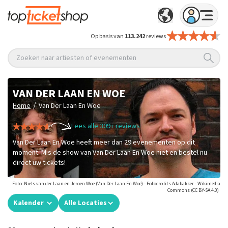
Op basis van
113.242
reviews
Zoeken naar artiesten of evenementen
VAN DER LAAN EN WOE
/
Home
Van Der Laan En Woe
Lees alle 309+ reviews
Van Der Laan En Woe heeft meer dan 29 evenementen op dit
moment. Mis de show van Van Der Laan En Woe niet en bestel nu
direct uw tickets!
Foto: Niels van der Laan en Jeroen Woe (Van Der Laan En Woe) - Fotocredits Adabakker - Wikimedia
Commons (CC BY-SA 4.0)
Kalender
Alle Locaties