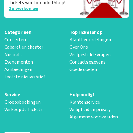
Tickets van TopTicketShop!
Zo werken wij
Categorieën
TopTicketShop
Concerten
Klantbeoordelingen
Cabaret en theater
Over Ons
Musicals
Veelgestelde vragen
Evenementen
Contactgegevens
Aanbiedingen
Goede doelen
Laatste nieuwsbrief
Service
Hulp nodig?
Groepsboekingen
Klantenservice
Verkoop Je Tickets
Veiligheid en privacy
Algemene voorwaarden