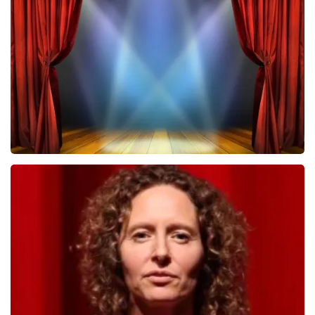
Megadeth
443
laatste 30 minuten
BESTEL NU
40 45 De Musical
432
laatste 30 minuten
BESTEL NU