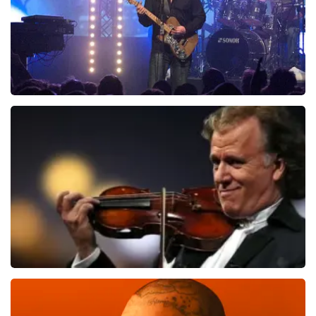
Blof
1012
laatste 30 minuten
BESTEL NU
Andre Rieu
957
laatste 30 minuten