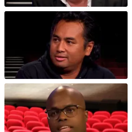
Bert Visscher
1655+
reviews
BEKIJKEN
Daniel Arends
878+
reviews
BEKIJKEN