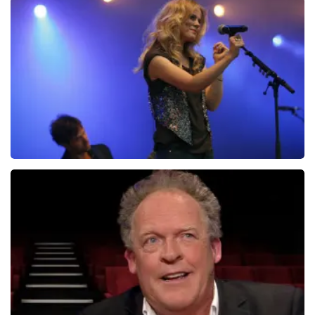
Christel De Laat
1154+
reviews
BEKIJKEN
Ilse DeLange
274+
reviews
BEKIJKEN