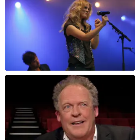
Christel De Laat
1154+
reviews
BEKIJKEN
Ilse DeLange
274+
reviews
BEKIJKEN