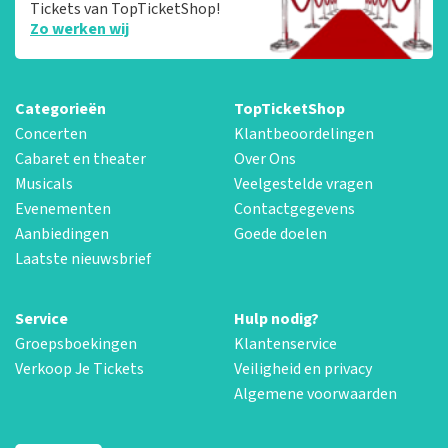
Tickets van TopTicketShop!
Zo werken wij
Categorieën
TopTicketShop
Concerten
Klantbeoordelingen
Cabaret en theater
Over Ons
Musicals
Veelgestelde vragen
Evenementen
Contactgegevens
Aanbiedingen
Goede doelen
Laatste nieuwsbrief
Service
Hulp nodig?
Groepsboekingen
Klantenservice
Verkoop Je Tickets
Veiligheid en privacy
Algemene voorwaarden