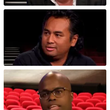
Bert Visscher
1655+
reviews
BEKIJKEN
Daniel Arends
878+
reviews
BEKIJKEN