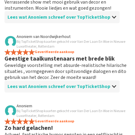
Verrassende show met mooi gebruik van decor en
instrumenten. Mooie liedjes en wat goed gezongen!
Lees wat Anoniem schreef over TopTicketShop
Beoordeling van Anoniem over
TopTicketShop
Anoniem
van
Noordwijkerhout
Bij TopTicketShop kaarten gekocht voor Van Der Laan En Woe in Nieuwe
Goede service, goed aanbod
Luxortheater, Rotterdam
Goed aanbod en de communicatie is top. Je betaalt wel
Geverifieerde aankoop
Geestige taalkunstenaars met brede blik
meer maar je kan zo toch nog naar een show die je
anders gemist had.
Geweldige voorstelling met absurde-realistische hilarische
situaties , vormgegeven door spitsvondige dialogen en dito
gebruik van het decor. Zeer de moeite waard!
Lees wat Anoniem schreef over TopTicketShop
Beoordeling van Anoniem over
TopTicketShop
Anoniem
Bij TopTicketShop kaarten gekocht voor Van Der Laan En Woe in Nieuwe
Prima geregeld
Luxortheater, Rotterdam
Werkt goed en was heel handig geregeld door deze site
Geverifieerde aankoop
Zo hard gelachen!
en ben tevreden
Actueel, fantastische humor gegoten in een netflixachtig