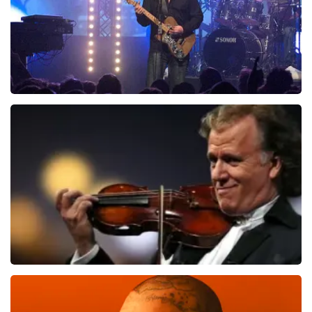
Blof
943
laatste 30 minuten
BESTEL NU
Andre Rieu
774
laatste 30 minuten