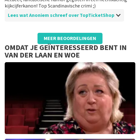
kijkcijferkanon! Top Scandinavische crimi ;)
Lees wat Anoniem schreef over TopTicketShop
Beoordeling van Anoniem over
TopTicketShop
MEER BEOORDELINGEN
Duidelijk en helder
OMDAT JE GEÏNTERESSEERD BENT IN
Makkelijk kaarten bestellen. Kort van te voren mail
VAN DER LAAN EN WOE
met qr code. Geen bijzonderheden