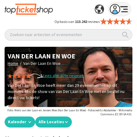
Op basis van
113.242
reviews
Zoeken naar artiesten of evenementen
VAN DER LAAN EN WOE
/
Home
Van Der Laan En Woe
Lees alle 309+ reviews
Van Der Laan En Woe heeft meer dan 29 evenementen op dit
moment. Mis de show van Van Der Laan En Woe niet en bestel nu
direct uw tickets!
Foto: Niels van der Laan en Jeroen Woe (Van Der Laan En Woe) - Fotocredits Adabakker - Wikimedia
Commons (CC BY-SA 4.0)
Kalender
Alle Locaties