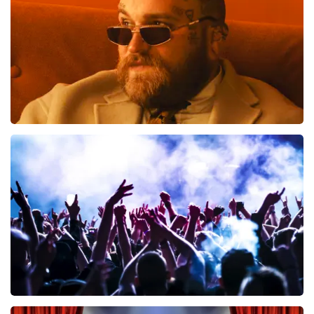
BESTEL NU
Teddy Swims
633
laatste 30 minuten
BESTEL NU