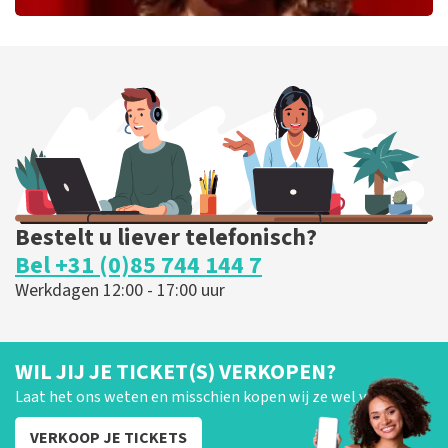
Esther van der Voort
262
laatste 30 minuten
BESTEL NU
Bestelt u liever telefonisch?
Bel +31 (0)85 744 144 7
Werkdagen 12:00 - 17:00 uur
WIL JIJ JE TICKET(S) VERKOPEN?
Laat het ons weten en misschien kopen wij ze wel van je!
VERKOOP JE TICKETS