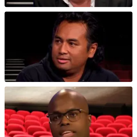
Bert Visscher
1655+
reviews
BEKIJKEN
Daniel Arends
876+
reviews
BEKIJKEN