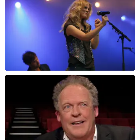
Christel De Laat
1153+
reviews
BEKIJKEN
Ilse DeLange
274+
reviews
BEKIJKEN