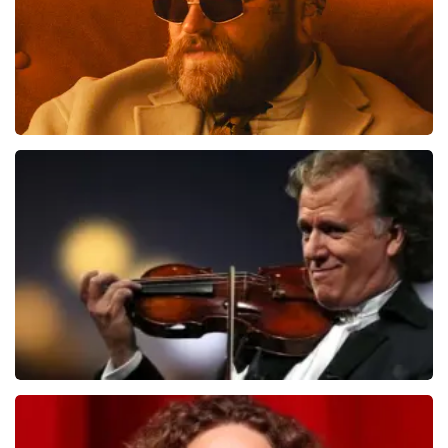
Teddy Swims
510
laatste 30 minuten
BESTEL NU
Andre Rieu
503
laatste 30 minuten