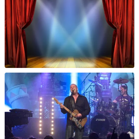
Vrienden Van Amstel Live
423
laatste 30 minuten
BESTEL NU
40 45 De Musical
290
laatste 30 minuten
BESTEL NU