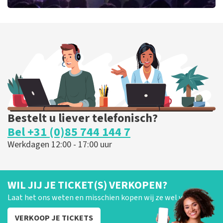
Blof
255
laatste 30 minuten
BESTEL NU
Bestelt u liever telefonisch?
Bel +31 (0)85 744 144 7
Werkdagen 12:00 - 17:00 uur
WIL JIJ JE TICKET(S) VERKOPEN?
Laat het ons weten en misschien kopen wij ze wel van je!
VERKOOP JE TICKETS