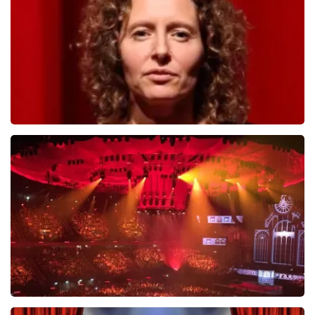
BESTEL NU
Esther van der Voort
488
laatste 30 minuten
BESTEL NU