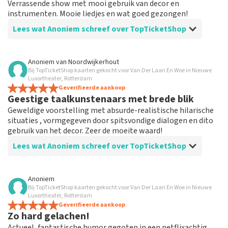
Verrassende show met mooi gebruik van decor en
instrumenten. Mooie liedjes en wat goed gezongen!
Lees wat Anoniem schreef over TopTicketShop
Beoordeling van Anoniem over
TopTicketShop
Anoniem
van
Noordwijkerhout
Bij TopTicketShop kaarten gekocht voor Van Der Laan En Woe in Nieuwe
Goede service, goed aanbod
Luxortheater, Rotterdam
Goed aanbod en de communicatie is top. Je betaalt wel
Geverifieerde aankoop
Geestige taalkunstenaars met brede blik
meer maar je kan zo toch nog naar een show die je
anders gemist had.
Geweldige voorstelling met absurde-realistische hilarische
situaties , vormgegeven door spitsvondige dialogen en dito
gebruik van het decor. Zeer de moeite waard!
Lees wat Anoniem schreef over TopTicketShop
Beoordeling van Anoniem over
TopTicketShop
Anoniem
Bij TopTicketShop kaarten gekocht voor Van Der Laan En Woe in Nieuwe
Prima geregeld
Luxortheater, Rotterdam
Werkt goed en was heel handig geregeld door deze site
Geverifieerde aankoop
Zo hard gelachen!
en ben tevreden
Actueel, fantastische humor gegoten in een netflixachtig