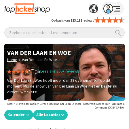
Op basis van
113.182
reviews
Zoeken naar artiesten of evenementen
VAN DER LAAN EN WOE
/
Home
Van Der Laan En Woe
Lees alle 309+ reviews
Van Der Laan En Woe heeft meer dan 29 evenementen op dit
moment. Mis de show van Van Der Laan En Woe niet en bestel nu
direct uw tickets!
Foto: Niels van der Laan en Jeroen Woe (Van Der Laan En Woe) - Fotocredits Adabakker - Wikimedia
Commons (CC BY-SA 4.0)
Kalender
Alle Locaties