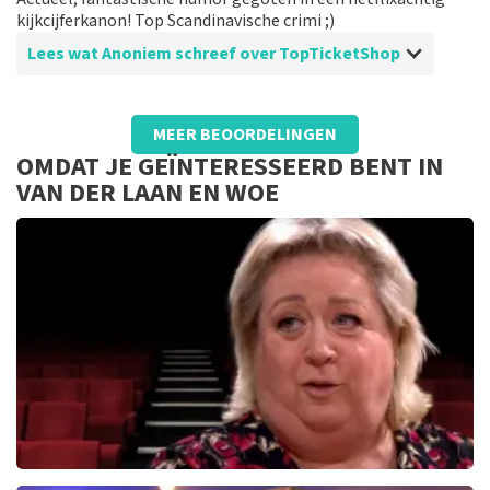
kijkcijferkanon! Top Scandinavische crimi ;)
Lees wat Anoniem schreef over TopTicketShop
Beoordeling van Anoniem over
TopTicketShop
MEER BEOORDELINGEN
Duidelijk en helder
OMDAT JE GEÏNTERESSEERD BENT IN
Makkelijk kaarten bestellen. Kort van te voren mail
VAN DER LAAN EN WOE
met qr code. Geen bijzonderheden