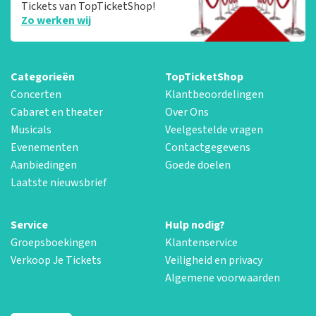
Tickets van TopTicketShop!
Zo werken wij
Categorieën
TopTicketShop
Concerten
Klantbeoordelingen
Cabaret en theater
Over Ons
Musicals
Veelgestelde vragen
Evenementen
Contactgegevens
Aanbiedingen
Goede doelen
Laatste nieuwsbrief
Service
Hulp nodig?
Groepsboekingen
Klantenservice
Verkoop Je Tickets
Veiligheid en privacy
Algemene voorwaarden