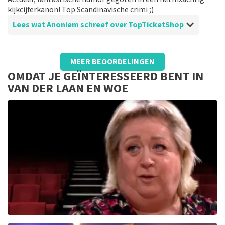
kijkcijferkanon! Top Scandinavische crimi ;)
Lees wat Anoniem schreef over TopTicketShop
Beoordeling van Anoniem over
TopTicketShop
MEER BEOORDELINGEN
Duidelijk en helder
OMDAT JE GEÏNTERESSEERD BENT IN
Makkelijk kaarten bestellen. Kort van te voren mail
VAN DER LAAN EN WOE
met qr code. Geen bijzonderheden