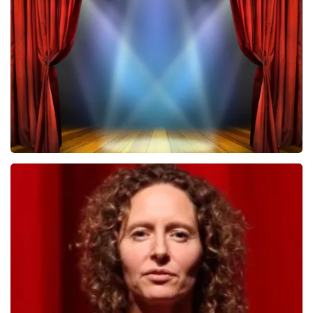
Megadeth
443
laatste 30 minuten
BESTEL NU
40 45 De Musical
432
laatste 30 minuten
BESTEL NU