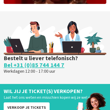
Esther van der Voort
279
laatste 30 minuten
BESTEL NU
Bestelt u liever telefonisch?
Bel +31 (0)85 744 144 7
Werkdagen 12:00 - 17:00 uur
WIL JIJ JE TICKET(S) VERKOPEN?
Laat het ons weten en misschien kopen wij ze wel van je!
VERKOOP JE TICKETS