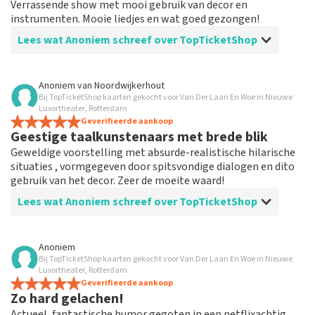
Verrassende show met mooi gebruik van decor en
instrumenten. Mooie liedjes en wat goed gezongen!
Lees wat Anoniem schreef over TopTicketShop
Beoordeling van Anoniem over
TopTicketShop
Anoniem
van
Noordwijkerhout
Bij TopTicketShop kaarten gekocht voor Van Der Laan En Woe in Nieuwe
Goede service, goed aanbod
Luxortheater, Rotterdam
Goed aanbod en de communicatie is top. Je betaalt wel
Geverifieerde aankoop
Geestige taalkunstenaars met brede blik
meer maar je kan zo toch nog naar een show die je
anders gemist had.
Geweldige voorstelling met absurde-realistische hilarische
situaties , vormgegeven door spitsvondige dialogen en dito
gebruik van het decor. Zeer de moeite waard!
Lees wat Anoniem schreef over TopTicketShop
Beoordeling van Anoniem over
TopTicketShop
Anoniem
Bij TopTicketShop kaarten gekocht voor Van Der Laan En Woe in Nieuwe
Prima geregeld
Luxortheater, Rotterdam
Werkt goed en was heel handig geregeld door deze site
Geverifieerde aankoop
Zo hard gelachen!
en ben tevreden
Actueel, fantastische humor gegoten in een netflixachtig