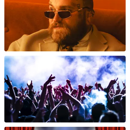
BESTEL NU
Teddy Swims
796
laatste 30 minuten
BESTEL NU