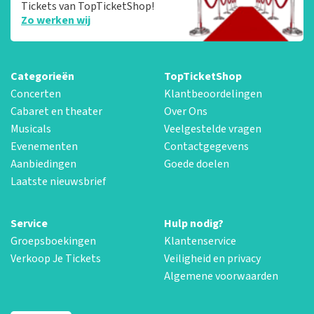
Tickets van TopTicketShop!
Zo werken wij
Categorieën
TopTicketShop
Concerten
Klantbeoordelingen
Cabaret en theater
Over Ons
Musicals
Veelgestelde vragen
Evenementen
Contactgegevens
Aanbiedingen
Goede doelen
Laatste nieuwsbrief
Service
Hulp nodig?
Groepsboekingen
Klantenservice
Verkoop Je Tickets
Veiligheid en privacy
Algemene voorwaarden