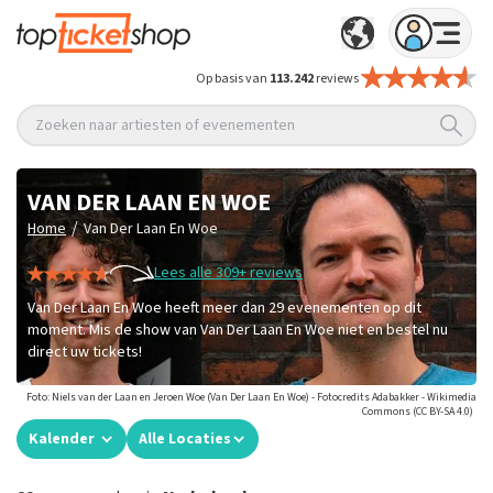
Op basis van
113.242
reviews
Zoeken naar artiesten of evenementen
VAN DER LAAN EN WOE
/
Home
Van Der Laan En Woe
Lees alle 309+ reviews
Van Der Laan En Woe heeft meer dan 29 evenementen op dit
moment. Mis de show van Van Der Laan En Woe niet en bestel nu
direct uw tickets!
Foto: Niels van der Laan en Jeroen Woe (Van Der Laan En Woe) - Fotocredits Adabakker - Wikimedia
Commons (CC BY-SA 4.0)
Kalender
Alle Locaties