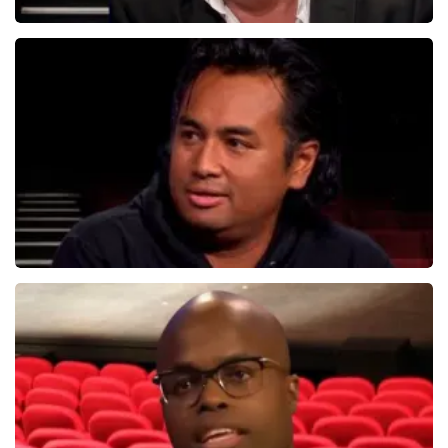
Bert Visscher
1655+
reviews
BEKIJKEN
Daniel Arends
878+
reviews
BEKIJKEN