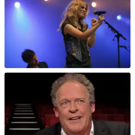
Christel De Laat
1154+
reviews
BEKIJKEN
Ilse DeLange
274+
reviews
BEKIJKEN