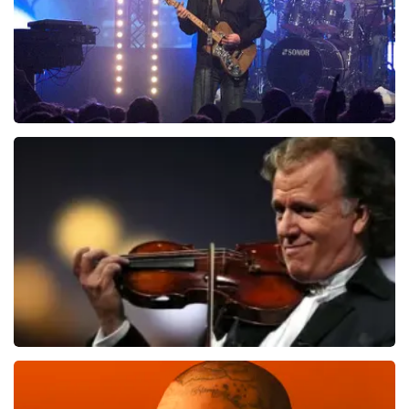
Blof
1012
laatste 30 minuten
BESTEL NU
Andre Rieu
957
laatste 30 minuten