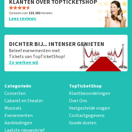
KLANTEN OVER TOPTICKETSHOP
Op basis van
113.182
reviews
Lees reviews
DICHTER BIJ... INTENSER GENIETEN
Beleef evenementen met
Tickets van TopTicketShop!
Zo werken wij
Categorieën
TopTicketShop
Concerten
Klantbeoordelingen
Cabaret en theater
Over Ons
Musicals
Veelgestelde vragen
Evenementen
Contactgegevens
Aanbiedingen
Goede doelen
Laatste nieuwsbrief