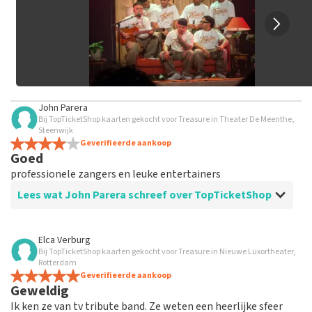
John Parera
Bij TopTicketShop kaarten gekocht voor Treasure in Theater De Meenthe,
Steenwijk
Geverifieerde aankoop
Goed
professionele zangers en leuke entertainers
Lees wat John Parera schreef over TopTicketShop
Beoordeling van John Parera over
TopTicketShop
Elca Verburg
Bij TopTicketShop kaarten gekocht voor Treasure in Nieuwe Luxortheater,
goed
Rotterdam
Geverifieerde aankoop
Geweldig
Ik ken ze van tv tribute band. Ze weten een heerlijke sfeer