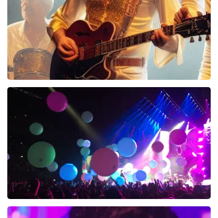
Bee Gees Forever
845+
reviews
BEKIJKEN
Someone Like Her