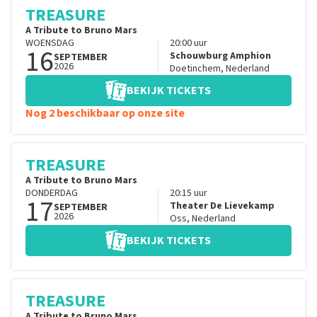
TREASURE
A Tribute to Bruno Mars
WOENSDAG
20:00
uur
16
Schouwburg Amphion
SEPTEMBER
2026
Doetinchem
,
Nederland
BEKIJK TICKETS
Nog 2 beschikbaar op onze site
TREASURE
A Tribute to Bruno Mars
DONDERDAG
20:15
uur
17
Theater De Lievekamp
SEPTEMBER
2026
Oss
,
Nederland
BEKIJK TICKETS
TREASURE
A Tribute to Bruno Mars