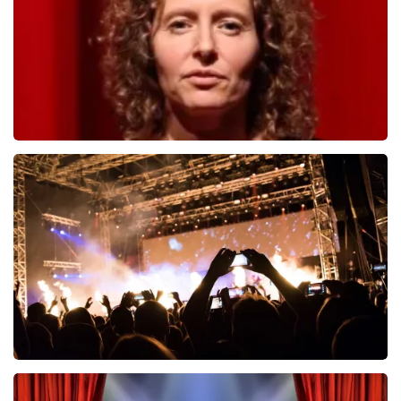
BESTEL NU
Esther van der Voort
690
laatste 30 minuten
BESTEL NU
Don Omar