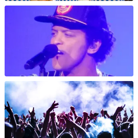
Beach Boys Best
206+
reviews
BEKIJKEN
Bruno Mars
100+
reviews
BEKIJKEN