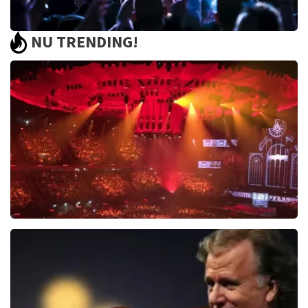
NU TRENDING!
Mr Jones and Just in Case
12
reviews
BEKIJKEN
Vrienden Van Amstel Live
1635
laatste 30 minuten
BESTEL NU