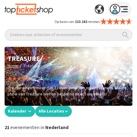
Op basis van
113.182
reviews
Zoeken naar artiesten of evenementen
TREASURE
/
Home
Treasure
Lees alle 104+ reviews
Treasure heeft meer dan 21 evenementen op dit moment. Mis de
show van Treasure niet en bestel nu direct uw tickets!
Kalender
Alle Locaties
21
evenementen in
Nederland