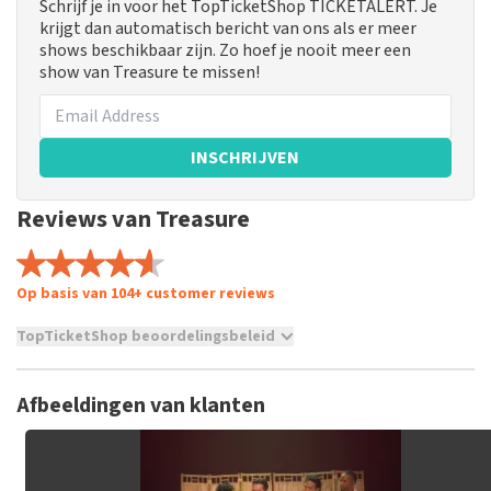
Schrijf je in voor het TopTicketShop TICKETALERT. Je
krijgt dan automatisch bericht van ons als er meer
shows beschikbaar zijn. Zo hoef je nooit meer een
show van Treasure te missen!
INSCHRIJVEN
Reviews van Treasure
Op basis van 104+ customer reviews
TopTicketShop beoordelingsbeleid
TopTicketShop verzamelt reviews van echte klanten. Het is
niet mogelijk om een review achter te laten als je geen
Afbeeldingen van klanten
tickets hebt aangeschaft bij TopTicketShop. Reviews met
grof taalgebruik en/of onwaarheden worden niet geplaatst.
Het kan enkele weken duren voordat een review wordt
geplaatst.