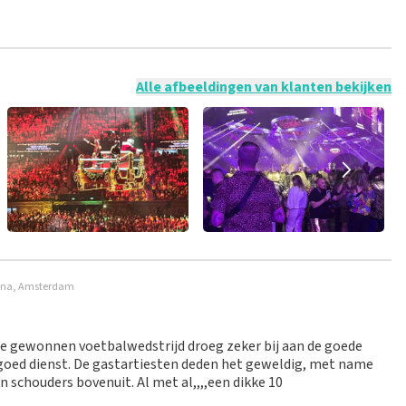
 mogelijk om een review achter te laten als je geen tickets
ruik en/of onwaarheden worden niet geplaatst. Het kan enkele
Alle afbeeldingen van klanten bekijken
Arena, Amsterdam
De gewonnen voetbalwedstrijd droeg zeker bij aan de goede
 goed dienst. De gastartiesten deden het geweldig, met name
 schouders bovenuit. Al met al,,,,een dikke 10