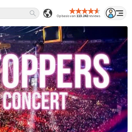
Op basis van
113.242
reviews
icketShop TicketAlert