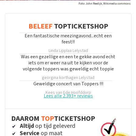
Foto: John Reedijk, Wikimedia commons
BELEEF
TOPTICKETSHOP
Een fantastische meezingavond...echt een
feest!!
Linda Lipplaa
Lelystad
Was een gezellige en een te gekke avond echt
iets om er weer na uit te kijken voor de
volgende toppers was geweldig echt toppie
georgina korthagen
Lelystad
Geweldige concert van Toppers !!!
Kees van Ede
Hoofddorp
Lees alle 2.393+ reviews
DAAROM
TOP
TICKETSHOP
Altijd
op tijd geleverd
Service
op maat