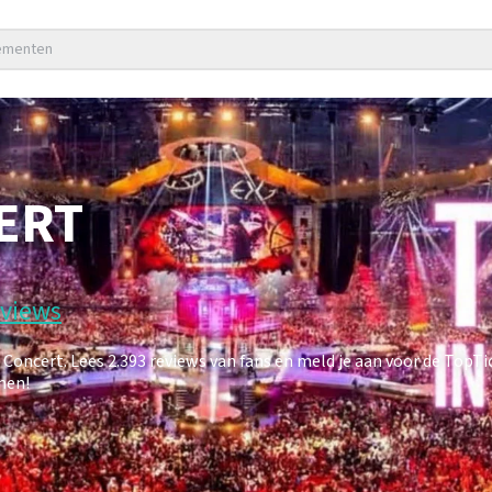
nementen
ERT
eviews
ncert. Lees 2.393 reviews van fans en meld je aan voor de TopT
men!