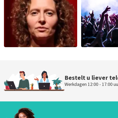
BESTEL NU
BESTEL N
Esther van der Voort
Megadet
448
laatste 30 minuten
386
laatste 30
BESTEL NU
BESTEL N
Bestelt u liever te
Werkdagen 12:00 - 17:00 uu