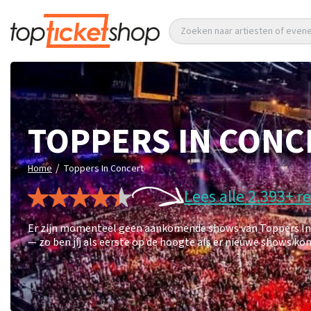
Zoeken naar artiesten of eve
TOPPERS IN CONC
/
Home
Toppers In Concert
Lees alle 2.393+ r
Er zijn momenteel geen aankomende shows van Toppers In Co
— zo ben jij als eerste op de hoogte als er nieuwe shows ko