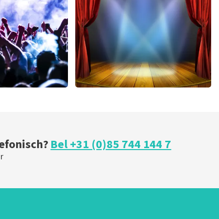
U
BESTEL NU
h
40 45 De Musical
 minuten
347
laatste 30 minuten
U
BESTEL NU
lefonisch?
Bel +31 (0)85 744 144 7
r