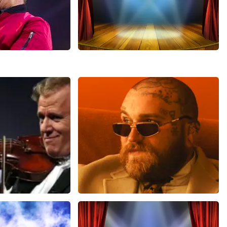
it
40 45 De Musical
441+
reviews
2588+
reviews
EN
BEKIJKEN
u
Teddy Swims
 minuten
647
laatste 30 minuten