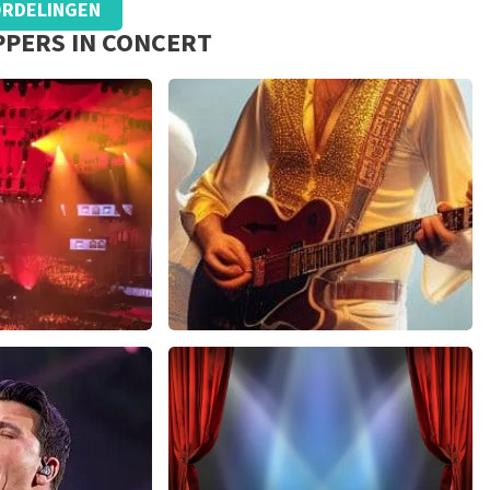
RDELINGEN
haar platinum tickets. Wij communiceren het feit dat wij een
PPERS IN CONCERT
e met de volgende zin bovenaan de pagina waar de klant op
tuurd
n dan de nominale waarde. Ook noemen wij de originele
 is dus niet te missen. En verder verwijzen wij ook nog door
Wij hopen dat u ondanks de hogere prijs toch een
Johan Topticketshop
Amstel Live
Bee Gees Forever
252+
reviews
845+
reviews
KEN
BEKIJKEN