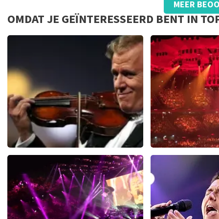
MEER BEOO
vliegindustrie. Ook ticketmaster maakt hier gebruik van bij 
Heel makkelijk
OMDAT JE GEÏNTERESSEERD BENT IN TO
wederverkoper zijn erg duidelijk op de website. Onder ander
Heel makkelijk, geen zorgen, je krijgt tijdig alle info toeges
landt: De prijzen van wederverkooptickets kunnen hoger zij
waarde bij onze prijs en ook nog eens in de winkelwagen. Het
naar het originele verkooppunt. Meer kunnen wij niet doen. 
fantastische avond heeft gehad. Met vriendelijke groeten, 
Andre Rieu
Vrienden Van 
5618+
reviews
1
BEKIJKEN
BEKIJ