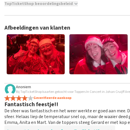
TopTicketShop beoordelingsbeleid
TopTicketShop verzamelt reviews van echte klanten. Het is niet
hebt aangeschaft bij TopTicketShop. Reviews met grof taalgeb
weken duren voordat een review wordt geplaatst.
Afbeeldingen van klanten
Anoniem
Bij TopTicketShop kaarten gekocht voor Toppers In Concert in Johan Cruijff 
Geverifieerde aankoop
Fantastisch feestje!!
De sfeer was fantastisch en het weer werkte er goed aan mee. 
sfeer. Helaas liep de temperatuur snel op, maar de waaier deed
Emma, Anita en Mart. Van de toppers steeg Gerard er met kop en