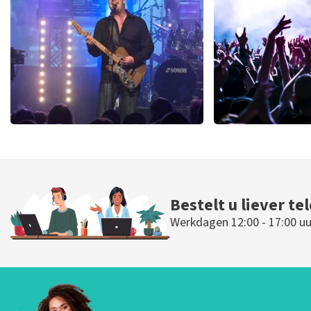
BESTEL NU
BESTEL N
Blof
Megadet
222
laatste 30 minuten
166
laatste 30
BESTEL NU
BESTEL N
Bestelt u liever te
Werkdagen 12:00 - 17:00 uu