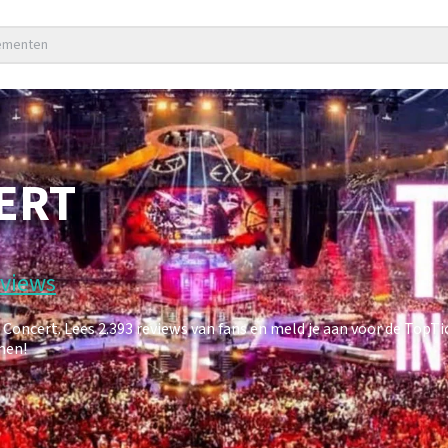
nementen
ERT
eviews
ncert. Lees 2.393 reviews van fans en meld je aan voor de TopT
men!