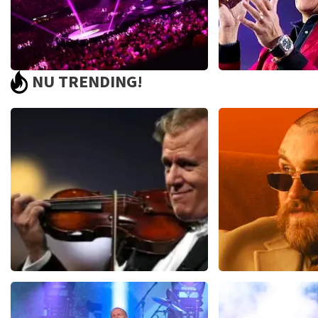
NU TRENDING!
Holland Zingt Hazes
Jan Sm
560+
reviews
2
BEKIJKEN
BEKIJK
Andre Rieu
Teddy Swi
510
laatste 30 minuten
433
laatste 30