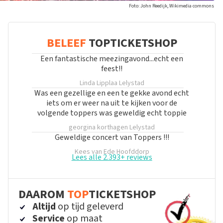
Foto: John Reedijk, Wikimedia commons
BELEEF
TOPTICKETSHOP
Een fantastische meezingavond...echt een
feest!!
Linda Lipplaa
Lelystad
Was een gezellige en een te gekke avond echt
iets om er weer na uit te kijken voor de
volgende toppers was geweldig echt toppie
georgina korthagen
Lelystad
Geweldige concert van Toppers !!!
Kees van Ede
Hoofddorp
Lees alle 2.393+ reviews
DAAROM
TOP
TICKETSHOP
Altijd
op tijd geleverd
Service
op maat