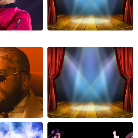
it
40 45 De Musical
441+
reviews
2588+
reviews
EN
BEKIJKEN
ms
40 45 De Musical
 minuten
243
laatste 30 minuten