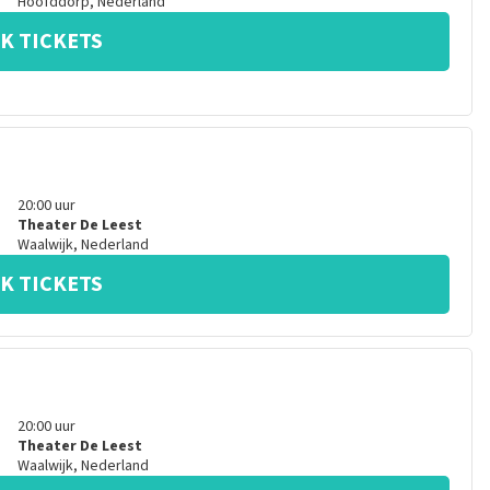
Hoofddorp
,
Nederland
K TICKETS
20:00
uur
Theater De Leest
Waalwijk
,
Nederland
K TICKETS
20:00
uur
Theater De Leest
Waalwijk
,
Nederland