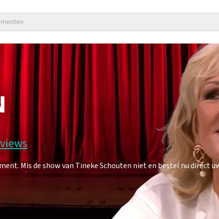
nementen
N
eviews
nt. Mis de show van Tineke Schouten niet en bestel nu direct uw