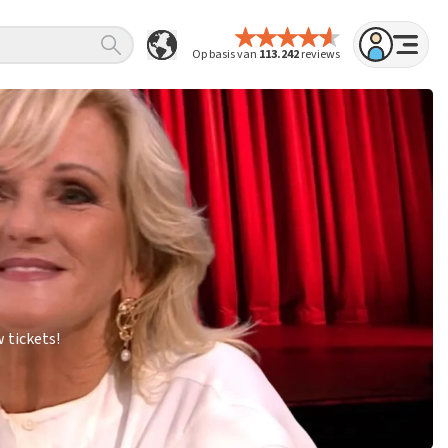
Op basis van
113.242
reviews
 tickets!