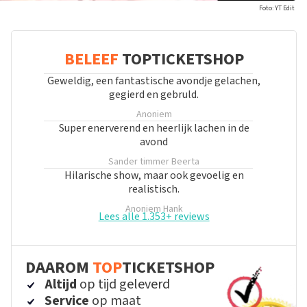
Foto: YT Edit
BELEEF
TOPTICKETSHOP
Geweldig, een fantastische avondje gelachen,
gegierd en gebruld.
Anoniem
Super enerverend en heerlijk lachen in de
avond
Sander timmer
Beerta
Hilarische show, maar ook gevoelig en
realistisch.
Anoniem
Hank
Lees alle 1.353+ reviews
DAAROM
TOP
TICKETSHOP
Altijd
op tijd geleverd
Service
op maat