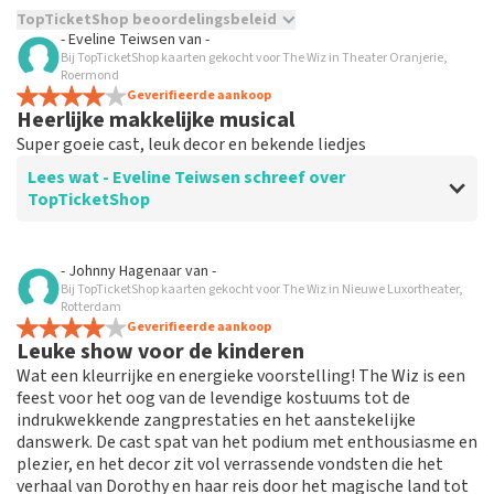
TopTicketShop beoordelingsbeleid
- Eveline Teiwsen
van
-
Bij TopTicketShop kaarten gekocht voor The Wiz in Theater Oranjerie,
TopTicketShop verzamelt reviews van echte klanten. Het is
Roermond
niet mogelijk om een review achter te laten als je geen
Geverifieerde aankoop
tickets hebt aangeschaft bij TopTicketShop. Reviews met
Heerlijke makkelijke musical
grof taalgebruik en/of onwaarheden worden niet geplaatst.
Super goeie cast, leuk decor en bekende liedjes
Het kan enkele weken duren voordat een review wordt
geplaatst.
Lees wat - Eveline Teiwsen schreef over
TopTicketShop
Beoordeling van - Eveline Teiwsen over
TopTicketShop
- Johnny Hagenaar
van
-
Bij TopTicketShop kaarten gekocht voor The Wiz in Nieuwe Luxortheater,
Te duur! Slechte plaatsen! Geen
Rotterdam
annulering mogelijk.
Geverifieerde aankoop
Leuke show voor de kinderen
Nooit meer top tickets! Slechte plaatsen! Veel te snel
Wat een kleurrijke en energieke voorstelling! The Wiz is een
gekocht waardoor ik annulering niet gelezen had
feest voor het oog van de levendige kostuums tot de
endus niet meer mogelijk was. Rechtstreeks bij theater
indrukwekkende zangprestaties en het aanstekelijke
was 45,- volwassenen en kind gratis!! Top tickets
danswerk. De cast spat van het podium met enthousiasme en
waren 80,- per volwassene!! Schandalig wat ze er aan
plezier, en het decor zit vol verrassende vondsten die het
verdienen. Nooit doen want is echt niet top!!!!
verhaal van Dorothy en haar reis door het magische land tot