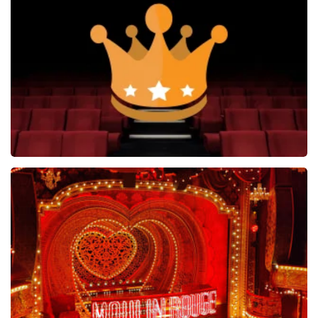
West Side Story
77
reviews
BEKIJKEN
Soldaat van Oranje
6648+
reviews
BEKIJKEN