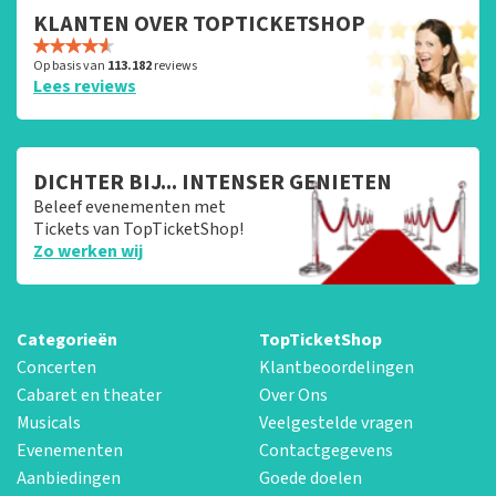
KLANTEN OVER TOPTICKETSHOP
Op basis van
113.182
reviews
Lees reviews
DICHTER BIJ... INTENSER GENIETEN
Beleef evenementen met
Tickets van TopTicketShop!
Zo werken wij
Categorieën
TopTicketShop
Concerten
Klantbeoordelingen
Cabaret en theater
Over Ons
Musicals
Veelgestelde vragen
Evenementen
Contactgegevens
Aanbiedingen
Goede doelen