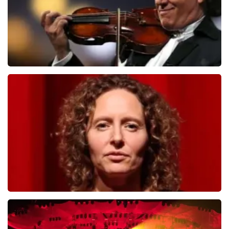
Andre Rieu
503
laatste 30 minuten
BESTEL NU
Esther van der Voort
488
laatste 30 minuten