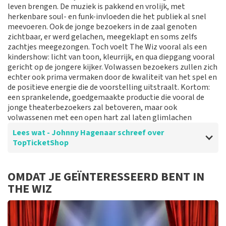
leven brengen. De muziek is pakkend en vrolijk, met
Reactie van TopTicketShop
herkenbare soul- en funk-invloeden die het publiek al snel
meevoeren. Ook de jonge bezoekers in de zaal genoten
Beste klant, Bedankt voor het schrijven van een review
zichtbaar, er werd gelachen, meegeklapt en soms zelfs
op onze website. Uw feedback vinden wij erg belangrijk.
zachtjes meegezongen. Toch voelt The Wiz vooral als een
U helpt ons zo onze dienstverlening te verbeteren en
kindershow: licht van toon, kleurrijk, en qua diepgang vooral
ook helpt u andere consumenten met het maken van
gericht op de jongere kijker. Volwassen bezoekers zullen zich
een beslissing. Wij hebben uw review gelezen en willen
echter ook prima vermaken door de kwaliteit van het spel en
er graag op reageren. Wij begrijpen dat u teleurgesteld
de positieve energie die de voorstelling uitstraalt. Kortom:
bent over de geboden plaatsen. Dit is vervelend. Maar
een sprankelende, goedgemaakte productie die vooral de
helaas gaan wij niet over de zaalindeling. Wij hebben de
jonge theaterbezoekers zal betoveren, maar ook
categorie geleverd die u besteld heeft. Mocht het een
volwassenen met een open hart zal laten glimlachen
mindere plaats zijn in deze categorie dan komt dit
doordat de betere plaatsen in deze categorie al
Lees wat - Johnny Hagenaar schreef over
verkocht waren aan de klanten voor u. Hier is helaas
TopTicketShop
niks aan te doen. Het klopt dat onze tickets soms
duurder zijn dan bij het originele punt. Wij maken
gebruik van dynamic pricing op basis van vraag en
Beoordeling van - Johnny Hagenaar over
TopTicketShop
OMDAT JE GEÏNTERESSEERD BENT IN
aanbod zoals ook normaal is in de vliegindustrie. Ook
THE WIZ
Helder en snel
ticketmaster maakt hier gebruik van bij haar platinum
tickets. De andere naam die op het ticket staat is te
Prima jo
verklaren doordat wij een wederverkoper zijn van
doorverkochte tickets. Wij hopen dat u ondanks alles