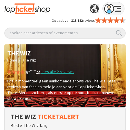
Op basis van
113.182
reviews
Zoeken naar artiesten of evenementen
THE WIZ
/
Home
The Wiz
Lees alle 2 reviews
Er zijn momenteel geen aankomende shows van The Wiz. Lees 2
reviews van fans en meld je aan voor de TopTicketShop
TicketAlert — zo ben jij als eerste op de hoogte als er nieuwe
shows komen!
THE WIZ
TICKETALERT
Beste The Wiz fan,