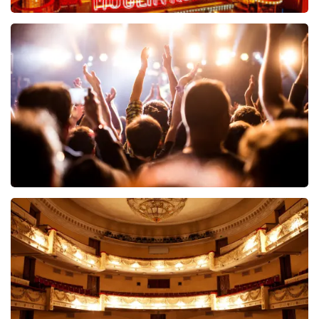
Moulin Rouge
89
reviews
BEKIJKEN
Hairspray
40
reviews
BEKIJKEN