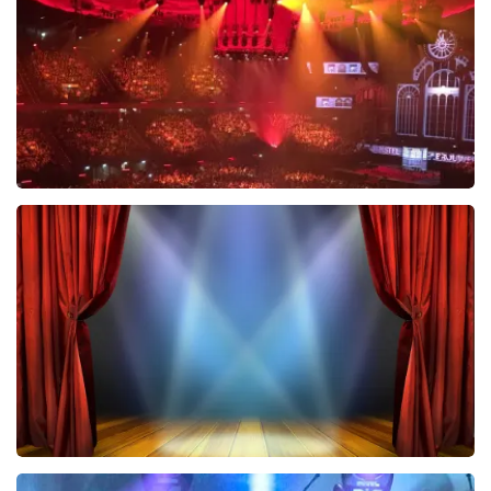
BESTEL NU
Vrienden Van Amstel Live
423
laatste 30 minuten
BESTEL NU
40 45 De Musical