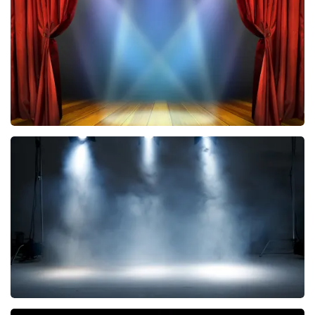
toch een fantastische avond heeft gehad. Met
vriendelijke groeten, Joost Topticketshop
40 45 De Musical
2588+
reviews
BEKIJKEN