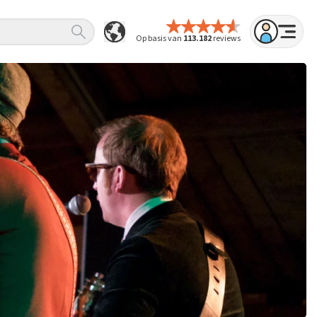
Op basis van
113.182
reviews