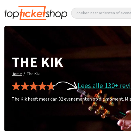
Zoeken naar artiesten of eve
THE KIK
/
Home
The Kik
Lees alle 130+ rev
The Kik heeft meer dan 32 evenementen op dit moment. Mis d