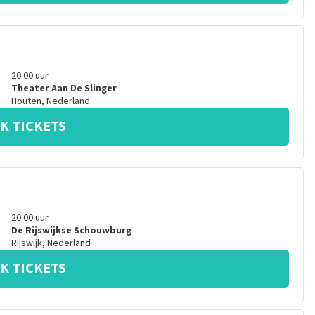
20:00
uur
Theater Aan De Slinger
Houten
,
Nederland
K TICKETS
20:00
uur
De Rijswijkse Schouwburg
Rijswijk
,
Nederland
K TICKETS