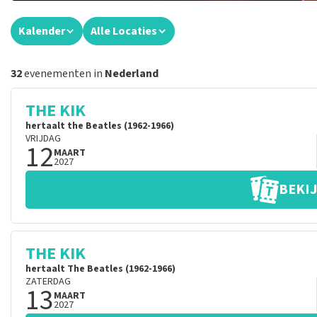
Kalender
Alle Locaties
32
evenementen in
Nederland
THE KIK
hertaalt the Beatles (1962-1966)
VRIJDAG
12
MAART
2027
BEKIJ
THE KIK
hertaalt The Beatles (1962-1966)
ZATERDAG
13
MAART
2027