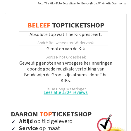
Foto: The Kik – Foto: Sebastiaan ter Burg – (Bron: Wikimedia Commons)
BELEEF
TOPTICKETSHOP
Absolute top wat The Kik presteert.
André Bouwmeester
Wildervank
Genoten van de Kik
Sonjs Nihot
Groesbeek
Geweldig genoten van vroegere herinneringen
door de goede muzikale vertolking van
Boudewijn de Groot zijn albums, door The
KIKs.
Els De Hoog
Wateringen
Lees alle 130+ reviews
DAAROM
TOP
TICKETSHOP
Altijd
op tijd geleverd
Service
op maat