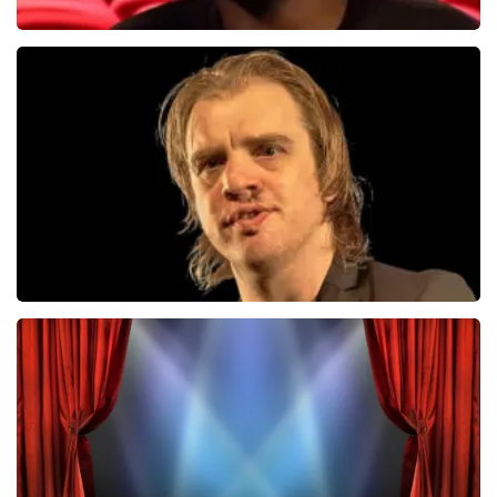
Jandino Asporaat
499+
reviews
BEKIJKEN
Jan Jaap Van Der Wal
49
reviews
BEKIJKEN