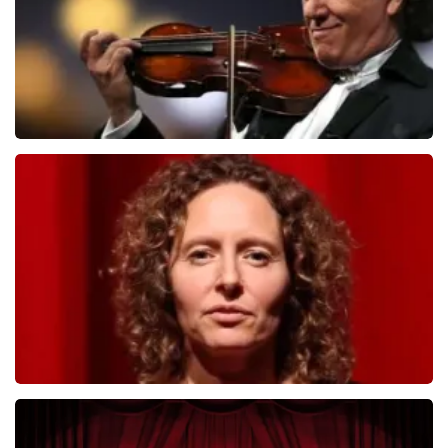
Andre Rieu
392
laatste 30 minuten
BESTEL NU
Esther van der Voort
281
laatste 30 minuten