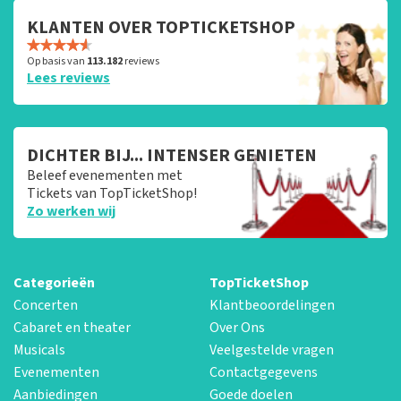
KLANTEN OVER TOPTICKETSHOP
Op basis van
113.182
reviews
Lees reviews
DICHTER BIJ... INTENSER GENIETEN
Beleef evenementen met
Tickets van TopTicketShop!
Zo werken wij
Categorieën
TopTicketShop
Concerten
Klantbeoordelingen
Cabaret en theater
Over Ons
Musicals
Veelgestelde vragen
Evenementen
Contactgegevens
Aanbiedingen
Goede doelen