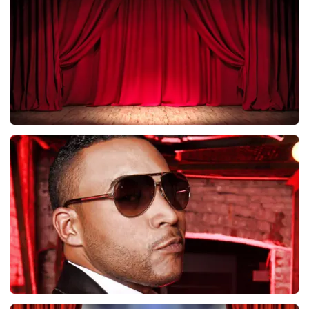
BESTEL NU
Job Knoester
247
laatste 30 minuten
BESTEL NU