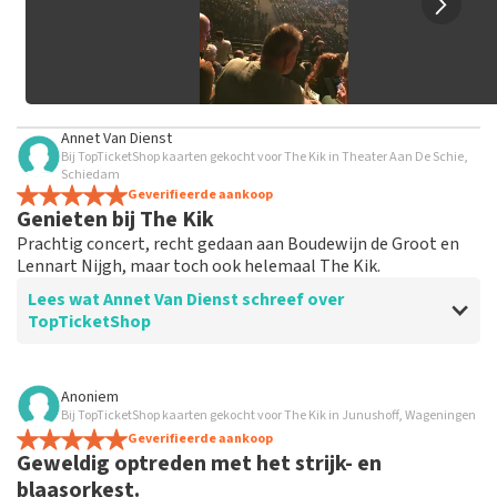
Annet Van Dienst
Bij TopTicketShop kaarten gekocht voor The Kik in Theater Aan De Schie,
Schiedam
Geverifieerde aankoop
Genieten bij The Kik
Prachtig concert, recht gedaan aan Boudewijn de Groot en
Lennart Nijgh, maar toch ook helemaal The Kik.
Lees wat Annet Van Dienst schreef over
TopTicketShop
Beoordeling van Annet Van Dienst over
TopTicketShop
Anoniem
Bij TopTicketShop kaarten gekocht voor The Kik in Junushoff, Wageningen
prima
Geverifieerde aankoop
Geweldig optreden met het strijk- en
blaasorkest.