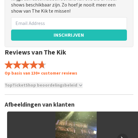
shows beschikbaar zijn. Zo hoef je nooit meer een
show van The Kik te missen!
INSCHRIJVEN
Reviews van The Kik
Op basis van 130+ customer reviews
TopTicketShop beoordelingsbeleid
TopTicketShop verzamelt reviews van echte klanten. Het is
niet mogelijk om een review achter te laten als je geen
Afbeeldingen van klanten
tickets hebt aangeschaft bij TopTicketShop. Reviews met
grof taalgebruik en/of onwaarheden worden niet geplaatst.
Het kan enkele weken duren voordat een review wordt
geplaatst.