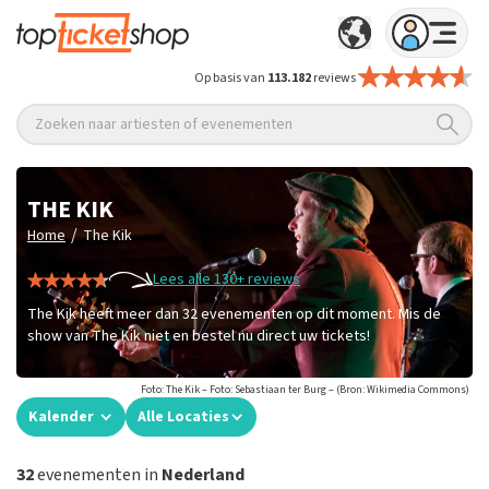
Op basis van
113.182
reviews
Zoeken naar artiesten of evenementen
THE KIK
/
Home
The Kik
Lees alle 130+ reviews
The Kik heeft meer dan 32 evenementen op dit moment. Mis de
show van The Kik niet en bestel nu direct uw tickets!
Foto: The Kik – Foto: Sebastiaan ter Burg – (Bron: Wikimedia Commons)
Kalender
Alle Locaties
32
evenementen in
Nederland