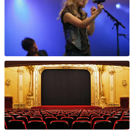
stelletje oplichters!
Reactie van TopTicketShop
Beste Hennyvan, Bedankt voor het schrijven van een
review op onze website. Uw feedback vinden wij erg
belangrijk. U helpt ons zo onze dienstverlening te
verbeteren en ook helpt u andere consumenten met
het maken van een beslissing. Wij hebben uw review
gelezen en willen er graag op reageren. Het klopt dat
onze tickets soms duurder zijn dan bij het originele
Ilse DeLange
punt. Wij maken gebruik van dynamic pricing op basis
van vraag en aanbod zoals ook normaal is in de
274+
reviews
vliegindustrie. Ook ticketmaster maakt hier gebruik
van bij haar platinum tickets. Wij communiceren het
BEKIJKEN
feit dat wij een wederverkoper zijn erg duidelijk op de
website. Onder andere met de volgende zin bovenaan
de pagina waar de klant op landt: De prijzen van
wederverkooptickets kunnen hoger zijn dan de
nominale waarde. Ook noemen wij de originele waarde
bij onze prijs en ook nog eens in de winkelwagen. Het is
dus niet te missen. En verder verwijzen wij ook nog
door naar het originele verkooppunt. Meer kunnen wij