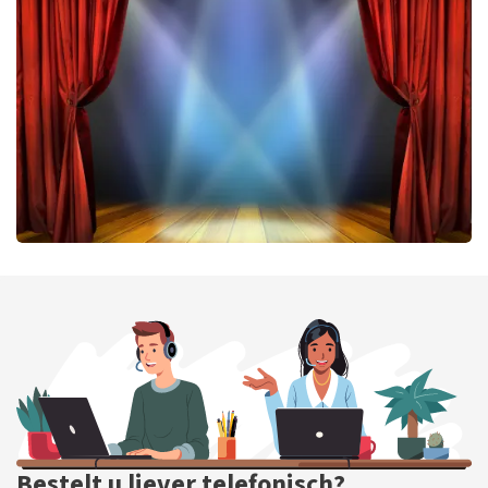
Don Omar
224
laatste 30 minuten
BESTEL NU
40 45 De Musical
202
laatste 30 minuten
BESTEL NU
Bestelt u liever telefonisch?