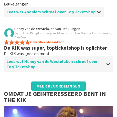
Leuke zanger
Lees wat Anoniem schreef over TopTicketShop
Beoordeling van Anoniem over
TopTicketShop
Henny van de Westelaken
van
Den Dungen
Bij TopTicketShop kaarten gekocht voor The Kik in Theater Aan De Parade,
Perfecte communicatie en levering van de
Den Bosch
tickets.
Geverifieerde aankoop
De KIK was super, topticketshop is oplichter
De KIK was goed en mooi
Lees wat Henny van de Westelaken schreef over
TopTicketShop
Beoordeling van Henny van de Westelaken over
TopTicketShop
MEER BEOORDELINGEN
OMDAT JE GEÏNTERESSEERD BENT IN
OPLICHTERS!
THE KIK
Voor 2 kaartjes aan Topticketshop meer als 170 euto
betaald, terwijl een kaartjes eigenlijk maar 49.50
kosten Daarbij ook nog een slechte plaats. Nooit meer