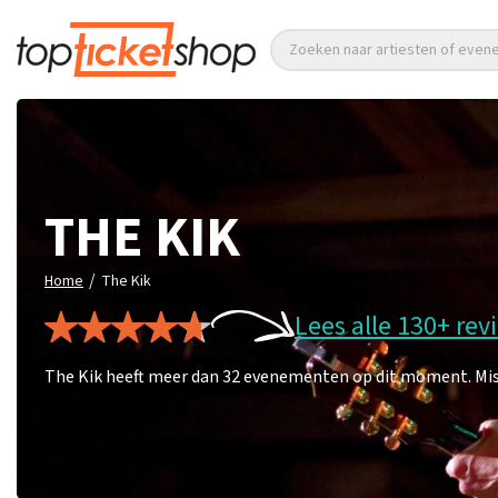
Zoeken naar artiesten of eve
THE KIK
/
Home
The Kik
Lees alle 130+ rev
The Kik heeft meer dan 32 evenementen op dit moment. Mis d