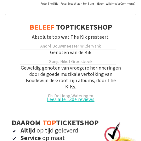
Foto: The Kik – Foto: Sebastiaan ter Burg – (Bron: Wikimedia Commons)
BELEEF
TOPTICKETSHOP
Absolute top wat The Kik presteert.
André Bouwmeester
Wildervank
Genoten van de Kik
Sonjs Nihot
Groesbeek
Geweldig genoten van vroegere herinneringen
door de goede muzikale vertolking van
Boudewijn de Groot zijn albums, door The
KIKs.
Els De Hoog
Wateringen
Lees alle 130+ reviews
DAAROM
TOP
TICKETSHOP
Altijd
op tijd geleverd
Service
op maat