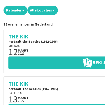
Kalender
Alle Locaties
32
evenementen in
Nederland
THE KIK
hertaalt the Beatles (1962-1966)
VRIJDAG
12
MAART
2027
BEKIJ
THE KIK
hertaalt The Beatles (1962-1966)
ZATERDAG
13
MAART
2027