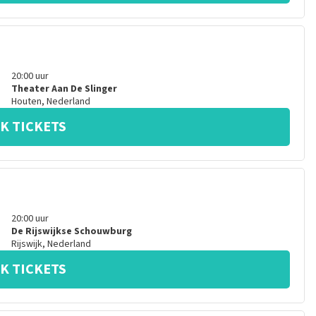
20:00
uur
Theater Aan De Slinger
Houten
,
Nederland
K TICKETS
20:00
uur
De Rijswijkse Schouwburg
Rijswijk
,
Nederland
K TICKETS