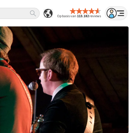
Op basis van
113.182
reviews