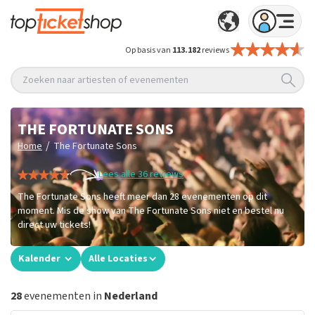
Op basis van
113.182
reviews
Zoeken naar artiesten of evenementen
THE FORTUNATE SONS
/
Home
The Fortunate Sons
Lees alle 36 reviews
The Fortunate Sons heeft meer dan 28 evenementen op dit
moment. Mis de show van The Fortunate Sons niet en bestel nu
direct uw tickets!
Kalender
Alle Locaties
28
evenementen in
Nederland