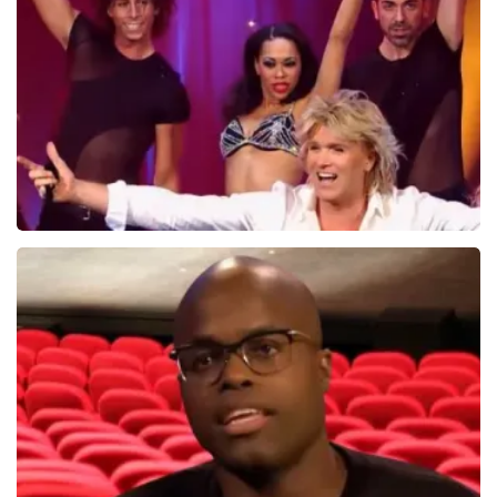
60
reviews
BEKIJKEN
Hans Klok
314+
reviews
BEKIJKEN