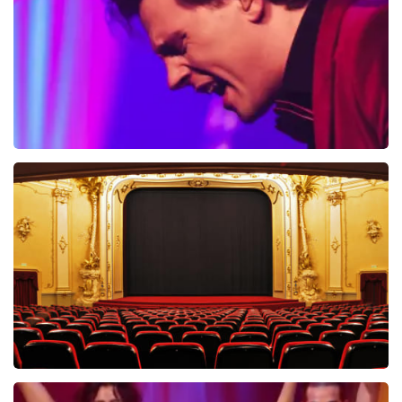
BEKIJKEN
Bouke And The Elvis Matters Band
961+
reviews
BEKIJKEN
Saturday Night Fever