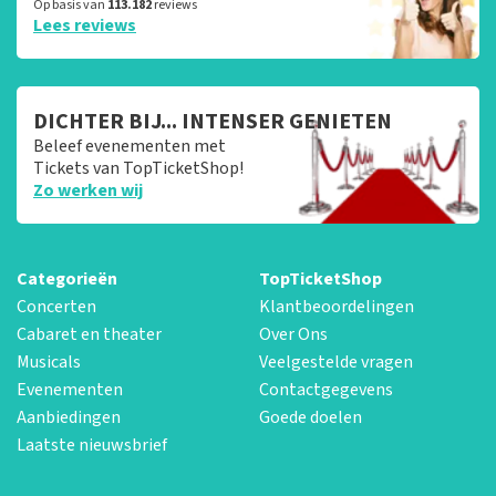
Op basis van
113.182
reviews
Lees reviews
DICHTER BIJ... INTENSER GENIETEN
Beleef evenementen met
Tickets van TopTicketShop!
Zo werken wij
Categorieën
TopTicketShop
Concerten
Klantbeoordelingen
Cabaret en theater
Over Ons
Musicals
Veelgestelde vragen
Evenementen
Contactgegevens
Aanbiedingen
Goede doelen
Laatste nieuwsbrief