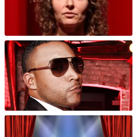
Esther van der Voort
546
laatste 30 minuten
BESTEL NU
Don Omar
422
laatste 30 minuten