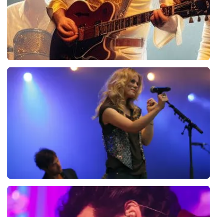
groeten, Johan Topticketshop
Bee Gees Forever
845+
reviews
BEKIJKEN
Ilse DeLange
274+
reviews