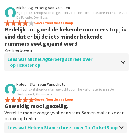
Michel Agterberg
van
Vaassen
Bij TopTicketShop kaarten gekocht voor The Fortunate Sons in Theater Aan
De Parade, Den Bosch
Geverifieerde aankoop
Redelijk tot goed de bekende nummers top, ik
vind dat er bij de iets minder bekende
nummers veel gejamd werd
Zie hierboven
Lees wat Michel Agterberg schreef over
TopTicketShop
Beoordeling van Michel Agterberg over
TopTicketShop
Heleen Stam
van
Winschoten
Bij TopTicketShop kaarten gekocht voor The Fortunate Sons in De
Veel te duur
Oosterpoort, Groningen
Tickets veel te duur als je via toptickets reserveerd, 70
Geverifieerde aankoop
Geweldig mooi,gezellig.
euro p.p omdat het lang niet vol was ben ik op de site
van de parade gaan zoeken en wat schetst mijn
Verrekte mooie zanger,wat een stem. Samen maken ze een
verbazing dat daar de kaartjes 30 euro waren !!!!
mooie optreden
Lees wat Heleen Stam schreef over TopTicketShop
Reactie van TopTicketShop