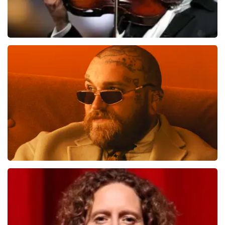
Andre Rieu
1138
laatste 30 minuten
BESTEL NU
Teddy Swims
817
laatste 30 minuten
BESTEL NU