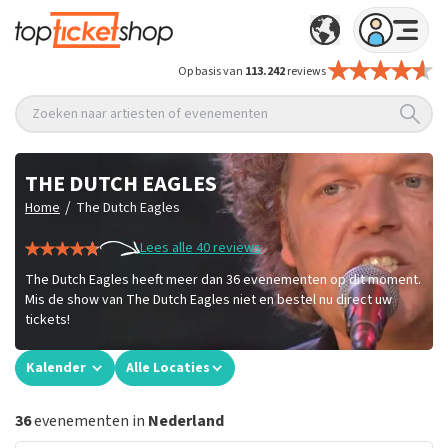
Op basis van
113.242
reviews
Zoeken naar artiesten of evenementen
THE DUTCH EAGLES
/
Home
The Dutch Eagles
Lees alle 40 reviews
The Dutch Eagles heeft meer dan 36 evenementen op dit moment.
Mis de show van The Dutch Eagles niet en bestel nu direct uw
tickets!
Kalender
Alle Locaties
36
evenementen in
Nederland