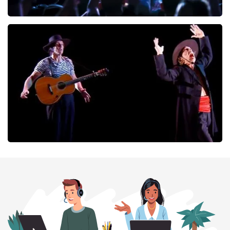
Megadeth
166
laatste 30 minuten
BESTEL NU
Ashton Brothers
127
laatste 30 minuten
BESTEL NU