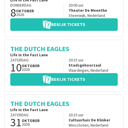
Life in the Fast Lane
DONDERDAG
20:00
uur
8
Theater De Meenthe
OKTOBER
2026
Steenwijk
,
Nederland
BEKIJK TICKETS
THE DUTCH EAGLES
Life in the Fast Lane
ZATERDAG
20:15
uur
10
Stadsgehoorzaal
OKTOBER
2026
Vlaardingen
,
Nederland
BEKIJK TICKETS
THE DUTCH EAGLES
Life in the Fast Lane
ZATERDAG
20:15
uur
31
Cultuurhuis De Klinker
OKTOBER
2026
Winschoten
,
Nederland