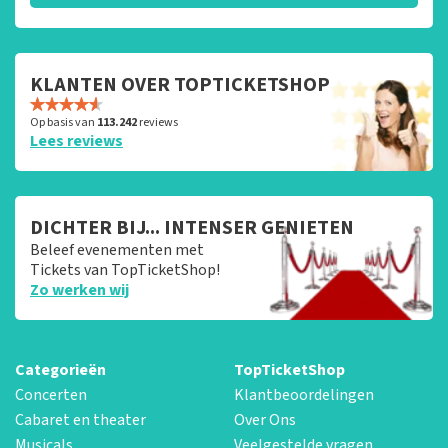
KLANTEN OVER TOPTICKETSHOP
Op basis van
113.242
reviews
Lees reviews
DICHTER BIJ... INTENSER GENIETEN
Beleef evenementen met
Tickets van TopTicketShop!
Zo werken wij
Categorieën
TopTicketShop
Concerten
Klantbeoordelingen
Cabaret en theater
Over Ons
Musicals
Veelgestelde vragen