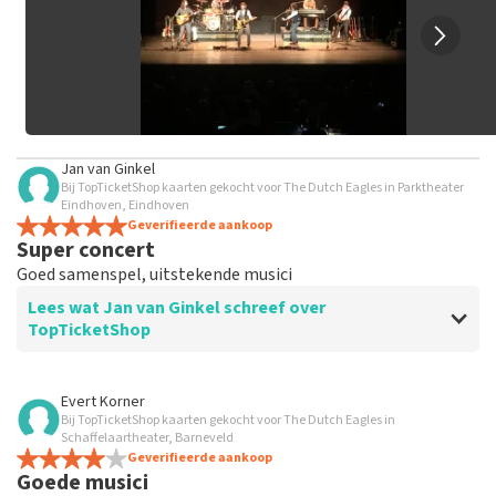
Jan van Ginkel
Bij TopTicketShop kaarten gekocht voor The Dutch Eagles in Parktheater
Eindhoven, Eindhoven
Geverifieerde aankoop
Super concert
Goed samenspel, uitstekende musici
Lees wat Jan van Ginkel schreef over
TopTicketShop
Beoordeling van Jan van Ginkel over
TopTicketShop
Evert Korner
Bij TopTicketShop kaarten gekocht voor The Dutch Eagles in
Prima geregeld
Schaffelaartheater, Barneveld
Geverifieerde aankoop
Goede musici