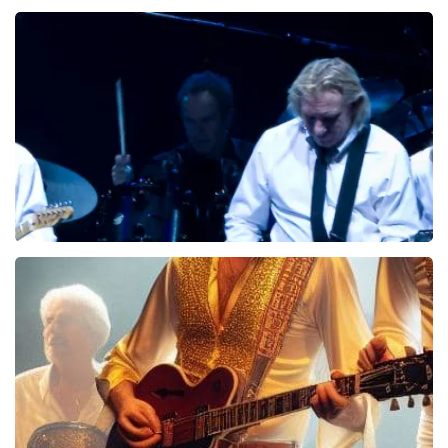
Eagles
994+
reviews
BEKIJKEN