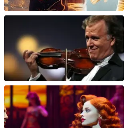
Bee Gees Forever
845+
reviews
BEKIJKEN
Andre Rieu
5618+
reviews
BEKIJKEN