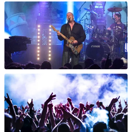
40 45 De Musical
243
laatste 30 minuten
BESTEL NU
Blof
222
laatste 30 minuten
BESTEL NU