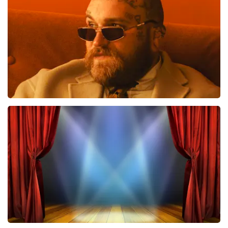
510
laatste 30 minuten
BESTEL NU
Teddy Swims
433
laatste 30 minuten
BESTEL NU