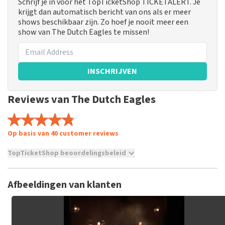
Schrijf je in voor het TopTicketShop TICKETALERT. Je
krijgt dan automatisch bericht van ons als er meer
shows beschikbaar zijn. Zo hoef je nooit meer een
show van The Dutch Eagles te missen!
INSCHRIJVEN
Reviews van The Dutch Eagles
Op basis van 40 customer reviews
TopTicketShop beoordelingsbeleid
TopTicketShop verzamelt reviews van echte klanten. Het is
niet mogelijk om een review achter te laten als je geen
Afbeeldingen van klanten
tickets hebt aangeschaft bij TopTicketShop. Reviews met
grof taalgebruik en/of onwaarheden worden niet geplaatst.
Het kan enkele weken duren voordat een review wordt
geplaatst.