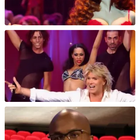
Pretty Woman
44
reviews
BEKIJKEN
Hans Klok
314+
reviews
BEKIJKEN