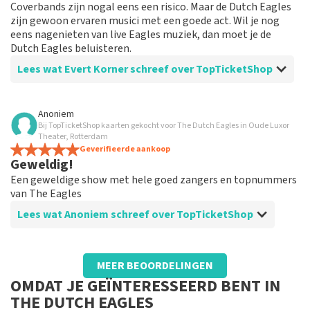
Coverbands zijn nogal eens een risico. Maar de Dutch Eagles
zijn gewoon ervaren musici met een goede act. Wil je nog
eens nagenieten van live Eagles muziek, dan moet je de
Dutch Eagles beluisteren.
Lees wat Evert Korner schreef over TopTicketShop
Beoordeling van Evert Korner over
TopTicketShop
Anoniem
Bij TopTicketShop kaarten gekocht voor The Dutch Eagles in Oude Luxor
Degelijke service.
Theater, Rotterdam
Ik ben niet zo van online reserveren, maar ben niet
Geverifieerde aankoop
Geweldig!
teleurgesteld.
Een geweldige show met hele goed zangers en topnummers
van The Eagles
Lees wat Anoniem schreef over TopTicketShop
Beoordeling van Anoniem over
TopTicketShop
MEER BEOORDELINGEN
Prima
OMDAT JE GEÏNTERESSEERD BENT IN
THE DUTCH EAGLES