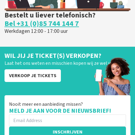
Bestelt u liever telefonisch?
Bel +31 (0)85 744 144 7
Werkdagen 12:00 - 17:00 uur
WIL JIJ JE TICKET(S) VERKOPEN?
Laat het ons weten en misschien kopen wij ze wel van je!
VERKOOP JE TICKETS
Nooit meer een aanbieding missen?
MELD JE AAN VOOR DE NIEUWSBRIEF!
INSCHRIJVEN