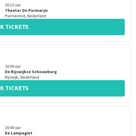
20:15
uur
Theater De Purmaryn
Purmerend
,
Nederland
K TICKETS
20:00
uur
De Rijswijkse Schouwburg
Rijswijk
,
Nederland
K TICKETS
20:00
uur
De Lampegiet