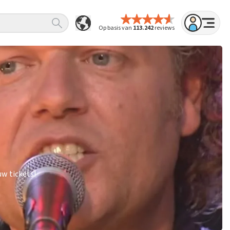
Op basis van
113.242
reviews
w tickets!