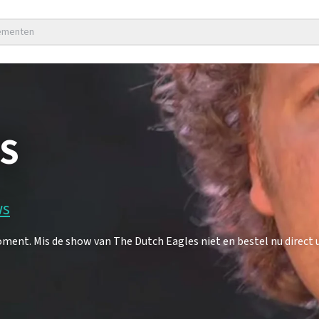
nementen
S
ws
ent. Mis de show van The Dutch Eagles niet en bestel nu direct u