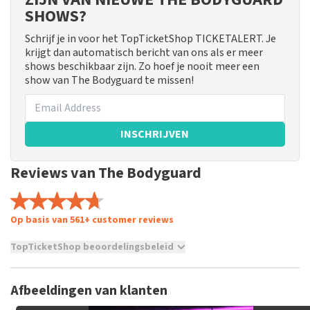
SHOWS?
Schrijf je in voor het TopTicketShop TICKETALERT. Je
krijgt dan automatisch bericht van ons als er meer
shows beschikbaar zijn. Zo hoef je nooit meer een
show van The Bodyguard te missen!
INSCHRIJVEN
Reviews van The Bodyguard
Op basis van 561+ customer reviews
TopTicketShop beoordelingsbeleid
TopTicketShop verzamelt reviews van echte klanten. Het is
niet mogelijk om een review achter te laten als je geen
Afbeeldingen van klanten
tickets hebt aangeschaft bij TopTicketShop. Reviews met