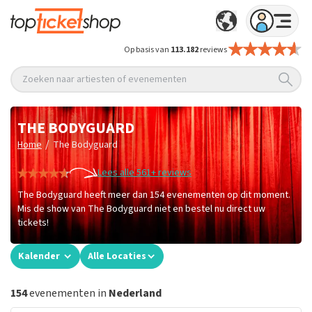
Op basis van
113.182
reviews
Zoeken naar artiesten of evenementen
THE BODYGUARD
/
Home
The Bodyguard
Lees alle 561+ reviews
The Bodyguard heeft meer dan 154 evenementen op dit moment.
Mis de show van The Bodyguard niet en bestel nu direct uw
tickets!
Kalender
Alle Locaties
154
evenementen in
Nederland