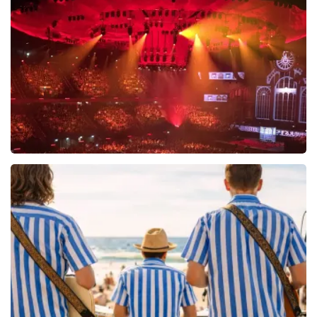
6648+
reviews
BEKIJKEN
Vrienden Van Amstel Live
1252+
reviews
BEKIJKEN