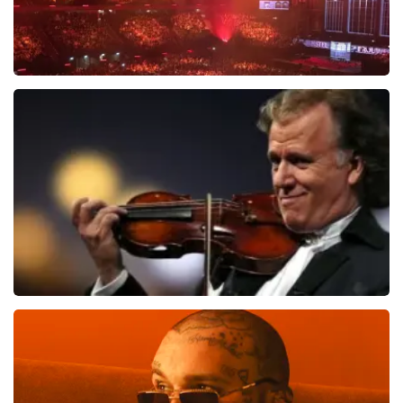
Vrienden Van Amstel Live
1635
laatste 30 minuten
BESTEL NU
Andre Rieu
1276
laatste 30 minuten
BESTEL NU