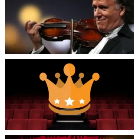
BEKIJKEN
Andre Rieu
5606+
reviews
BEKIJKEN
Soldaat van Oranje