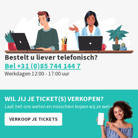
424
laatste 30 minuten
BESTEL NU
Bestelt u liever telefonisch?
Bel +31 (0)85 744 144 7
Werkdagen 12:00 - 17:00 uur
WIL JIJ JE TICKET(S) VERKOPEN?
Laat het ons weten en misschien kopen wij ze wel van je!
VERKOOP JE TICKETS