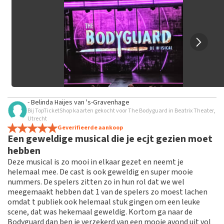
grof taalgebruik en/of onwaarheden worden niet geplaatst.
Het kan enkele weken duren voordat een review wordt
geplaatst.
- Belinda Haijes
van
's-Gravenhage
Bij TopTicketShop kaarten gekocht voor The Bodyguard in Beatrix Theater,
Utrecht
Geverifieerde aankoop
Een geweldige musical die je ecjt gezien moet
hebben
Deze musical is zo mooi in elkaar gezet en neemt je
helemaal mee. De cast is ook geweldig en super mooie
nummers. De spelers zitten zo in hun rol dat we wel
meegemaakt hebben dat 1 van de spelers zo moest lachen
omdat t publiek ook helemaal stuk gingen om een leuke
scene, dat was hekemaal geweldig. Kortom ga naar de
Bodyguard dan ben je verzekerd van een mooie avond uit vol