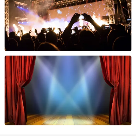
BESTEL NU
Don Omar
464
laatste 30 minuten
BESTEL NU
40 45 De Musical