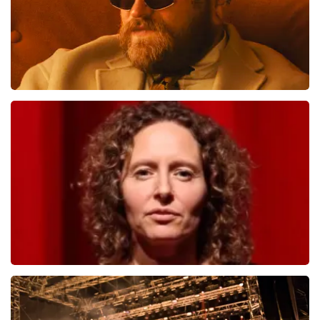
Teddy Swims
998
laatste 30 minuten
BESTEL NU
Esther van der Voort
690
laatste 30 minuten