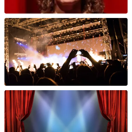
Esther van der Voort
497
laatste 30 minuten
BESTEL NU
Don Omar
402
laatste 30 minuten
BESTEL NU