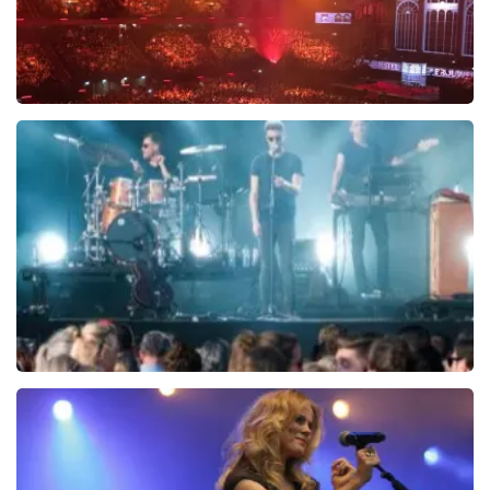
Vrienden Van Amstel Live
1252+
reviews
BEKIJKEN
Central Park
14
reviews
BEKIJKEN