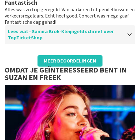
Fantastisch
Alles was zo top geregeld. Van parkeren tot pendelbussen en
verkeersregelaars. Echt heel goed. Concert was mega gaaf.
Fantastische dag gehad!
Lees wat - Samira Brok-Kleijngeld schreef over
TopTicketShop
Beoordeling van - Samira Brok-Kleijngeld over
TopTicketShop
MEER BEOORDELINGEN
Topppp
OMDAT JE GEÏNTERESSEERD BENT IN
Goede communicatie en makkelijk aan tickets komen
SUZAN EN FREEK