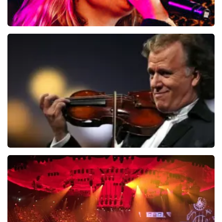
Roxy Dekker
6
reviews
BEKIJKEN
Andre Rieu
5606+
reviews
BEKIJKEN