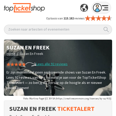
Op basis van
113.182
reviews
Zoeken naar artiesten of evenementen
SUZAN EN FREEK
/
Home
Suzan En Freek
Lees alle 92 reviews
Er zijn momenteel geen aankomende shows van Suzan En Freek.
Lees 92 reviews van fans en meld je aan voor de TopTicketShop
TicketAlert — zo ben jij als eerste op de hoogte als er nieuwe
shows komen!
Foto: Martina Fagel [CC BY-SA (https://creativecommons.org/licenses/by-sa/4.0)]
SUZAN EN FREEK
TICKETALERT