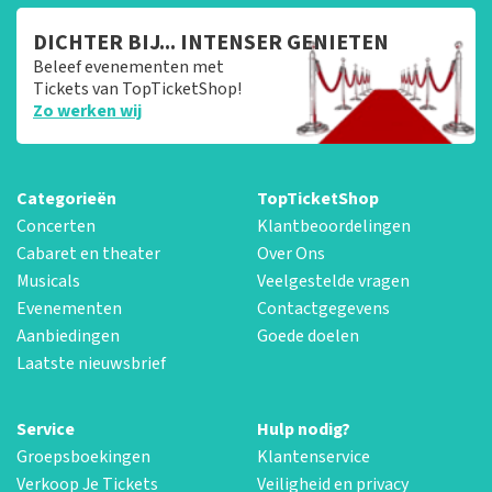
DICHTER BIJ... INTENSER GENIETEN
Beleef evenementen met
Tickets van TopTicketShop!
Zo werken wij
Categorieën
TopTicketShop
Concerten
Klantbeoordelingen
Cabaret en theater
Over Ons
Musicals
Veelgestelde vragen
Evenementen
Contactgegevens
Aanbiedingen
Goede doelen
Laatste nieuwsbrief
Service
Hulp nodig?
Groepsboekingen
Klantenservice
Verkoop Je Tickets
Veiligheid en privacy