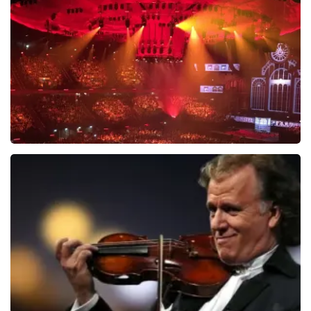
BEKIJKEN
Vrienden Van Amstel Live
1613
laatste 30 minuten
BESTEL NU