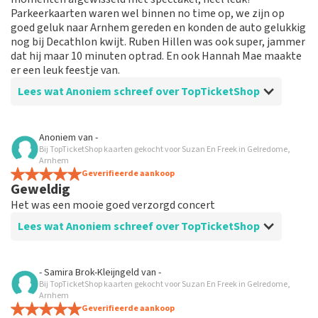
Parkeerkaarten waren wel binnen no time op, we zijn op
goed geluk naar Arnhem gereden en konden de auto gelukkig
nog bij Decathlon kwijt. Ruben Hillen was ook super, jammer
dat hij maar 10 minuten optrad. En ook Hannah Mae maakte
er een leuk feestje van.
Lees wat Anoniem schreef over TopTicketShop
Beoordeling van Anoniem over
TopTicketShop
Anoniem
van
-
Bij TopTicketShop kaarten gekocht voor Suzan En Freek in Gelredome,
Prima geïnformeerd
Arnhem
Geverifieerde aankoop
Geweldig
Het was een mooie goed verzorgd concert
Lees wat Anoniem schreef over TopTicketShop
Beoordeling van Anoniem over
TopTicketShop
- Samira Brok-Kleijngeld
van
-
Bij TopTicketShop kaarten gekocht voor Suzan En Freek in Gelredome,
Prima geregeld alles
Arnhem
Super
Geverifieerde aankoop