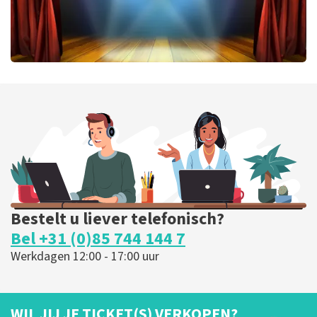
40 45 De Musical
301
laatste 30 minuten
BESTEL NU
Bestelt u liever telefonisch?
Bel +31 (0)85 744 144 7
Werkdagen 12:00 - 17:00 uur
WIL JIJ JE TICKET(S) VERKOPEN?