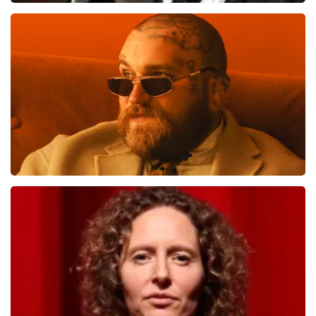
Andre Rieu
1087
laatste 30 minuten
BESTEL NU
Teddy Swims
749
laatste 30 minuten
BESTEL NU