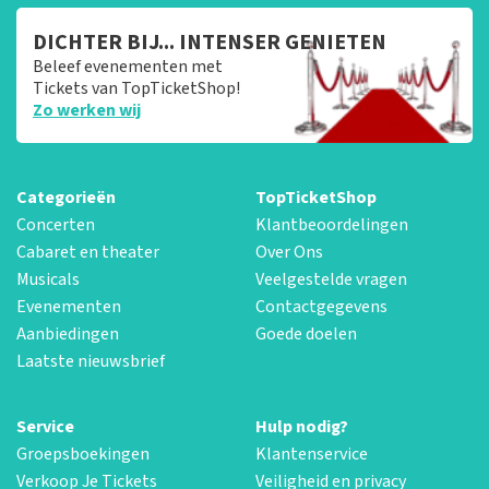
DICHTER BIJ... INTENSER GENIETEN
Beleef evenementen met
Tickets van TopTicketShop!
Zo werken wij
Categorieën
TopTicketShop
Concerten
Klantbeoordelingen
Cabaret en theater
Over Ons
Musicals
Veelgestelde vragen
Evenementen
Contactgegevens
Aanbiedingen
Goede doelen
Laatste nieuwsbrief
Service
Hulp nodig?
Groepsboekingen
Klantenservice
Verkoop Je Tickets
Veiligheid en privacy