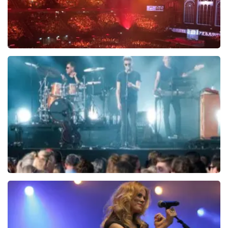
Vrienden Van Amstel Live
1252+
reviews
BEKIJKEN
Central Park
14
reviews
BEKIJKEN