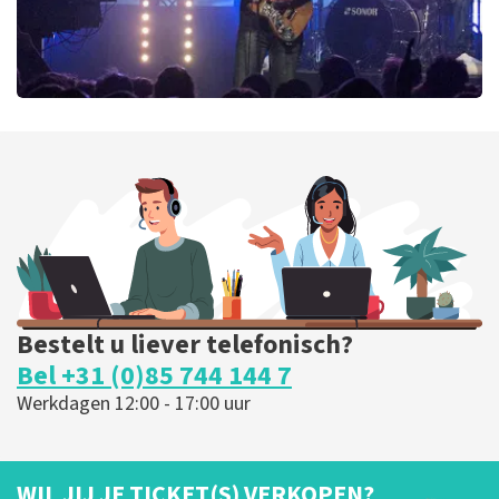
Blof
369
laatste 30 minuten
BESTEL NU
Bestelt u liever telefonisch?
Bel +31 (0)85 744 144 7
Werkdagen 12:00 - 17:00 uur
WIL JIJ JE TICKET(S) VERKOPEN?