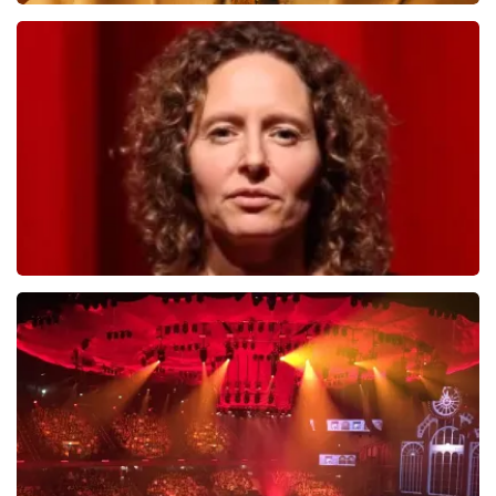
Teddy Swims
712
laatste 30 minuten
BESTEL NU
Esther van der Voort
654
laatste 30 minuten
BESTEL NU