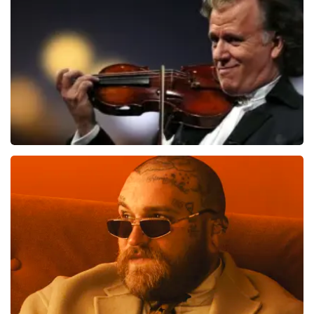
BEKIJKEN
Andre Rieu
739
laatste 30 minuten
BESTEL NU