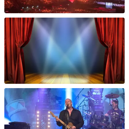
Vrienden Van Amstel Live
433
laatste 30 minuten
BESTEL NU
40 45 De Musical
420
laatste 30 minuten
BESTEL NU