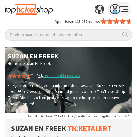
Op basis van
113.182
reviews
Zoeken naar artiesten of evenementen
SUZAN EN FREEK
/
Home
Suzan En Freek
Lees alle 93 reviews
Er zijn momenteel geen aankomende shows van Suzan En Freek.
Lees 93 reviews van fans en meld je aan voor de TopTicketShop
TicketAlert — zo ben jij als eerste op de hoogte als er nieuwe
shows komen!
Foto: Martina Fagel [CC BY-SA (https://creativecommons.org/licenses/by-sa/4.0)]
SUZAN EN FREEK
TICKETALERT