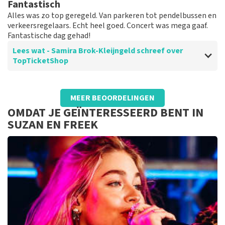
Fantastisch
Alles was zo top geregeld. Van parkeren tot pendelbussen en
verkeersregelaars. Echt heel goed. Concert was mega gaaf.
Fantastische dag gehad!
Lees wat - Samira Brok-Kleijngeld schreef over
TopTicketShop
Beoordeling van - Samira Brok-Kleijngeld over
TopTicketShop
MEER BEOORDELINGEN
Topppp
OMDAT JE GEÏNTERESSEERD BENT IN
Goede communicatie en makkelijk aan tickets komen
SUZAN EN FREEK