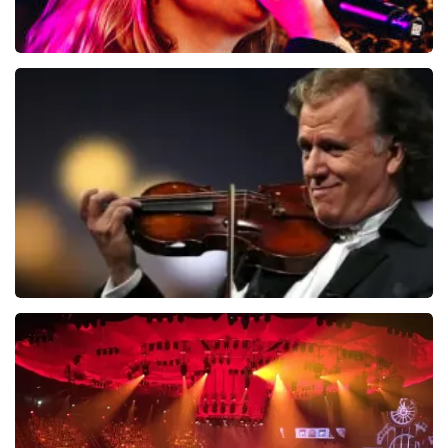
Roxy Dekker
6
reviews
BEKIJKEN
Andre Rieu
5618+
reviews
BEKIJKEN