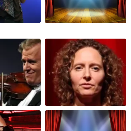
ange
40 45 De Musical
74+
reviews
2588+
reviews
N
BEKIJKEN
u
Esther van der Voort
 minuten
281
laatste 30 minuten