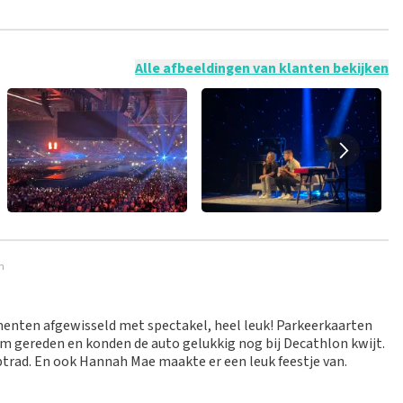
 mogelijk om een review achter te laten als je geen tickets
ruik en/of onwaarheden worden niet geplaatst. Het kan enkele
Alle afbeeldingen van klanten bekijken
m
enten afgewisseld met spectakel, heel leuk! Parkeerkaarten
m gereden en konden de auto gelukkig nog bij Decathlon kwijt.
trad. En ook Hannah Mae maakte er een leuk feestje van.