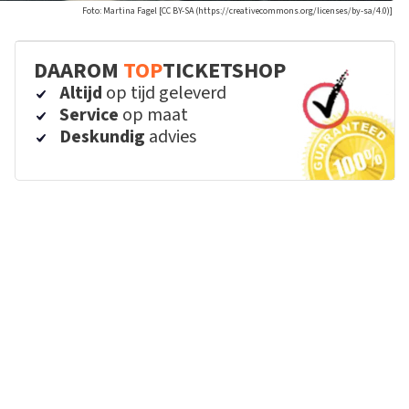
Foto: Martina Fagel [CC BY-SA (https://creativecommons.org/licenses/by-sa/4.0)]
DAAROM
TOP
TICKETSHOP
Altijd
op tijd geleverd
Service
op maat
Deskundig
advies