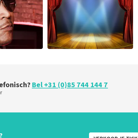
U
BESTEL NU
r
40 45 De Musical
 minuten
202
laatste 30 minuten
U
BESTEL NU
lefonisch?
Bel +31 (0)85 744 144 7
r
?