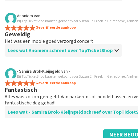
Beoordeling van Anoniem over
TopTicketShop
Anoniem
van
-
Bij TopTicketShop kaarten gekocht voor Suzan En Freek in Gelredome, Arnhe
Prima geïnformeerd
Geverifieerde aankoop
Geweldig
Het was een mooie goed verzorgd concert
Lees wat Anoniem schreef over TopTicketShop
Beoordeling van Anoniem over
TopTicketShop
- Samira Brok-Kleijngeld
van
-
Bij TopTicketShop kaarten gekocht voor Suzan En Freek in Gelredome, Arnhe
Prima geregeld alles
Geverifieerde aankoop
Super
Fantastisch
Alles was zo top geregeld. Van parkeren tot pendelbussen en v
Fantastische dag gehad!
Lees wat - Samira Brok-Kleijngeld schreef over TopTicke
Beoordeling van - Samira Brok-Kleijngeld over
TopTicketShop
MEER BEOO