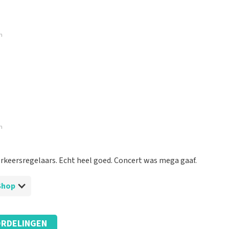
m
m
erkeersregelaars. Echt heel goed. Concert was mega gaaf.
tShop
RDELINGEN