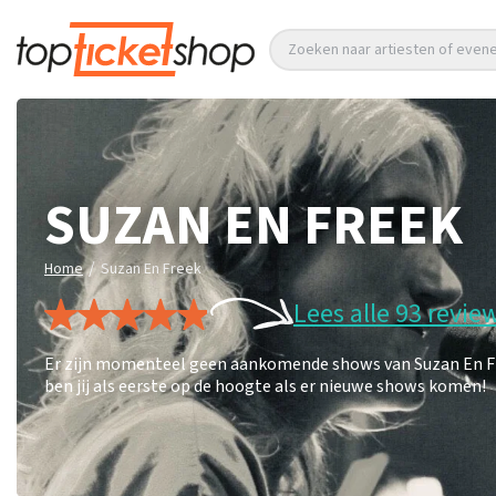
Zoeken naar artiesten of eve
SUZAN EN FREEK
/
Home
Suzan En Freek
Lees alle 93 revie
Er zijn momenteel geen aankomende shows van Suzan En Free
ben jij als eerste op de hoogte als er nieuwe shows komen!