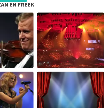
ZAN EN FREEK
ieu
Vrienden Van Amstel Live
618+
reviews
1252+
reviews
EN
BEKIJKEN