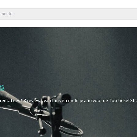
nementen
ws
k. Lees 93 reviews van fans en meld je aan voor de TopTicketSh