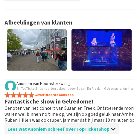
TopTicketShop verzamelt reviews van echte klanten. Het is niet
hebt aangeschaft bij TopTicketShop. Reviews met grof taalgeb
weken duren voordat een review wordt geplaatst.
Afbeeldingen van klanten
Anoniem
van
Hoornsterzwaag
Bij TopTicketShop kaarten gekocht voor Suzan En Freek in Gelredome, Arnhe
Geverifieerde aankoop
Fantastische show in Gelredome!
Genoten van het concert van Suzan en Freek. Ontroerende mom
waren wel binnen no time op, we zijn op goed geluk naar Arnhe
Ruben Hillen was ook super, jammer dat hij maar 10 minuten op
Lees wat Anoniem schreef over TopTicketShop