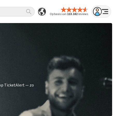
Op basis van
113.182
reviews
op TicketAlert — zo