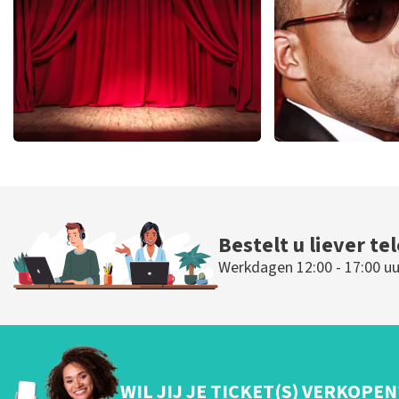
BESTEL NU
BESTEL N
Job Knoester
Don Oma
247
laatste 30 minuten
224
laatste 30
BESTEL NU
BESTEL N
Bestelt u liever te
Werkdagen 12:00 - 17:00 uu
WIL JIJ JE TICKET(S) VERKOPEN