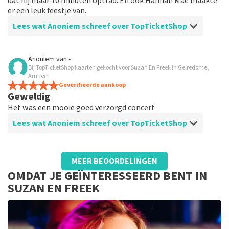
dat hij maar 10 minuten optrad. En ook Hannah Mae maakte
er een leuk feestje van.
Lees wat Anoniem schreef over TopTicketShop
Beoordeling van Anoniem over
TopTicketShop
Anoniem
van
-
Bij TopTicketShop kaarten gekocht voor Suzan En Freek in Gelredome,
Prima geïnformeerd
Arnhem
Geverifieerde aankoop
Geweldig
Het was een mooie goed verzorgd concert
Lees wat Anoniem schreef over TopTicketShop
Beoordeling van Anoniem over
TopTicketShop
MEER BEOORDELINGEN
Prima geregeld alles
OMDAT JE GEÏNTERESSEERD BENT IN
Super
SUZAN EN FREEK