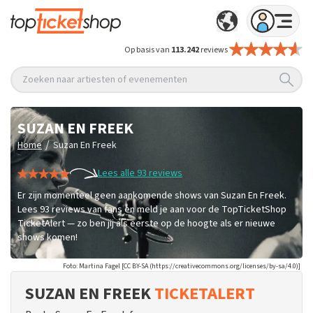
Op basis van
113.242
reviews
Zoeken naar artiesten of evenementen
SUZAN EN FREEK
/
Home
Suzan En Freek
Lees alle 93 reviews
Er zijn momenteel geen aankomende shows van Suzan En Freek.
Lees 93 reviews van fans en meld je aan voor de TopTicketShop
TicketAlert — zo ben jij als eerste op de hoogte als er nieuwe
shows komen!
Foto: Martina Fagel [CC BY-SA (https://creativecommons.org/licenses/by-sa/4.0)]
SUZAN EN FREEK
TICKETALERT