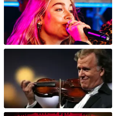
Roxy Dekker
6
reviews
BEKIJKEN
Andre Rieu