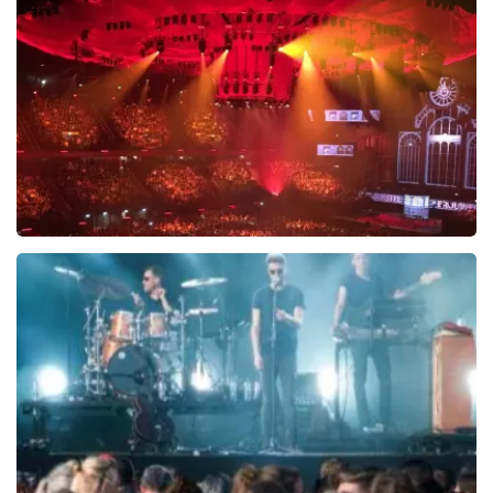
5618+
reviews
BEKIJKEN
Vrienden Van Amstel Live
1252+
reviews
BEKIJKEN