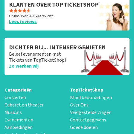
KLANTEN OVER TOPTICKETSHOP
Op basis van
113.242
reviews
Lees reviews
DICHTER BIJ... INTENSER GENIETEN
Beleef evenementen met
Tickets van TopTicketShop!
Zo werken wij
Categorieën
TopTicketShop
Concerten
Klantbeoordelingen
Cabaret en theater
Over Ons
Musicals
Veelgestelde vragen
Evenementen
Contactgegevens
Aanbiedingen
Goede doelen