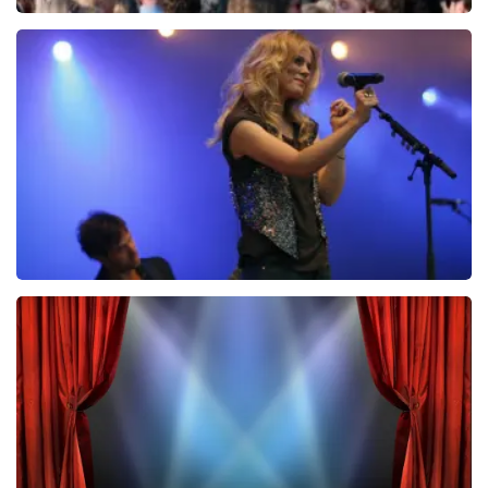
Central Park
14
reviews
BEKIJKEN
Ilse DeLange
274+
reviews
BEKIJKEN