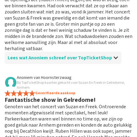
we binnen kwamen. Had ook verwacht dat ze op elkaar aan
zouden sluiten wat niet zo was, vond ik jammer. Het concert
van Suzan & Freek was geweldig en dat komt van iemand die
geen grote fan van ze is. Groter min puntje op zo een
zonnige dag is dat er heel weinig schaduw te vinden is. Je zit
midden in de brandende zon. Wat schaduwdoeken zouden een
welkome aanvulling zijn. Maar al met al absoluut voor
herhaling vatbaar.
Lees wat Anoniem schreef over TopTicketShop
Beoordeling van Anoniem over
TopTicketShop
Anoniem
van
Hoornsterzwaag
Bij TopTicketShop kaarten gekocht voor Suzan En Freek in Gelredome,
3 sterren voor gedaan wat het moest
Arnhem
doen
Geverifieerde aankoop
Fantastische show in Gelredome!
3 sterren voor gedaan wat het moest doen, maar niks
Genoten van het concert van Suzan en Freek. Ontroerende
extras, het voorprogramma met Ruben Hillen was niet
momenten afgewisseld met spectakel, heel leuk!
vermeld tot op de dag zelf waarom we nog twijfelden
Parkeerkaarten waren wel binnen no time op, we zijn op
hoe laat weg te gaan
goed geluk naar Arnhem gereden en konden de auto gelukkig
nog bij Decathlon kwijt. Ruben Hillen was ook super, jammer