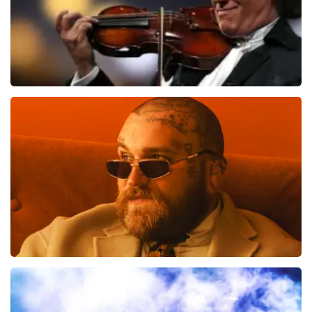
Andre Rieu
992
laatste 30 minuten
BESTEL NU
Teddy Swims
847
laatste 30 minuten