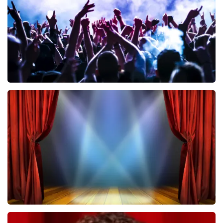
BESTEL NU
Megadeth
470
laatste 30 minuten
BESTEL NU
40 45 De Musical