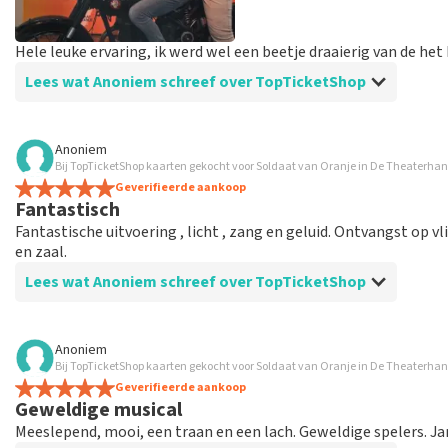
Hele leuke ervaring, ik werd wel een beetje draaierig van de h
Lees wat Anoniem schreef over TopTicketShop
Beoordeling van Anoniem over
TopTicketShop
Anoniem
Bij TopTicketShop kaarten gekocht voor Soldaat van Oranje in De Theaterhan
Prima!
Geverifieerde aankoop
Handig site, goede communicatie en duidelijke berichten via
Fantastisch
Fantastische uitvoering , licht , zang en geluid. Ontvangst op v
en zaal.
Lees wat Anoniem schreef over TopTicketShop
Beoordeling van Anoniem over
TopTicketShop
Anoniem
Bij TopTicketShop kaarten gekocht voor Soldaat van Oranje in De Theaterhan
Soldaat van Oranje
Geverifieerde aankoop
Kaarten op tijd binnen , mooi via deze weg nog kaarten te
Geweldige musical
Meeslepend, mooi, een traan en een lach. Geweldige spelers. J