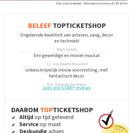
Foto: Github (edited) - Wikimedia Commons (CC BY-SA 4.0)
BELEEF
TOPTICKETSHOP
Ongekende kwaliteit van acteren, zang, decor
en techniek!
Mark Smidt
Een geweldige en mooie musical
J.C. van Raalte
Rouveen
onbeschrijvelijk mooie voorstelling, met
fantastisch decor
Eric Tuinman
De Knipe
Lees alle 6.648+ reviews
DAAROM
TOP
TICKETSHOP
Altijd
op tijd geleverd
Service
op maat
Deskundig
advies