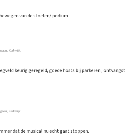
et bewegen van de stoelen/ podium.
gaar, Katwijk
 de mail
liegveld keurig geregeld, goede hosts bij parkeren , ontvangst
gaar, Katwijk
 hebben kunnen bemachtigen.
ammer dat de musical nu echt gaat stoppen.