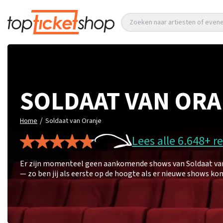
Zoeken naar artiesten of eve
SOLDAAT VAN OR
/
Home
Soldaat van Oranje
Lees alle 6.648+ r
Er zijn momenteel geen aankomende shows van Soldaat van O
— zo ben jij als eerste op de hoogte als er nieuwe shows ko