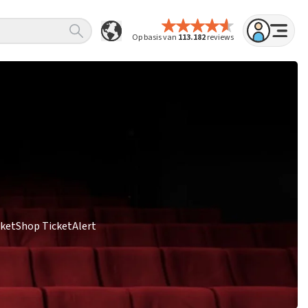
Op basis van
113.182
reviews
cketShop TicketAlert