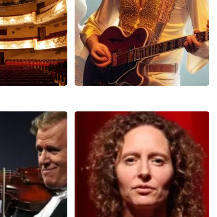
EN
BEKIJKEN
bbe
Bee Gees Forever
04+
reviews
845+
reviews
N
BEKIJKEN