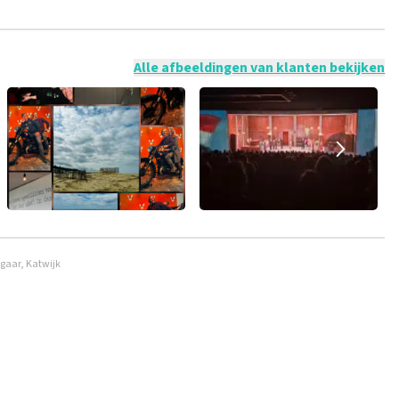
 mogelijk om een review achter te laten als je geen tickets
ruik en/of onwaarheden worden niet geplaatst. Het kan enkele
Alle afbeeldingen van klanten bekijken
gaar, Katwijk