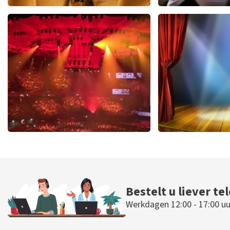
Teddy Swims
Andre Rie
510
laatste 30 minuten
503
laatste 30
BESTEL NU
BESTEL N
Vrienden Van Amstel Live
40 45 De Mus
423
laatste 30 minuten
290
laatste 30
BESTEL NU
BESTEL N
Bestelt u liever te
Werkdagen 12:00 - 17:00 uu