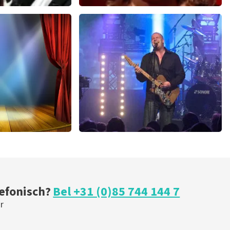
u
Esther van der Voort
 minuten
488
laatste 30 minuten
U
BESTEL NU
ical
Blof
 minuten
255
laatste 30 minuten
U
BESTEL NU
lefonisch?
Bel +31 (0)85 744 144 7
r