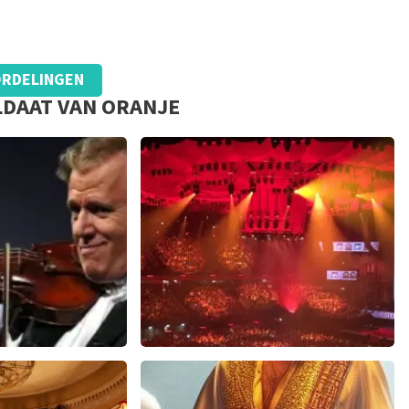
RDELINGEN
LDAAT VAN ORANJE
eserveren zagen we dat we automatisch op een andere site
pas 1 week voor de show ontvangen dus we waren toch wel
geëist. Verder heb ik geen klachten.
ieu
Vrienden Van Amstel Live
606+
reviews
1252+
reviews