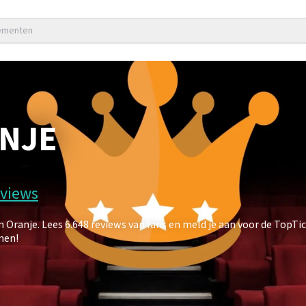
nementen
ANJE
eviews
ranje. Lees 6.648 reviews van fans en meld je aan voor de TopTi
men!