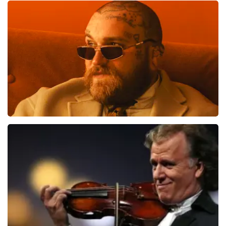
845+
reviews
BEKIJKEN
Teddy Swims
876
laatste 30 minuten
BESTEL NU