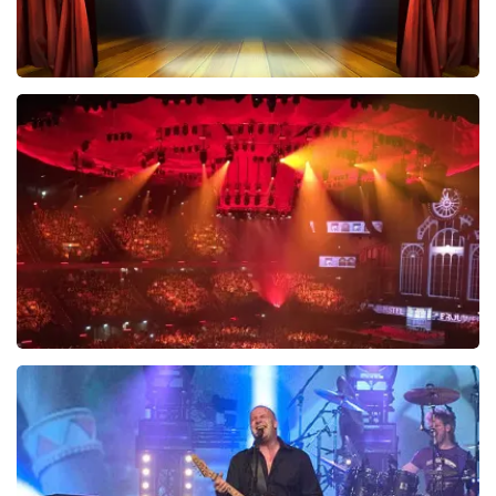
40 45 De Musical
489
laatste 30 minuten
BESTEL NU
Vrienden Van Amstel Live
438
laatste 30 minuten
BESTEL NU