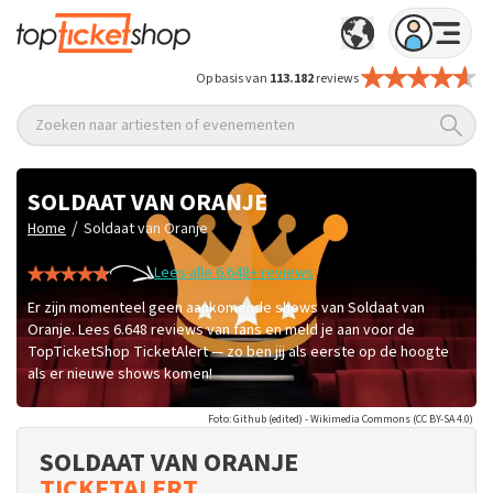
Op basis van
113.182
reviews
Zoeken naar artiesten of evenementen
SOLDAAT VAN ORANJE
/
Home
Soldaat van Oranje
Lees alle 6.648+ reviews
Er zijn momenteel geen aankomende shows van Soldaat van
Oranje. Lees 6.648 reviews van fans en meld je aan voor de
TopTicketShop TicketAlert — zo ben jij als eerste op de hoogte
als er nieuwe shows komen!
Foto: Github (edited) - Wikimedia Commons (CC BY-SA 4.0)
SOLDAAT VAN ORANJE
TICKETALERT