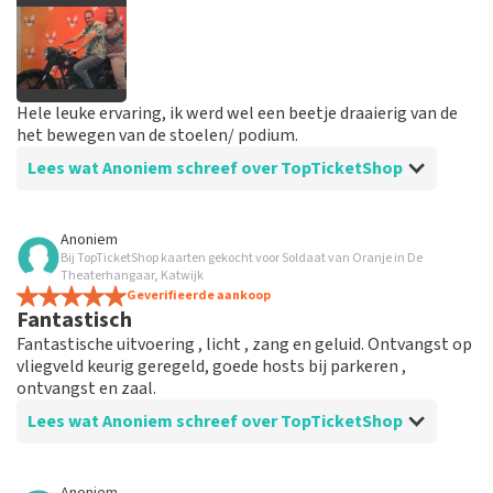
Hele leuke ervaring, ik werd wel een beetje draaierig van de
het bewegen van de stoelen/ podium.
Lees wat Anoniem schreef over TopTicketShop
Beoordeling van Anoniem over
TopTicketShop
Anoniem
Bij TopTicketShop kaarten gekocht voor Soldaat van Oranje in De
Prima!
Theaterhangaar, Katwijk
Handig site, goede communicatie en duidelijke
Geverifieerde aankoop
Fantastisch
berichten via de mail
Fantastische uitvoering , licht , zang en geluid. Ontvangst op
vliegveld keurig geregeld, goede hosts bij parkeren ,
ontvangst en zaal.
Lees wat Anoniem schreef over TopTicketShop
Beoordeling van Anoniem over
TopTicketShop