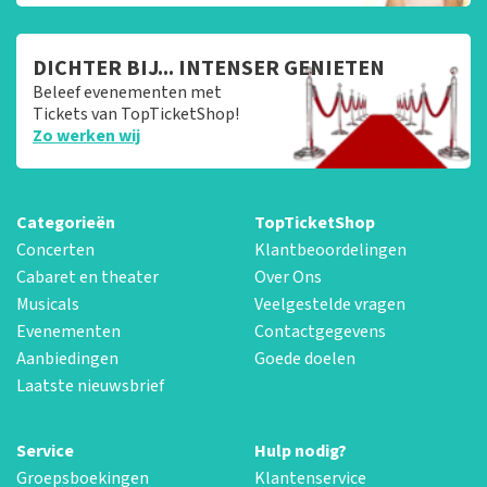
DICHTER BIJ... INTENSER GENIETEN
Beleef evenementen met
Tickets van TopTicketShop!
Zo werken wij
Categorieën
TopTicketShop
Concerten
Klantbeoordelingen
Cabaret en theater
Over Ons
Musicals
Veelgestelde vragen
Evenementen
Contactgegevens
Aanbiedingen
Goede doelen
Laatste nieuwsbrief
Service
Hulp nodig?
Groepsboekingen
Klantenservice