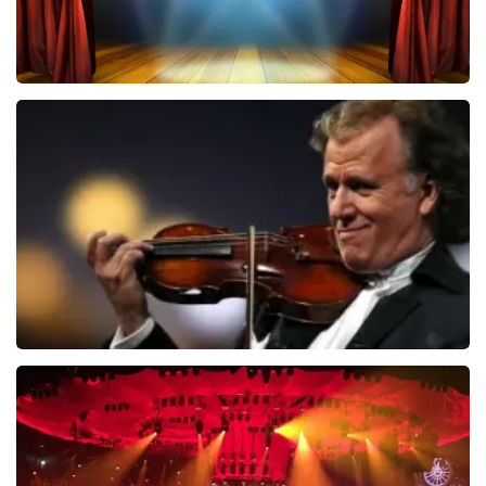
40 45 De Musical
2588+
reviews
BEKIJKEN
Andre Rieu
5606+
reviews
BEKIJKEN