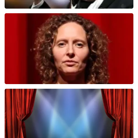
Andre Rieu
859
laatste 30 minuten
BESTEL NU
Esther van der Voort
742
laatste 30 minuten
BESTEL NU