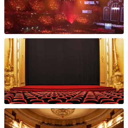
Vrienden Van Amstel Live
1252+
reviews
BEKIJKEN
Willem van Oranje
59
reviews