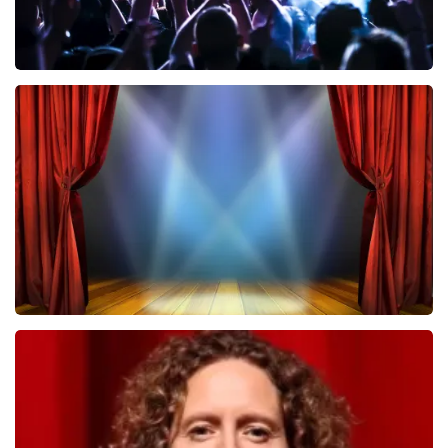
Megadeth
322
laatste 30 minuten
BESTEL NU
40 45 De Musical
233
laatste 30 minuten
BESTEL NU