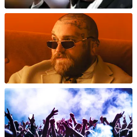
Andre Rieu
514
laatste 30 minuten
BESTEL NU
Teddy Swims
461
laatste 30 minuten
BESTEL NU