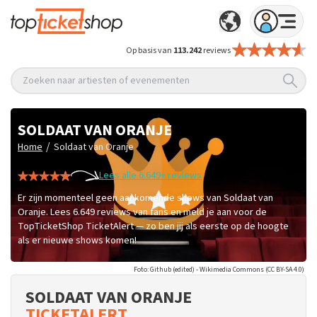
Op basis van
113.242
reviews
Zoeken naar artiesten of evenementen
SOLDAAT VAN ORANJE
/
Home
Soldaat van Oranje
Lees alle 6.649+ reviews
Er zijn momenteel geen aankomende shows van Soldaat van
Oranje. Lees 6.649 reviews van fans en meld je aan voor de
TopTicketShop TicketAlert — zo ben jij als eerste op de hoogte
als er nieuwe shows komen!
Foto: Github (edited) - Wikimedia Commons (CC BY-SA 4.0)
SOLDAAT VAN ORANJE
TICKETALERT