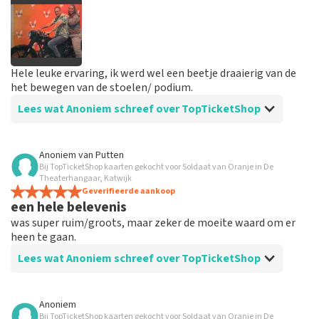
Hele leuke ervaring, ik werd wel een beetje draaierig van de
het bewegen van de stoelen/ podium.
Lees wat Anoniem schreef over TopTicketShop
Beoordeling van Anoniem over
TopTicketShop
Anoniem
van
Putten
Bij TopTicketShop kaarten gekocht voor Soldaat van Oranje in De
Prima!
Theaterhangaar, Katwijk
Handig site, goede communicatie en duidelijke
Geverifieerde aankoop
een hele belevenis
berichten via de mail
was super ruim/groots, maar zeker de moeite waard om er
heen te gaan.
Lees wat Anoniem schreef over TopTicketShop
Beoordeling van Anoniem over
TopTicketShop
Anoniem
Bij TopTicketShop kaarten gekocht voor Soldaat van Oranje in De