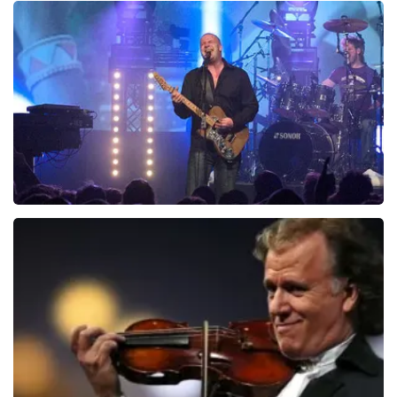
845+
reviews
BEKIJKEN
Blof
821
laatste 30 minuten
BESTEL NU