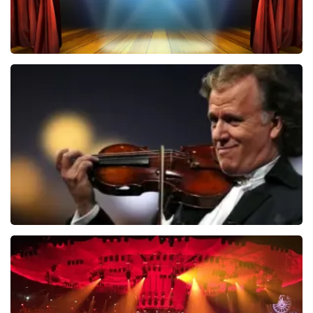
40 45 De Musical
2588+
reviews
BEKIJKEN
Andre Rieu
5618+
reviews
BEKIJKEN