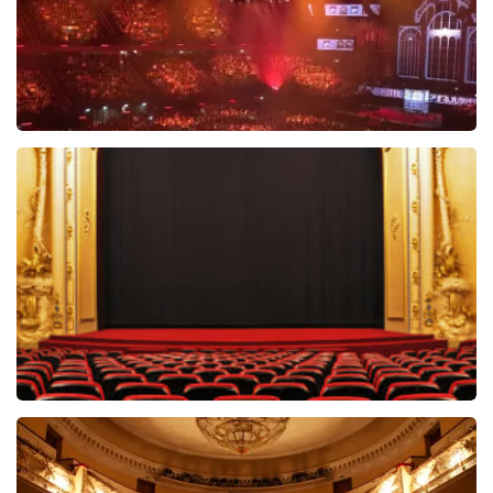
Vrienden Van Amstel Live
1252+
reviews
BEKIJKEN
Willem van Oranje
59
reviews