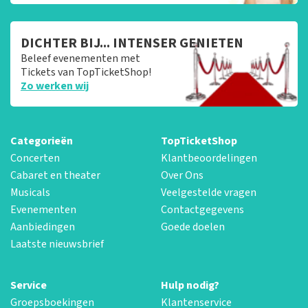
DICHTER BIJ... INTENSER GENIETEN
Beleef evenementen met
Tickets van TopTicketShop!
Zo werken wij
Categorieën
TopTicketShop
Concerten
Klantbeoordelingen
Cabaret en theater
Over Ons
Musicals
Veelgestelde vragen
Evenementen
Contactgegevens
Aanbiedingen
Goede doelen
Laatste nieuwsbrief
Service
Hulp nodig?
Groepsboekingen
Klantenservice