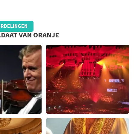
RDELINGEN
LDAAT VAN ORANJE
eserveren zagen we dat we automatisch op een andere site
pas 1 week voor de show ontvangen dus we waren toch wel
geëist. Verder heb ik geen klachten.
ieu
Vrienden Van Amstel Live
618+
reviews
1252+
reviews