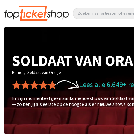
Zoeken naar artiesten of eve
SOLDAAT VAN OR
/
Home
Soldaat van Oranje
Lees alle 6.649+ r
Er zijn momenteel geen aankomende shows van Soldaat van O
— zo ben jij als eerste op de hoogte als er nieuwe shows ko