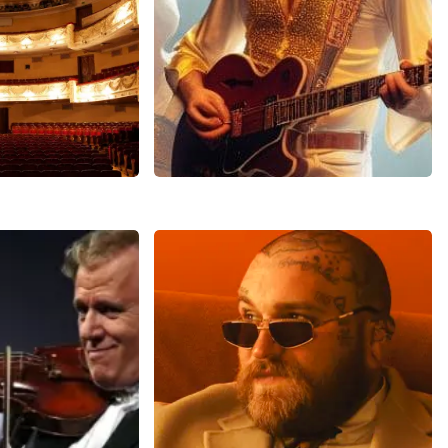
EN
BEKIJKEN
bbe
Bee Gees Forever
04+
reviews
845+
reviews
N
BEKIJKEN