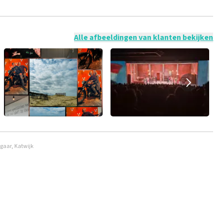
 mogelijk om een review achter te laten als je geen tickets
ruik en/of onwaarheden worden niet geplaatst. Het kan enkele
Alle afbeeldingen van klanten bekijken
gaar, Katwijk