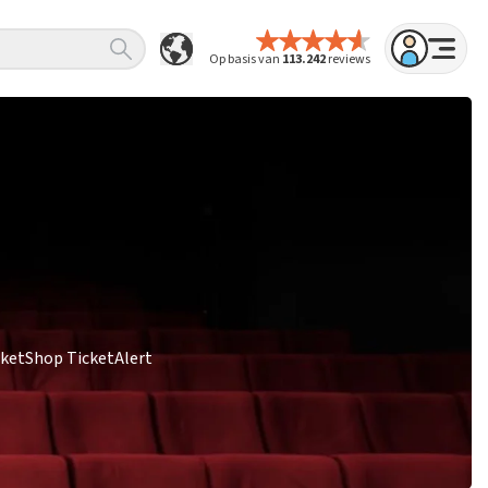
Op basis van
113.242
reviews
cketShop TicketAlert