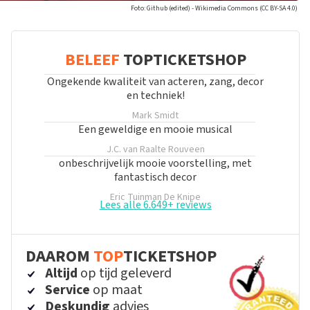
Foto: Github (edited) - Wikimedia Commons (CC BY-SA 4.0)
BELEEF
TOPTICKETSHOP
Ongekende kwaliteit van acteren, zang, decor
en techniek!
Mark Smidt
Een geweldige en mooie musical
J.C. van Raalte
Rouveen
onbeschrijvelijk mooie voorstelling, met
fantastisch decor
Eric Tuinman
De Knipe
Lees alle 6.649+ reviews
DAAROM
TOP
TICKETSHOP
Altijd
op tijd geleverd
Service
op maat
Deskundig
advies