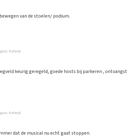
et bewegen van de stoelen/ podium.
gaar, Katwijk
 de mail
liegveld keurig geregeld, goede hosts bij parkeren , ontvangst
gaar, Katwijk
 hebben kunnen bemachtigen.
ammer dat de musical nu echt gaat stoppen.