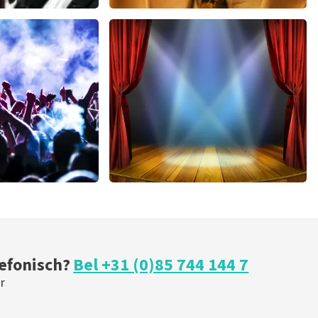
u
Teddy Swims
 minuten
764
laatste 30 minuten
U
BESTEL NU
h
40 45 De Musical
 minuten
393
laatste 30 minuten
U
BESTEL NU
lefonisch?
Bel +31 (0)85 744 144 7
r