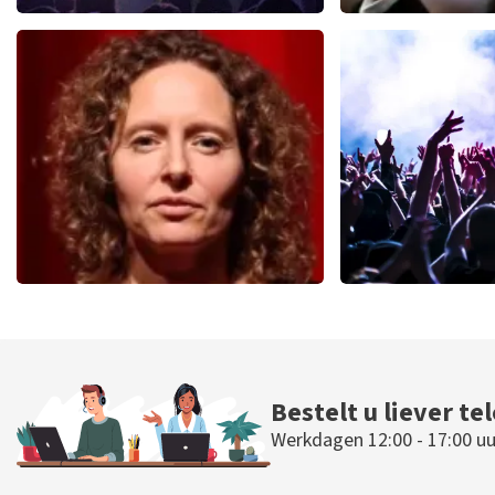
Blof
Andre Rie
922
laatste 30 minuten
800
laatste 30
BESTEL NU
BESTEL N
Esther van der Voort
Megadet
486
laatste 30 minuten
433
laatste 30
BESTEL NU
BESTEL N
Bestelt u liever te
Werkdagen 12:00 - 17:00 uu