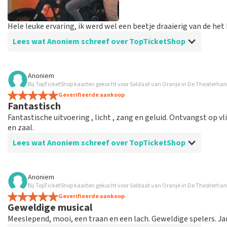
Hele leuke ervaring, ik werd wel een beetje draaierig van de h
Lees wat Anoniem schreef over TopTicketShop
Beoordeling van Anoniem over
TopTicketShop
Anoniem
Bij TopTicketShop kaarten gekocht voor Soldaat van Oranje in De Theaterhan
Prima!
Geverifieerde aankoop
Handig site, goede communicatie en duidelijke berichten via
Fantastisch
Fantastische uitvoering , licht , zang en geluid. Ontvangst op v
en zaal.
Lees wat Anoniem schreef over TopTicketShop
Beoordeling van Anoniem over
TopTicketShop
Anoniem
Bij TopTicketShop kaarten gekocht voor Soldaat van Oranje in De Theaterhan
Soldaat van Oranje
Geverifieerde aankoop
Kaarten op tijd binnen , mooi via deze weg nog kaarten te
Geweldige musical
Meeslepend, mooi, een traan en een lach. Geweldige spelers. J