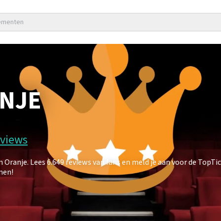
nementen
ANJE
eviews
ranje. Lees 6.649 reviews van fans en meld je aan voor de TopTi
men!