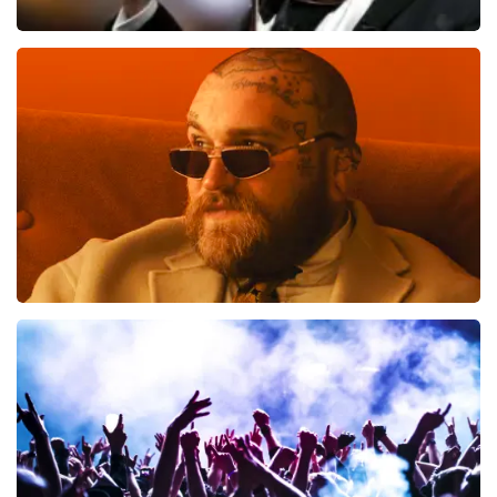
Andre Rieu
992
laatste 30 minuten
BESTEL NU
Teddy Swims
847
laatste 30 minuten
BESTEL NU