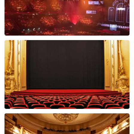
Vrienden Van Amstel Live
1252+
reviews
BEKIJKEN
Willem van Oranje
59
reviews