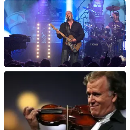
845+
reviews
BEKIJKEN
Blof
1019
laatste 30 minuten
BESTEL NU