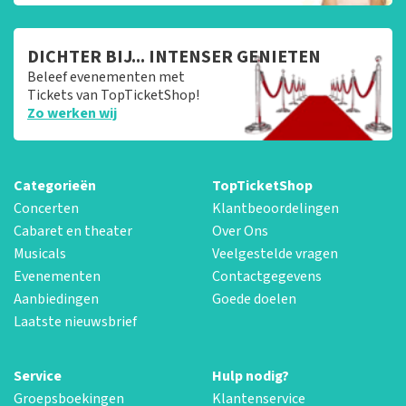
DICHTER BIJ... INTENSER GENIETEN
Beleef evenementen met
Tickets van TopTicketShop!
Zo werken wij
Categorieën
TopTicketShop
Concerten
Klantbeoordelingen
Cabaret en theater
Over Ons
Musicals
Veelgestelde vragen
Evenementen
Contactgegevens
Aanbiedingen
Goede doelen
Laatste nieuwsbrief
Service
Hulp nodig?
Groepsboekingen
Klantenservice