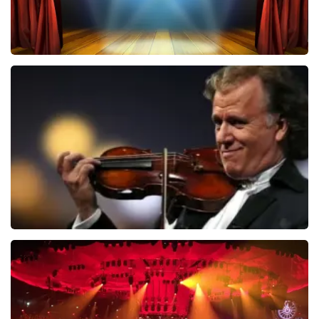
40 45 De Musical
2588+
reviews
BEKIJKEN
Andre Rieu
5618+
reviews
BEKIJKEN