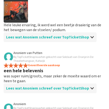
Hele leuke ervaring, ik werd wel een beetje draaierig van de
het bewegen van de stoelen/ podium.
Lees wat Anoniem schreef over TopTicketShop
Beoordeling van Anoniem over
TopTicketShop
Anoniem
van
Putten
Bij TopTicketShop kaarten gekocht voor Soldaat van Oranje in De
Prima!
Theaterhangaar, Katwijk
Handig site, goede communicatie en duidelijke
Geverifieerde aankoop
een hele belevenis
berichten via de mail
was super ruim/groots, maar zeker de moeite waard om er
heen te gaan.
Lees wat Anoniem schreef over TopTicketShop
Beoordeling van Anoniem over
TopTicketShop
Anoniem
Bij TopTicketShop kaarten gekocht voor Soldaat van Oranje in De