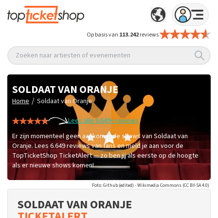
Op basis van
113.242
reviews
Zoeken naar artiesten of evenementen
SOLDAAT VAN ORANJE
/
Home
Soldaat van Oranje
Lees alle 6.649+ reviews
Er zijn momenteel geen aankomende shows van Soldaat van
Oranje. Lees 6.649 reviews van fans en meld je aan voor de
TopTicketShop TicketAlert — zo ben jij als eerste op de hoogte
als er nieuwe shows komen!
Foto: Github (edited) - Wikimedia Commons (CC BY-SA 4.0)
SOLDAAT VAN ORANJE
TICKETALERT