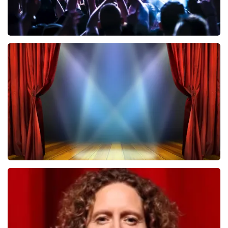
Megadeth
470
laatste 30 minuten
BESTEL NU
40 45 De Musical
455
laatste 30 minuten
BESTEL NU