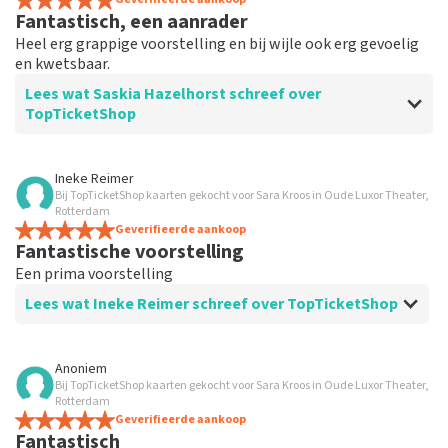
Fantastisch, een aanrader
Heel erg grappige voorstelling en bij wijle ook erg gevoelig
en kwetsbaar.
Lees wat Saskia Hazelhorst schreef over
TopTicketShop
Beoordeling van Saskia Hazelhorst over
TopTicketShop
Ineke Reimer
Bij TopTicketShop kaarten gekocht voor Sara Kroos in Oude Luxor Theater,
Prima service.
Rotterdam
Geverifieerde aankoop
Fantastische voorstelling
Een prima voorstelling
Lees wat Ineke Reimer schreef over TopTicketShop
Beoordeling van Ineke Reimer over
TopTicketShop
Anoniem
Bij TopTicketShop kaarten gekocht voor Sara Kroos in Oude Luxor Theater,
Prima
Rotterdam
Ook prettig paar dagen voor voorstellingen een
Geverifieerde aankoop
Fantastisch
reminder