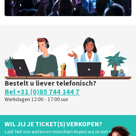
Megadeth
163
laatste 30 minuten
BESTEL NU
Bestelt u liever telefonisch?
Bel +31 (0)85 744 144 7
Werkdagen 12:00 - 17:00 uur
WIL JIJ JE TICKET(S) VERKOPEN?
Laat het ons weten en misschien kopen wij ze wel van je!