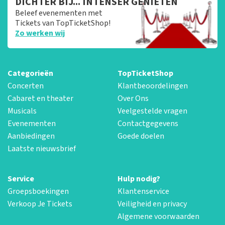
DICHTER BIJ... INTENSER GENIETEN
Beleef evenementen met
Tickets van TopTicketShop!
Zo werken wij
Categorieën
TopTicketShop
Concerten
Klantbeoordelingen
Cabaret en theater
Over Ons
Musicals
Veelgestelde vragen
Evenementen
Contactgegevens
Aanbiedingen
Goede doelen
Laatste nieuwsbrief
Service
Hulp nodig?
Groepsboekingen
Klantenservice
Verkoop Je Tickets
Veiligheid en privacy
Algemene voorwaarden