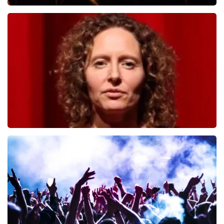
Don Omar
334
laatste 30 minuten
BESTEL NU
Esther van der Voort
222
laatste 30 minuten
BESTEL NU