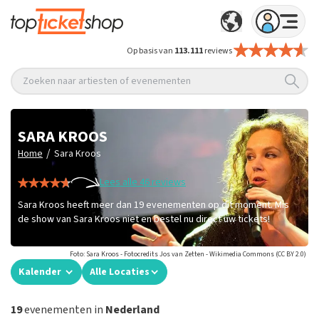
Op basis van
113.111
reviews
Zoeken naar artiesten of evenementen
SARA KROOS
/
Home
Sara Kroos
Lees alle 46 reviews
Sara Kroos heeft meer dan 19 evenementen op dit moment. Mis
de show van Sara Kroos niet en bestel nu direct uw tickets!
Foto: Sara Kroos - Fotocredits Jos van Zetten - Wikimedia Commons (CC BY 2.0)
Kalender
Alle Locaties
19
evenementen in
Nederland