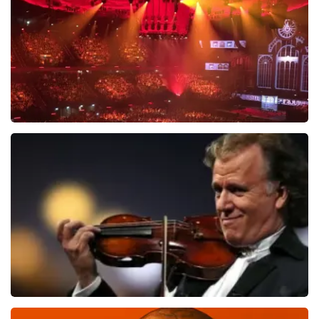
Vrienden Van Amstel Live
1301
laatste 30 minuten
BESTEL NU
Andre Rieu