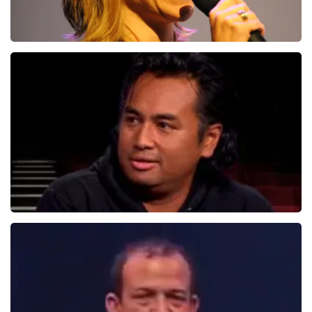
Claudia De Breij
587+
reviews
BEKIJKEN
Daniel Arends
876+
reviews
BEKIJKEN