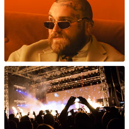
800
laatste 30 minuten
BESTEL NU
Teddy Swims
519
laatste 30 minuten
BESTEL NU