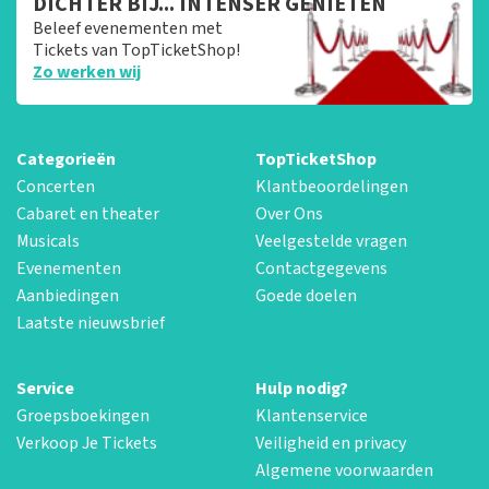
DICHTER BIJ... INTENSER GENIETEN
Beleef evenementen met
Tickets van TopTicketShop!
Zo werken wij
Categorieën
TopTicketShop
Concerten
Klantbeoordelingen
Cabaret en theater
Over Ons
Musicals
Veelgestelde vragen
Evenementen
Contactgegevens
Aanbiedingen
Goede doelen
Laatste nieuwsbrief
Service
Hulp nodig?
Groepsboekingen
Klantenservice
Verkoop Je Tickets
Veiligheid en privacy
Algemene voorwaarden