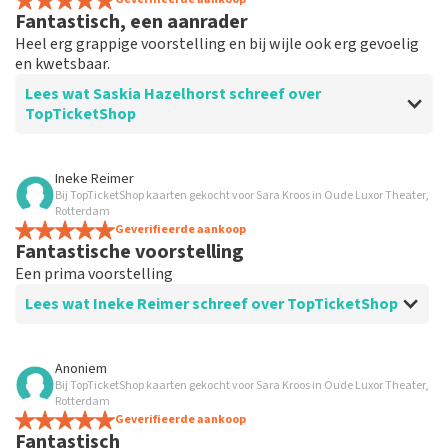
Fantastisch, een aanrader
Heel erg grappige voorstelling en bij wijle ook erg gevoelig
en kwetsbaar.
Lees wat Saskia Hazelhorst schreef over
TopTicketShop
Beoordeling van Saskia Hazelhorst over
TopTicketShop
Ineke Reimer
Bij TopTicketShop kaarten gekocht voor Sara Kroos in Oude Luxor Theater,
Prima service.
Rotterdam
Geverifieerde aankoop
Fantastische voorstelling
Een prima voorstelling
Lees wat Ineke Reimer schreef over TopTicketShop
Beoordeling van Ineke Reimer over
TopTicketShop
Anoniem
Bij TopTicketShop kaarten gekocht voor Sara Kroos in Oude Luxor Theater,
Prima
Rotterdam
Ook prettig paar dagen voor voorstellingen een
Geverifieerde aankoop
Fantastisch
reminder