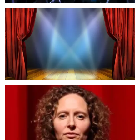
Megadeth
443
laatste 30 minuten
BESTEL NU
40 45 De Musical
432
laatste 30 minuten
BESTEL NU