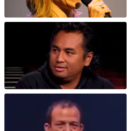
Claudia De Breij
587+
reviews
BEKIJKEN
Daniel Arends
878+
reviews
BEKIJKEN