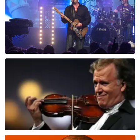
Blof
1012
laatste 30 minuten
BESTEL NU
Andre Rieu