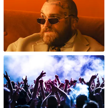
957
laatste 30 minuten
BESTEL NU
Teddy Swims
796
laatste 30 minuten
BESTEL NU