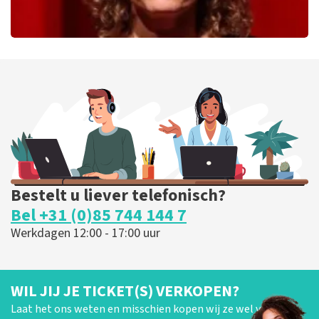
Esther van der Voort
279
laatste 30 minuten
BESTEL NU
Bestelt u liever telefonisch?
Bel +31 (0)85 744 144 7
Werkdagen 12:00 - 17:00 uur
WIL JIJ JE TICKET(S) VERKOPEN?
Laat het ons weten en misschien kopen wij ze wel van je!