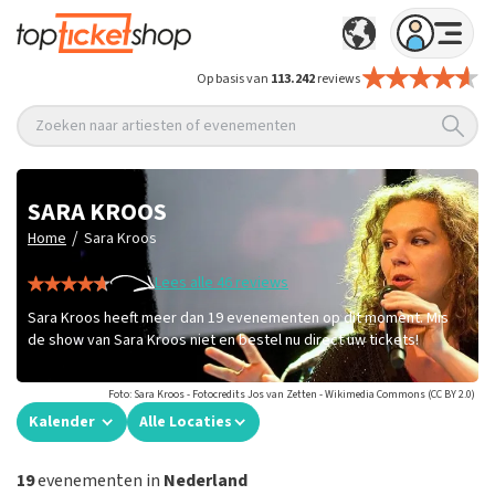
Op basis van
113.242
reviews
Zoeken naar artiesten of evenementen
SARA KROOS
/
Home
Sara Kroos
Lees alle 46 reviews
Sara Kroos heeft meer dan 19 evenementen op dit moment. Mis
de show van Sara Kroos niet en bestel nu direct uw tickets!
Foto: Sara Kroos - Fotocredits Jos van Zetten - Wikimedia Commons (CC BY 2.0)
Kalender
Alle Locaties
19
evenementen in
Nederland